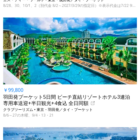
8/28、30、10/1、2（別代金 8/2～2027/3/29の指定日）※表示代金は7/22 9:00時点
￥99,800
羽田発プーケット5日間 ビーチ直結リゾートホテル3連泊
専用車送迎+半日観光+4食込 全日同額
クラブツーリズム • 東京・羽田発／タイ・プーケット
8/6～27の木曜、9/4・13・21