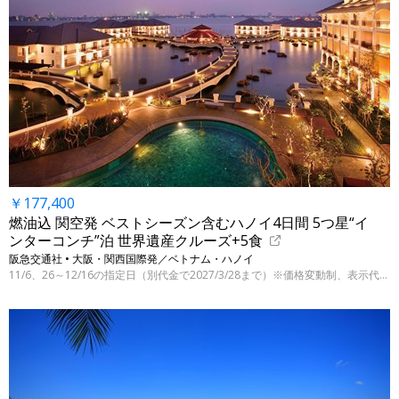
￥177,400
燃油込 関空発 ベストシーズン含むハノイ4日間 5つ星“イ
ンターコンチ”泊 世界遺産クルーズ+5食
阪急交通社 • 大阪・関西国際発／ベトナム・ハノイ
11/6、26～12/16の指定日（別代金で2027/3/28まで）※価格変動制、表示代金は7/28 9:00時点