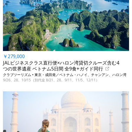
￥279,000
JALビジネスクラス直行便×ハロン湾貸切クルーズ含む4
つの世界遺産 ベトナム5日間 全9食+ガイド同行
クラブツーリズム • 東京・成田発／ベトナム・ハノイ、チャンアン、ハロン湾
9/26、28、10/15（別代金 8/21、28、9/11、11/5、12/11）
←