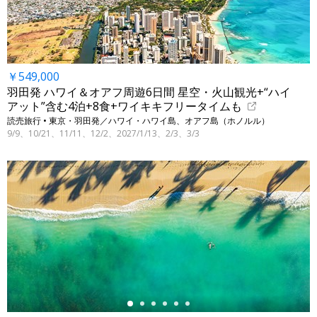
￥549,000
羽田発 ハワイ＆オアフ周遊6日間 星空・火山観光+“ハイ
アット”含む4泊+8食+ワイキキフリータイムも
読売旅行 • 東京・羽田発／ハワイ・ハワイ島、オアフ島（ホノルル）
9/9、10/21、11/11、12/2、2027/1/13、2/3、3/3
←