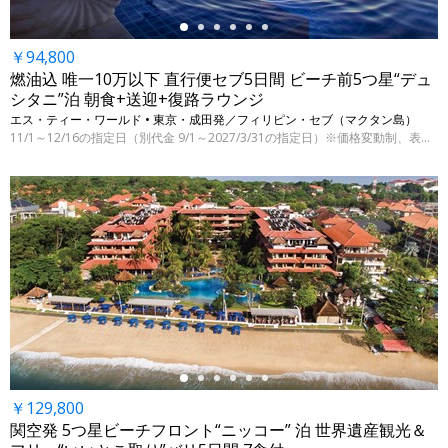
￥94,800
燃油込 唯一10万以下 直行便セブ5日間 ビーチ前5つ星“デュ
シタニ”泊 朝食+送迎+復路ラウンジ
エス・ティー・ワールド • 東京・成田発／フィリピン・セブ（マクタン島）
11/1～12/16の指定日（別代金 9/1～2027/3/31の指定日）※価格変動制、表示代金は8/5 9:00時点
←
￥129,800
関空発 5つ星ビーチフロント“ニッコー” 泊 世界遺産観光＆