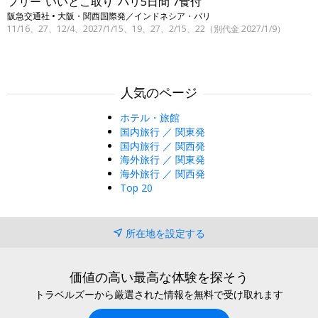
フリー“いいとこ取り”バリ5日間 7食付
阪急交通社 • 大阪・関西国際発／インドネシア・バリ
11/16、27、12/4、2027/1/15、19、27、2/15、22（別代金 2027/1/9）
人気のページ
ホテル・旅館
国内旅行 ／ 関東発
国内旅行 ／ 関西発
海外旅行 ／ 関東発
海外旅行 ／ 関西発
Top 20
所在地を設定する
価値の高い最高な体験を探そう
トラベルズーから厳選された情報を無料で受け取れます