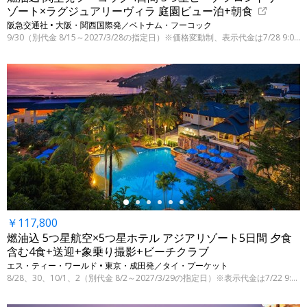
ゾート×ラグジュアリーヴィラ 庭園ビュー泊+朝食
阪急交通社 • 大阪・関西国際発／ベトナム・フーコック
9/30（別代金 8/15～2027/3/28の指定日）※価格変動制、表示代金は7/28 9:00時点
←
￥117,800
燃油込 5つ星航空×5つ星ホテル アジアリゾート5日間 夕食
含む4食+送迎+象乗り撮影+ビーチクラブ
エス・ティー・ワールド • 東京・成田発／タイ・プーケット
8/28、30、10/1、2（別代金 8/2～2027/3/29の指定日）※表示代金は7/22 9:00時点