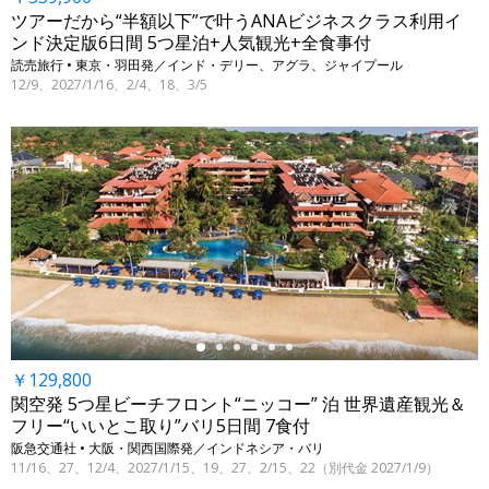
ツアーだから“半額以下”で叶うANAビジネスクラス利用イ
ンド決定版6日間 5つ星泊+人気観光+全食事付
読売旅行 • 東京・羽田発／インド・デリー、アグラ、ジャイプール
12/9、2027/1/16、2/4、18、3/5
←
￥129,800
関空発 5つ星ビーチフロント“ニッコー” 泊 世界遺産観光＆
フリー“いいとこ取り”バリ5日間 7食付
阪急交通社 • 大阪・関西国際発／インドネシア・バリ
11/16、27、12/4、2027/1/15、19、27、2/15、22（別代金 2027/1/9）