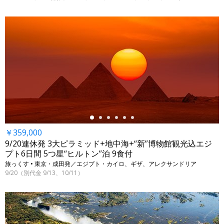
←
￥359,000
9/20連休発 3大ピラミッド+地中海+“新”博物館観光込エジ
プト6日間 5つ星“ヒルトン”泊 9食付
旅っくす • 東京・成田発／エジプト・カイロ、ギザ、アレクサンドリア
9/20（別代金 9/13、10/11）