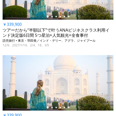
￥339,900
ツアーだから“半額以下”で叶うANAビジネスクラス利用イ
ンド決定版6日間 5つ星泊+人気観光+全食事付
読売旅行 • 東京・羽田発／インド・デリー、アグラ、ジャイプール
12/9、2027/1/16、2/4、18、3/5
←
￥339,900