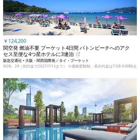
￥124,200
関空発 燃油不要 プーケット4日間 パトンビーチへのアク
セス至便な4つ星ホテルに3連泊
阪急交通社 • 大阪・関西国際発／タイ・プーケット
9/28、29（別代金で2027/7/13まで） ※価格変動制、表示代金は7/28 9:00時点