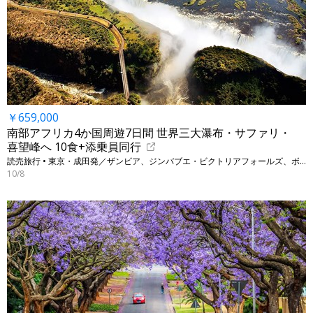
￥659,000
南部アフリカ4か国周遊7日間 世界三大瀑布・サファリ・
喜望峰へ 10食+添乗員同行
読売旅行 • 東京・成田発／ザンビア、ジンバブエ・ビクトリアフォールズ、ボツワナ・チョベ、南アフリカ・ケープタウン
10/8