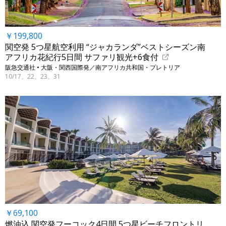
￥199,800
関空発 5つ星航空利用 “ジャカランダ”ベストシーズン南
アフリカ花紀行5日間 サファリ観光+6食付
阪急交通社 • 大阪・関西国際発／南アフリカ共和国・プレトリア
10/17、22、23、31
￥69,100
燃油込 関空発フーコック4日間 5つ星ビーチフロントリ