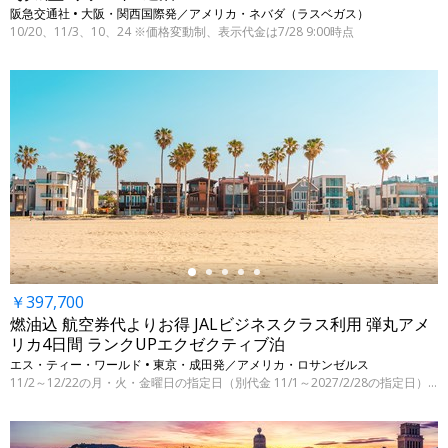
阪急交通社 • 大阪・関西国際発／アメリカ・ネバダ（ラスベガス）
10/20、11/3、10、24 ※価格変動制、表示代金は7/28 9:00時点
←
￥397,700
燃油込 航空券代よりお得 JALビジネスクラス利用 弾丸アメ
リカ4日間 ランクUPエクゼクティブ泊
エス・ティー・ワールド • 東京・成田発／アメリカ・ロサンゼルス
11/2～12/22の月・火・金曜日の指定日（別代金 11/1～2027/2/28の指定日）※7/29 9:00時点