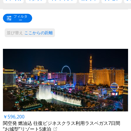
フィルタ
ー
並び替え
ここからの距離
￥596,200
関空発 燃油込 往復ビジネスクラス利用ラスベガス7日間
“お城型”リゾート5連泊