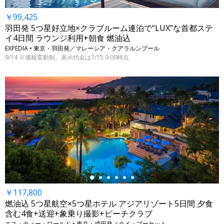
￥99,425
羽田発 5つ星好立地×クラブルーム連泊で“LUX”な首都ステ
イ4日間 ラウンジ利用+朝食 燃油込
EXPEDIA • 東京・羽田発／マレーシア・クアラルンプール
9/14 ※価格変動制、表示代金は7/15 9:00時点
←
￥117,800
燃油込 5つ星航空×5つ星ホテル アジアリゾート5日間 夕食
含む4食+送迎+象乗り撮影+ビーチクラブ
エス・ティー・ワールド • 東京・成田発／タイ・プーケット