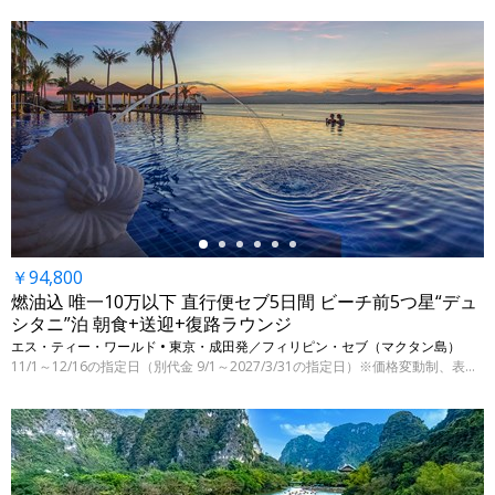
←
￥94,800
燃油込 唯一10万以下 直行便セブ5日間 ビーチ前5つ星“デュ
シタニ”泊 朝食+送迎+復路ラウンジ
エス・ティー・ワールド • 東京・成田発／フィリピン・セブ（マクタン島）
11/1～12/16の指定日（別代金 9/1～2027/3/31の指定日）※価格変動制、表示代金は8/5 9:00時点