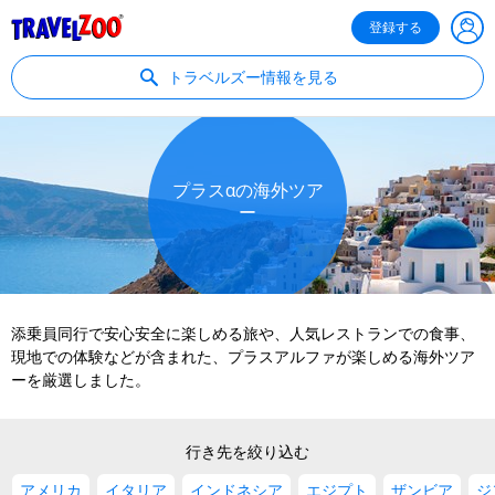
®
Travelzoo
登録する
トラベルズー情報を見る
プラスαの海外ツア
ー
添乗員同行で安心安全に楽しめる旅や、人気レストランでの食事、
現地での体験などが含まれた、プラスアルファが楽しめる海外ツア
ーを厳選しました。
行き先を絞り込む
アメリカ
イタリア
インドネシア
エジプト
ザンビア
ジ