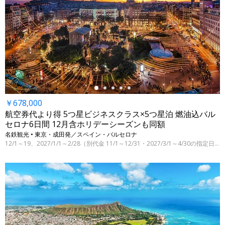
←
￥678,000
航空券代より得 5つ星ビジネスクラス×5つ星泊 燃油込バル
セロナ6日間 12月含ホリデーシーズンも同額
名鉄観光 • 東京・成田発／スペイン・バルセロナ
12/1～19、2027/1/1～2/28（別代金 11/1～12/31・2027/3/1～4/30の指定日）