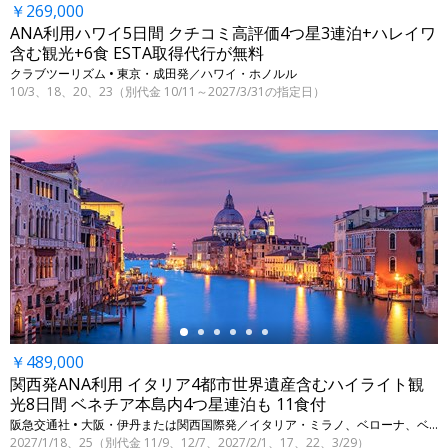
￥269,000
ANA利用ハワイ5日間 クチコミ高評価4つ星3連泊+ハレイワ
含む観光+6食 ESTA取得代行が無料
クラブツーリズム • 東京・成田発／ハワイ・ホノルル
10/3、18、20、23（別代金 10/11～2027/3/31の指定日）
←
￥489,000
関西発ANA利用 イタリア4都市世界遺産含むハイライト観
光8日間 ベネチア本島内4つ星連泊も 11食付
阪急交通社 • 大阪・伊丹または関西国際発／イタリア・ミラノ、ベローナ、ベネチア、フィレンツェ
2027/1/18、25（別代金 11/9、12/7、2027/2/1、17、22、3/29）