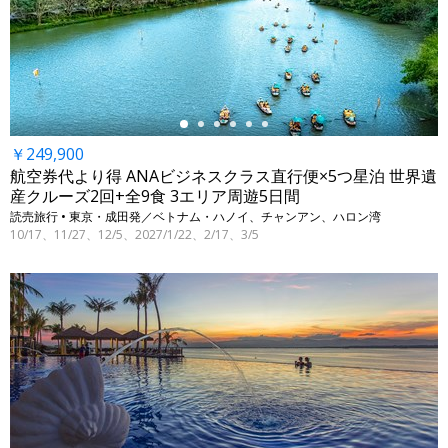
←
￥249,900
航空券代より得 ANAビジネスクラス直行便×5つ星泊 世界遺
産クルーズ2回+全9食 3エリア周遊5日間
読売旅行 • 東京・成田発／ベトナム・ハノイ、チャンアン、ハロン湾
10/17、11/27、12/5、2027/1/22、2/17、3/5
←