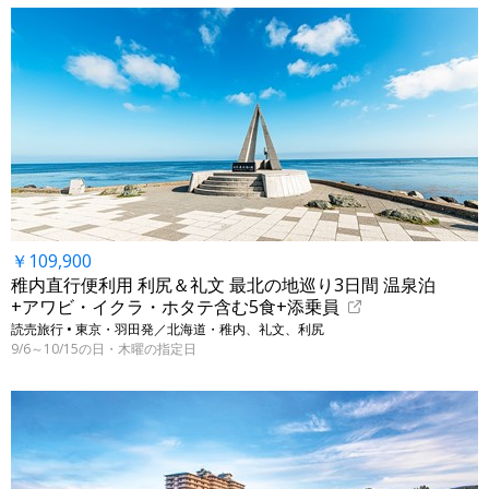
￥109,900
稚内直行便利用 利尻＆礼文 最北の地巡り3日間 温泉泊
+アワビ・イクラ・ホタテ含む5食+添乗員
読売旅行 • 東京・羽田発／北海道・稚内、礼文、利尻
9/6～10/15の日・木曜の指定日