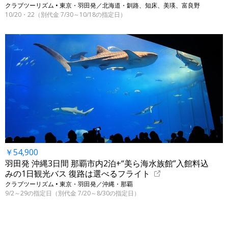
クラブツーリズム • 東京・羽田発／北海道・釧路、知床、美瑛、富良野
10/20・22（別代金 7/30～10/18の指定日）
￥54,900
羽田発 沖縄3日間 那覇市内2泊+“美ら海水族館”入館料込
みの1日観光バス 復路は選べるフライト
クラブツーリズム • 東京・羽田発／沖縄・那覇
9/2～29の指定日（別代金 7/20～8/30の指定日）