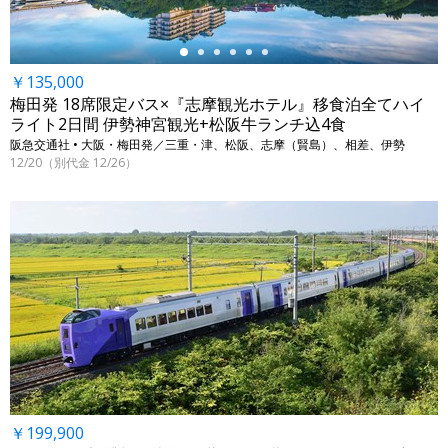
￥135,000
梅田発 18席限定バス×『志摩観光ホテル』移食泊全てハイ
ライト2日間 伊勢神宮観光+松阪牛ランチ込4食
阪急交通社 • 大阪・梅田発／三重・津、松阪、志摩（賢島）、相差、伊勢
12/20（別代金 12/26）
￥199,900