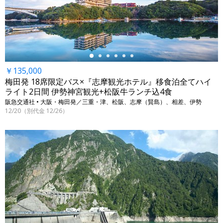
←
￥135,000
梅田発 18席限定バス×『志摩観光ホテル』移食泊全てハイ
ライト2日間 伊勢神宮観光+松阪牛ランチ込4食
阪急交通社 • 大阪・梅田発／三重・津、松阪、志摩（賢島）、相差、伊勢
12/20（別代金 12/26）