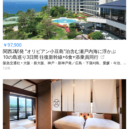
￥97,900
関西2駅発 “オリビアン小豆島”泊含む瀬戸内海に浮かぶ
10の島巡り3日間 往復新幹線+6食+添乗員同行
阪急交通社 • 大阪・新大阪、神戸・新神戸発／広島・下蒲刈島、愛媛・今治、香川・小豆島他
12/6
←