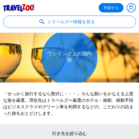
®
Travelzoo
登録する
トラベルズー情報を見る
ワンランク上の国内
旅
「せっかく旅行するなら贅沢に・・・」そんな願いをかなえる上質
な旅を厳選。滞在先はトラベルズー厳選のホテル・旅館、移動手段
はビジネスクラスやグリーン車を利用するなどの、こだわりの詰ま
った旅をおとどけします。
行き先を絞り込む