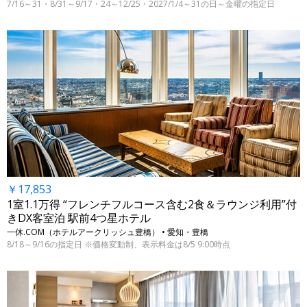
7/16～31・8/31～9/17・24～12/25・2027/1/4～31の日～金曜の指定日
￥17,853
1室1.1万得 “フレンチフルコース含む2食＆ラウンジ利用”付
きDX客室泊 駅前4つ星ホテル
一休.COM（ホテルアークリッシュ豊橋） • 愛知・豊橋
8/18～9/16の指定日 ※価格変動制、表示料金は8/5 9:00時点