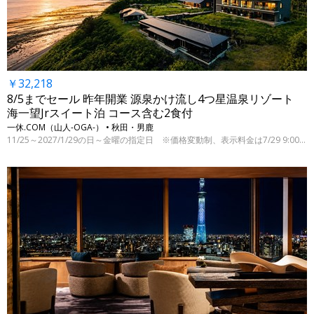
￥32,218
8/5までセール 昨年開業 源泉かけ流し4つ星温泉リゾート
海一望Jrスイート泊 コース含む2食付
一休.COM（山人-OGA-） • 秋田・男鹿
11/25～2027/1/29の日～金曜の指定日 ※価格変動制、表示料金は7/29 9:00時点