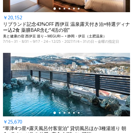
￥20,152
リブランド記念43%OFF 西伊豆 温泉露天付き泊×特選ディナ
ー込2食 薬膳BAR含む“4活の宿”
美と健康の宿 西伊豆 巡り～MEGURI～ • 静岡・伊豆（土肥温泉）
7/16～31・8/31～9/17・24～12/25・2027/1/4～31の日～金曜の指定日
←
￥25,670
“草津4つ星×露天風呂付客室泊” 貸切風呂ほか3種湯巡り 朝