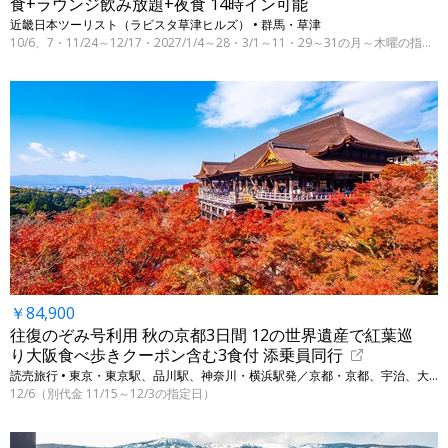
食+ラウンジ飲み放題+夜食 14時イン可能
近畿日本ツーリスト（ラビスタ草津ヒルズ） • 群馬・草津
10/6、7・11/24～12/17・2027/1/4～28・3/1～11・29～31の月～木曜の指定日
￥84,900
往復のぞみ号利用 秋の京都3日間 12の世界遺産で紅葉巡
り大阪食べ歩きクーポン含む3食付 添乗員同行
読売旅行 • 東京・東京駅、品川駅、神奈川・横浜駅発／京都・京都、宇治、大阪・大阪
12/6（別代金 11/15～12/3の指定日）