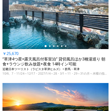
←
￥25,670
“草津4つ星×露天風呂付客室泊” 貸切風呂ほか3種湯巡り 朝
食+ラウンジ飲み放題+夜食 14時イン可能
近畿日本ツーリスト（ラビスタ草津ヒルズ） • 群馬・草津
10/6、7・11/24～12/17・2027/1/4～28・3/1～11・29～31の月～木曜の指定日