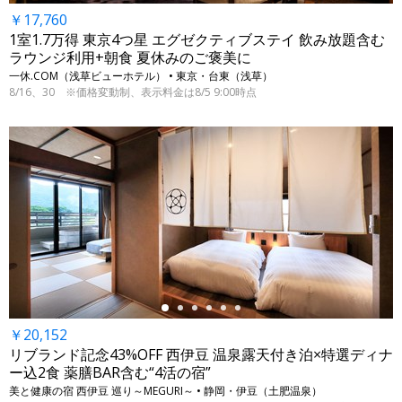
￥17,760
1室1.7万得 東京4つ星 エグゼクティブステイ 飲み放題含む
ラウンジ利用+朝食 夏休みのご褒美に
一休.COM（浅草ビューホテル） • 東京・台東（浅草）
8/16、30 ※価格変動制、表示料金は8/5 9:00時点
←
￥20,152
リブランド記念43%OFF 西伊豆 温泉露天付き泊×特選ディナ
ー込2食 薬膳BAR含む“4活の宿”
美と健康の宿 西伊豆 巡り～MEGURI～ • 静岡・伊豆（土肥温泉）