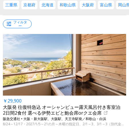
三重県
京都府
北海道
和歌山県
大阪府
富山県
岡山
フィルタ
ー
￥29,900
大阪発 往復特急込 オーシャンビュー露天風呂付き客室泊
2日間2食付 選べる伊勢エビと鮑会席orクエ会席
阪急交通社 • 大阪・新大阪駅、大阪駅、天王寺駅発／和歌山・白浜
8/24～12/17・2027/1/5～21の月～木曜の指定日、2/1～3、3/1～3（別代金にて3/31まで）