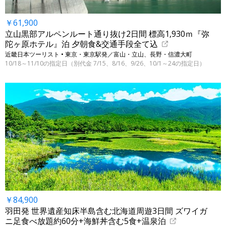
￥61,900
立山黒部アルペンルート通り抜け2日間 標高1,930ｍ『弥
陀ヶ原ホテル』泊 夕朝食&交通手段全て込
近畿日本ツーリスト • 東京・東京駅発／富山・立山、長野・信濃大町
10/18～11/10の指定日（別代金 7/15、8/16、9/26、10/1～24の指定日）
￥84,900
羽田発 世界遺産知床半島含む北海道周遊3日間 ズワイガ
ニ足食べ放題約60分+海鮮丼含む5食+温泉泊