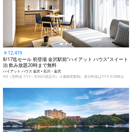
←
￥12,419
8/17迄セール 初登場 金沢駅前“ハイアット ハウス”スイート
泊 飲み放題20時まで無料
ハイアット ハウス 金沢 • 石川・金沢
9/3（別料金 7/15～9/30の指定日）※価格変動制、表示料金は7/15 9:00時点
←