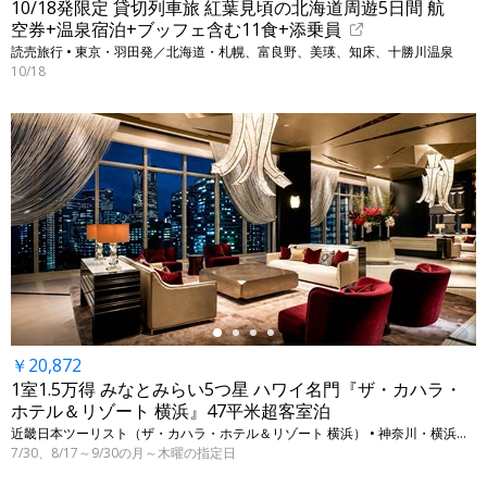
10/18発限定 貸切列車旅 紅葉見頃の北海道周遊5日間 航
空券+温泉宿泊+ブッフェ含む11食+添乗員
読売旅行 • 東京・羽田発／北海道・札幌、富良野、美瑛、知床、十勝川温泉
10/18
←
￥20,872
1室1.5万得 みなとみらい5つ星 ハワイ名門『ザ・カハラ・
ホテル＆リゾート 横浜』47平米超客室泊
近畿日本ツーリスト（ザ・カハラ・ホテル＆リゾート 横浜） • 神奈川・横浜（みなとみらい）
7/30、8/17～9/30の月～木曜の指定日