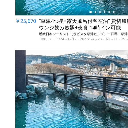
￥25,670
“草津4つ星×露天風呂付客室泊” 貸切風
ウンジ飲み放題+夜食 14時イン可能
近畿日本ツーリスト（ラビスタ草津ヒルズ） • 群馬・草津
10/6、7・11/24～12/17・2027/1/4～28・3/1～11
←