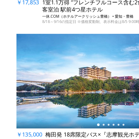
￥17,853
1室1.1万得 “フレンチフルコース含む
客室泊 駅前4つ星ホテル
一休.COM（ホテルアークリッシュ豊橋） • 愛知・豊橋
8/18～9/16の指定日 ※価格変動制、表示料金は8/5 9:00
←
￥135,000
梅田発 18席限定バス×『志摩観光ホ