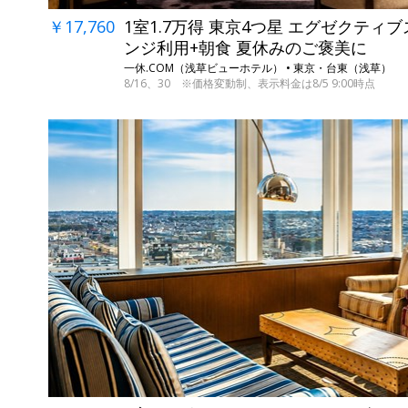
￥17,760
1室1.7万得 東京4つ星 エグゼクティ
ンジ利用+朝食 夏休みのご褒美に
一休.COM（浅草ビューホテル） • 東京・台東（浅草）
8/16、30 ※価格変動制、表示料金は8/5 9:00時点