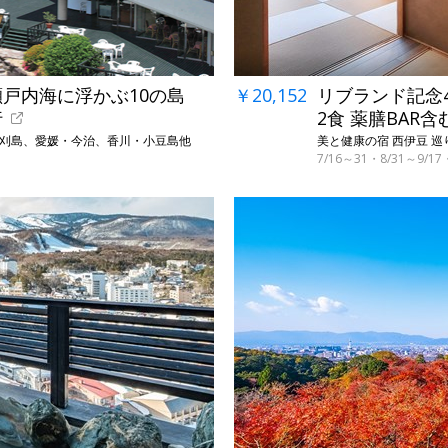
瀬戸内海に浮かぶ10の島
￥20,152
リブランド記念4
行
2食 薬膳BAR含
蒲刈島、愛媛・今治、香川・小豆島他
美と健康の宿 西伊豆 巡り
7/16～31・8/31～9/
→