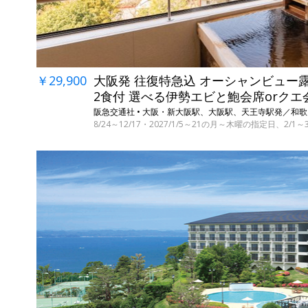
￥29,900
大阪発 往復特急込 オーシャンビュー
2食付 選べる伊勢エビと鮑会席orクエ
阪急交通社 • 大阪・新大阪駅、大阪駅、天王寺駅発／和
8/24～12/17・2027/1/5～21の月～木曜の指定日、2/1