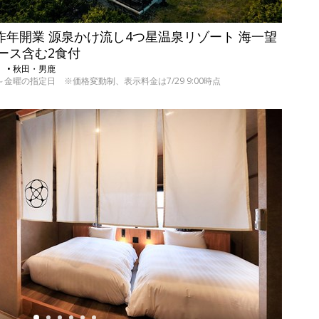
 昨年開業 源泉かけ流し4つ星温泉リゾート 海一望
コース含む2食付
） • 秋田・男鹿
9の日～金曜の指定日 ※価格変動制、表示料金は7/29 9:00時点