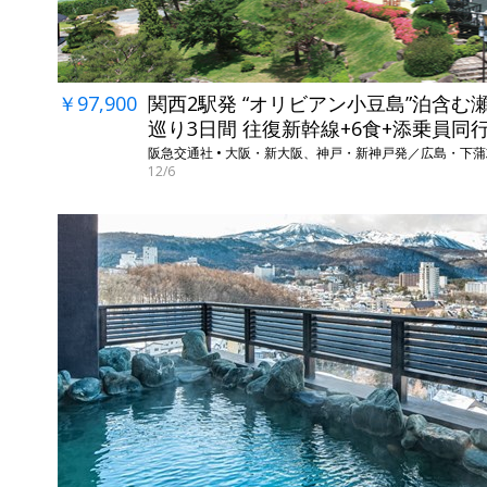
￥97,900
関西2駅発 “オリビアン小豆島”泊含む
巡り3日間 往復新幹線+6食+添乗員同
阪急交通社 • 大阪・新大阪、神戸・新神戸発／広島・下
12/6
←