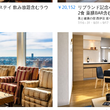
ブステイ 飲み放題含むラウ
￥20,152
リブランド記念4
2食 薬膳BAR含
美と健康の宿 西伊豆 巡り
7/16～31・8/31～9/
←