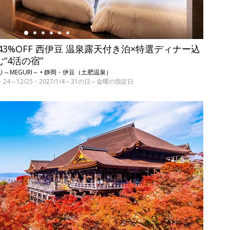
3%OFF 西伊豆 温泉露天付き泊×特選ディナー込
む“4活の宿”
～MEGURI～ • 静岡・伊豆（土肥温泉）
17・24～12/25・2027/1/4～31の日～金曜の指定日