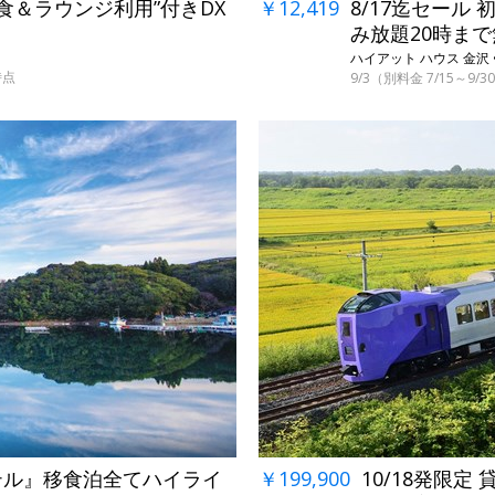
2食＆ラウンジ利用”付きDX
￥12,419
8/17迄セール
み放題20時ま
ハイアット ハウス 金沢 
時点
9/3（別料金 7/15～9
→
￥199,900
10/18発限
テル』移食泊全てハイライ