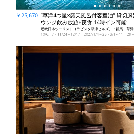
￥25,670
“草津4つ星×露天風呂付客室泊” 貸切風
ウンジ飲み放題+夜食 14時イン可能
近畿日本ツーリスト（ラビスタ草津ヒルズ） • 群馬・草津
10/6、7・11/24～12/17・2027/1/4～28・3/1～11