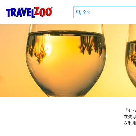
What
®
Travelzoo
type
of
deals?
「せ
在先
を利