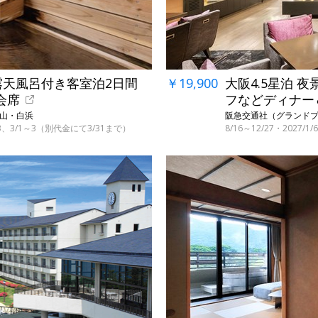
露天風呂付き客室泊2日間
￥19,900
大阪4.5星泊 
会席
フなどディナー
歌山・白浜
阪急交通社（グランドプ
～3、3/1～3（別代金にて3/31まで）
8/16～12/27・2027/
←