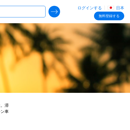
ログインする
日本
SEARCH DEALS
無料
登録する
選。滞
ーン車