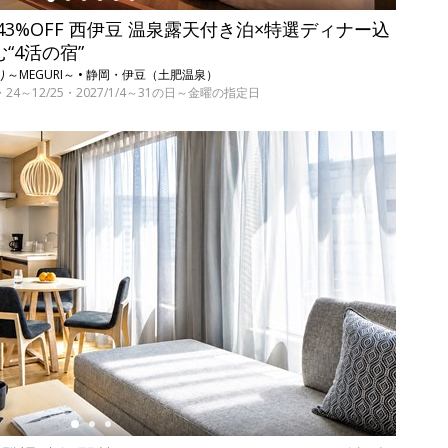
3%OFF 西伊豆 温泉露天付き泊×特選ディナー込
む“4活の宿”
～MEGURI～ • 静岡・伊豆（土肥温泉）
17・24～12/25・2027/1/4～31の日～金曜の指定日