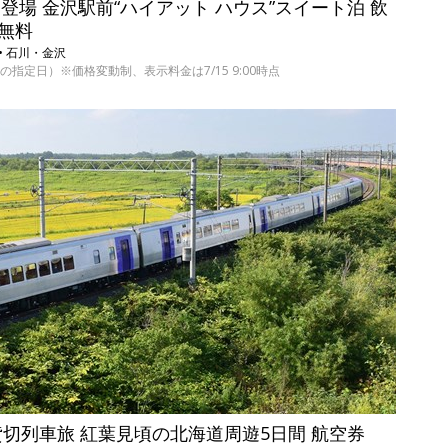
 初登場 金沢駅前“ハイアット ハウス”スイート泊 飲
で無料
• 石川・金沢
/30の指定日）※価格変動制、表示料金は7/15 9:00時点
定 貸切列車旅 紅葉見頃の北海道周遊5日間 航空券