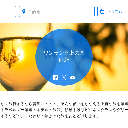
Where?
When?
ワンランク上の国
内旅
っかく旅行するなら贅沢に・・・」そんな願いをかなえる上質な旅を厳
はトラベルズー厳選のホテル・旅館、移動手段はビジネスクラスやグリ
用するなどの、こだわりの詰まった旅をおとどけします。