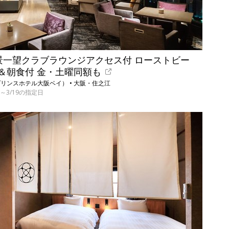
夜景一望クラブラウンジアクセス付 ローストビー
＆朝食付 金・土曜同額も
リンスホテル大阪ベイ） • 大阪・住之江
1/6～3/19の指定日