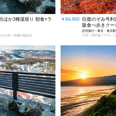
￥84,900
往復のぞみ号利用
呂ほか3種湯巡り 朝食+ラ
阪食べ歩きクー
読売旅行 • 東京・東
12/6（別代金 11/15～
・29～31の月～木曜の指定日
→