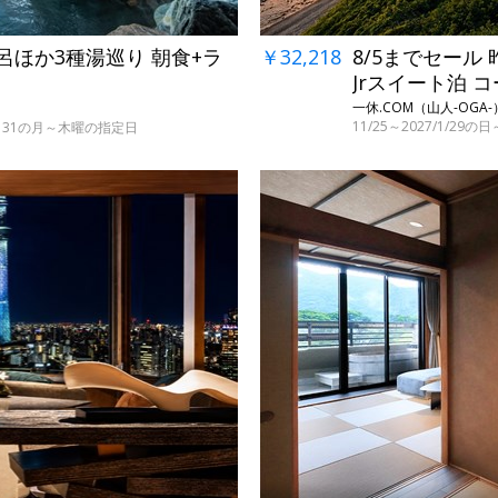
￥32,218
8/5までセール
呂ほか3種湯巡り 朝食+ラ
Jrスイート泊 
一休.COM（山人-OGA-
11/25～2027/1/2
・29～31の月～木曜の指定日
←