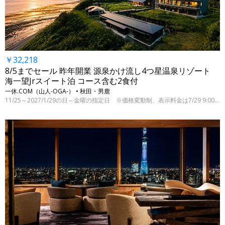
￥32,218
8/5までセール 昨年開業 源泉かけ流し4つ星温泉リゾート
海一望Jrスイート泊 コース含む2食付
一休.COM（山人-OGA-） • 秋田・男鹿
11/25～2027/1/29の日～金曜の指定日 ※価格変動制、表示料金は7/29 9:00時点