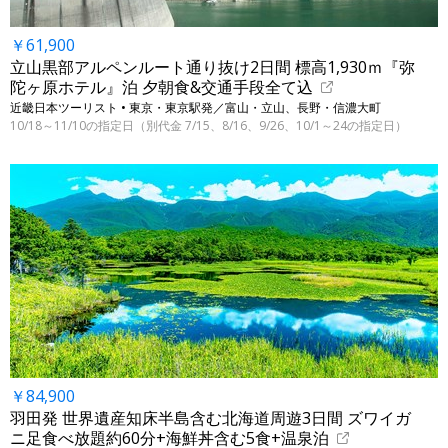
￥61,900
立山黒部アルペンルート通り抜け2日間 標高1,930ｍ『弥
陀ヶ原ホテル』泊 夕朝食&交通手段全て込
近畿日本ツーリスト • 東京・東京駅発／富山・立山、長野・信濃大町
10/18～11/10の指定日（別代金 7/15、8/16、9/26、10/1～24の指定日）
￥84,900
羽田発 世界遺産知床半島含む北海道周遊3日間 ズワイガ
ニ足食べ放題約60分+海鮮丼含む5食+温泉泊