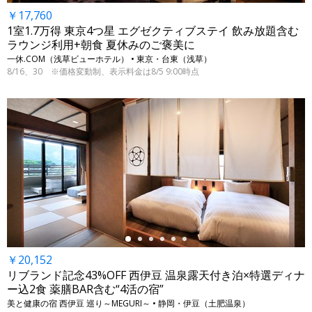
￥17,760
1室1.7万得 東京4つ星 エグゼクティブステイ 飲み放題含む
ラウンジ利用+朝食 夏休みのご褒美に
一休.COM（浅草ビューホテル） • 東京・台東（浅草）
8/16、30 ※価格変動制、表示料金は8/5 9:00時点
←
￥20,152
リブランド記念43%OFF 西伊豆 温泉露天付き泊×特選ディナ
ー込2食 薬膳BAR含む“4活の宿”
美と健康の宿 西伊豆 巡り～MEGURI～ • 静岡・伊豆（土肥温泉）