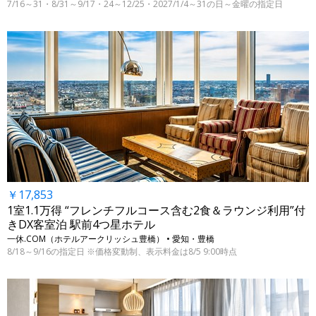
7/16～31・8/31～9/17・24～12/25・2027/1/4～31の日～金曜の指定日
￥17,853
1室1.1万得 “フレンチフルコース含む2食＆ラウンジ利用”付
きDX客室泊 駅前4つ星ホテル
一休.COM（ホテルアークリッシュ豊橋） • 愛知・豊橋
8/18～9/16の指定日 ※価格変動制、表示料金は8/5 9:00時点