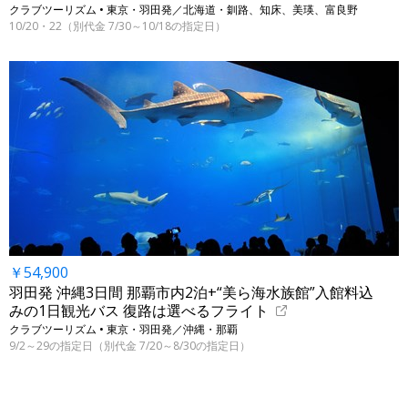
クラブツーリズム • 東京・羽田発／北海道・釧路、知床、美瑛、富良野
10/20・22（別代金 7/30～10/18の指定日）
￥54,900
羽田発 沖縄3日間 那覇市内2泊+“美ら海水族館”入館料込
みの1日観光バス 復路は選べるフライト
クラブツーリズム • 東京・羽田発／沖縄・那覇
9/2～29の指定日（別代金 7/20～8/30の指定日）