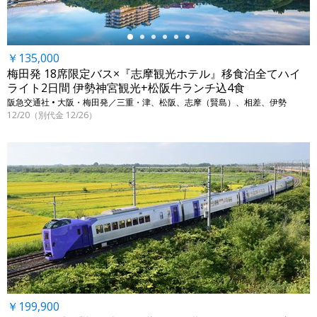
￥135,000
梅田発 18席限定バス×『志摩観光ホテル』移食泊全てハイ
ライト2日間 伊勢神宮観光+松阪牛ランチ込4食
阪急交通社 • 大阪・梅田発／三重・津、松阪、志摩（賢島）、相差、伊勢
12/20（別代金 12/26）
￥199,900