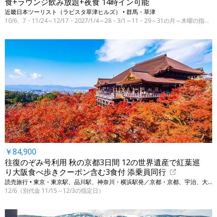
食+ラウンジ飲み放題+夜食 14時イン可能
近畿日本ツーリスト（ラビスタ草津ヒルズ） • 群馬・草津
10/6、7・11/24～12/17・2027/1/4～28・3/1～11・29～31の月～木曜の指定日
￥84,900
往復のぞみ号利用 秋の京都3日間 12の世界遺産で紅葉巡
り大阪食べ歩きクーポン含む3食付 添乗員同行
読売旅行 • 東京・東京駅、品川駅、神奈川・横浜駅発／京都・京都、宇治、大阪・大阪
12/6（別代金 11/15～12/3の指定日）