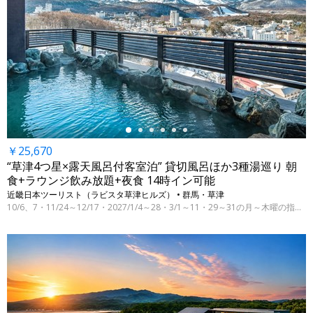
←
￥25,670
“草津4つ星×露天風呂付客室泊” 貸切風呂ほか3種湯巡り 朝
食+ラウンジ飲み放題+夜食 14時イン可能
近畿日本ツーリスト（ラビスタ草津ヒルズ） • 群馬・草津
10/6、7・11/24～12/17・2027/1/4～28・3/1～11・29～31の月～木曜の指定日