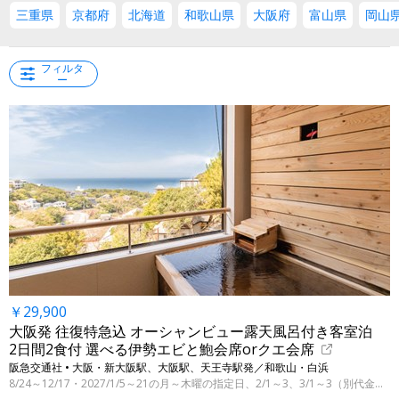
三重県
京都府
北海道
和歌山県
大阪府
富山県
岡山
フィルタ
ー
￥29,900
大阪発 往復特急込 オーシャンビュー露天風呂付き客室泊
2日間2食付 選べる伊勢エビと鮑会席orクエ会席
阪急交通社 • 大阪・新大阪駅、大阪駅、天王寺駅発／和歌山・白浜
8/24～12/17・2027/1/5～21の月～木曜の指定日、2/1～3、3/1～3（別代金にて3/31まで）