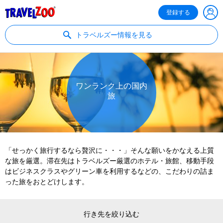
®
Travelzoo
登録する
トラベルズー情報を見る
ワンランク上の国内
旅
「せっかく旅行するなら贅沢に・・・」そんな願いをかなえる上質
な旅を厳選。滞在先はトラベルズー厳選のホテル・旅館、移動手段
はビジネスクラスやグリーン車を利用するなどの、こだわりの詰ま
った旅をおとどけします。
行き先を絞り込む