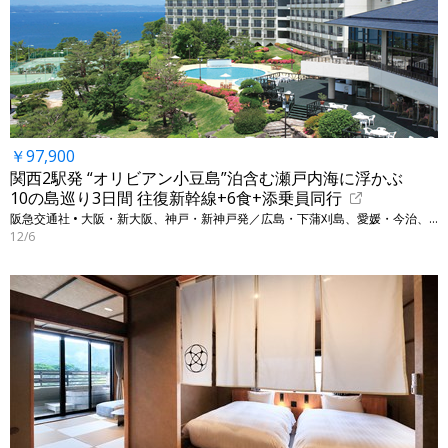
￥97,900
関西2駅発 “オリビアン小豆島”泊含む瀬戸内海に浮かぶ
10の島巡り3日間 往復新幹線+6食+添乗員同行
阪急交通社 • 大阪・新大阪、神戸・新神戸発／広島・下蒲刈島、愛媛・今治、香川・小豆島他
12/6
←