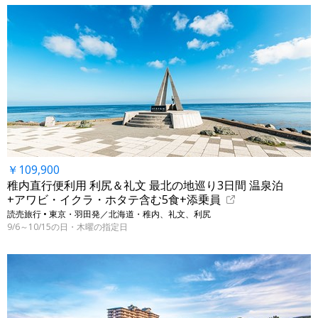
￥109,900
稚内直行便利用 利尻＆礼文 最北の地巡り3日間 温泉泊
+アワビ・イクラ・ホタテ含む5食+添乗員
読売旅行 • 東京・羽田発／北海道・稚内、礼文、利尻
9/6～10/15の日・木曜の指定日