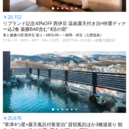
￥20,152
リブランド記念43%OFF 西伊豆 温泉露天付き泊×特選ディナ
ー込2食 薬膳BAR含む“4活の宿”
美と健康の宿 西伊豆 巡り～MEGURI～ • 静岡・伊豆（土肥温泉）
7/16～31・8/31～9/17・24～12/25・2027/1/4～31の日～金曜の指定日
←
￥25,670
“草津4つ星×露天風呂付客室泊” 貸切風呂ほか3種湯巡り 朝