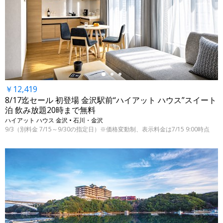
←
￥12,419
8/17迄セール 初登場 金沢駅前“ハイアット ハウス”スイート
泊 飲み放題20時まで無料
ハイアット ハウス 金沢 • 石川・金沢
9/3（別料金 7/15～9/30の指定日）※価格変動制、表示料金は7/15 9:00時点
←