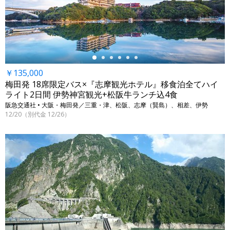
←
￥135,000
梅田発 18席限定バス×『志摩観光ホテル』移食泊全てハイ
ライト2日間 伊勢神宮観光+松阪牛ランチ込4食
阪急交通社 • 大阪・梅田発／三重・津、松阪、志摩（賢島）、相差、伊勢
12/20（別代金 12/26）