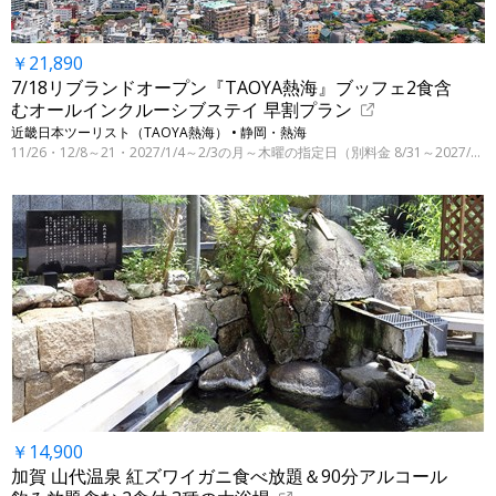
￥21,890
7/18リブランドオープン『TAOYA熱海』ブッフェ2食含
むオールインクルーシブステイ 早割プラン
近畿日本ツーリスト（TAOYA熱海） • 静岡・熱海
11/26・12/8～21・2027/1/4～2/3の月～木曜の指定日（別料金 8/31～2027/3/31の指定日）
￥14,900
加賀 山代温泉 紅ズワイガニ食べ放題＆90分アルコール