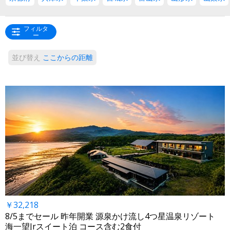
フィルタ
ー
並び替え
ここからの距離
￥32,218
8/5までセール 昨年開業 源泉かけ流し4つ星温泉リゾート
海一望Jrスイート泊 コース含む2食付