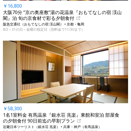
￥16,800
大阪70分 “京の奥座敷”湯の花温泉『おもてなしの宿 渓山
閣』泊 旬の京食材で彩る夕朝食付
阪急交通社（おもてなしの宿 渓山閣） • 京都・亀岡
8/2～31の日～金曜の指定日（別料金で11/30まで）
￥58,300
1名1室料金 有馬温泉『銀水荘 兆楽』東館和室泊 部屋食
の夕朝食付 90日前迄の早割プラン
近畿日本ツーリスト（銀水荘 兆楽） • 兵庫・神戸（有馬温泉）