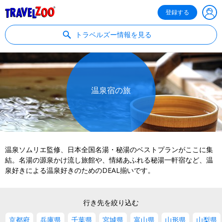
®
Travelzoo
登録する
トラベルズー情報を見る
温泉宿の旅
温泉ソムリエ監修、日本全国名湯・秘湯のベストプランがここに集
結。名湯の源泉かけ流し旅館や、情緒あふれる秘湯一軒宿など、温
泉好きによる温泉好きのためのDEAL揃いです。
行き先を絞り込む
京都府
兵庫県
千葉県
宮城県
富山県
山形県
山梨県