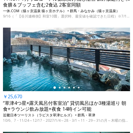
食膳＆ブッフェ含む2食込 2客室同額
一休.COM（猿ヶ京温泉 猿ヶ京ホテル） • 群馬・みなかみ（猿ヶ京温泉）
9/16（「【谷川連峰側】和室10畳」選択時、最安値を確認できた日程）※7/15 9時時点
←
￥25,670
“草津4つ星×露天風呂付客室泊” 貸切風呂ほか3種湯巡り 朝
食+ラウンジ飲み放題+夜食 14時イン可能
近畿日本ツーリスト（ラビスタ草津ヒルズ） • 群馬・草津
10/6、7・11/24～12/17・2027/1/4～28・3/1～11・29～31の月～木曜の指定日