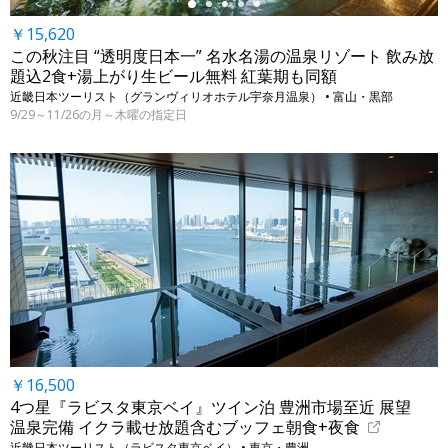
￥15,620
この秋注目 “透明度日本一” 名水名湯の温泉リゾート 飲み放
題込2食+湯上がり生ビール無料 紅葉期も同額
近畿日本ツーリスト（グランヴィリオホテル宇奈月温泉） • 富山・黒部
9/29～11/26の月～木曜の指定日
￥16,500
4つ星『ラビスタ東京ベイ』ツイン泊 豊洲市場至近 展望
温泉完備 イクラ載せ放題含むブッフェ朝食+夜食
近畿日本ツーリスト（ラビスタ東京ベイ） • 東京・豊洲