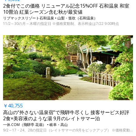
2食付でこの価格 リニューアル記念15%OFF 石和温泉 和室
10畳泊 紅葉シーズン含む秋が最安値
リブマックスリゾート石和温泉 • 山梨・笛吹（石和温泉）
11/2～30の月～木曜の指定日 ※価格変動制、表示料金は7/22 9:00時点
￥40,755
高山の“外さない温泉宿”で飛騨牛尽くし 接客サービス好評
2食×美容液のような湯 9月のレイトサマー泊
一休.COM（飛騨亭 花扇） • 岐阜・高山
9/2～17・24、28の指定日（レイトサマーの9月をピックアップ） ※価格変動制、表示料金は7/22 9:00時点