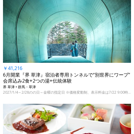
￥41,216
6月開業『界 草津』宿泊者専用トンネルで“別世界にワープ”
会席込み2食+2つの湯+伝統体験
界 草津 • 群馬・草津
2027/1/4～2/28のの日～金曜の指定日 ※価格変動制、表示料金は7/22 9:00時点