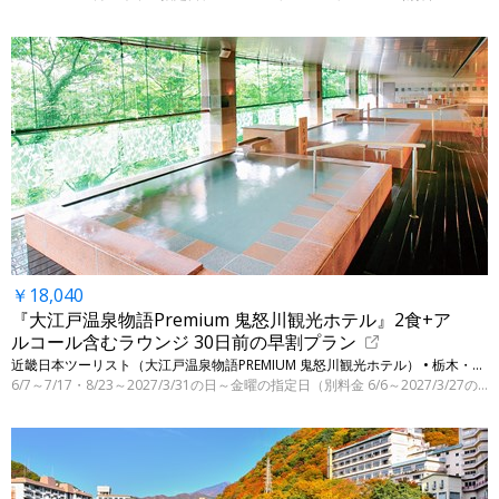
￥18,040
『大江戸温泉物語Premium 鬼怒川観光ホテル』2食+ア
ルコール含むラウンジ 30日前の早割プラン
近畿日本ツーリスト（大江戸温泉物語PREMIUM 鬼怒川観光ホテル） • 栃木・日光（鬼怒川温泉）
6/7～7/17・8/23～2027/3/31の日～金曜の指定日（別料金 6/6～2027/3/27の指定日）