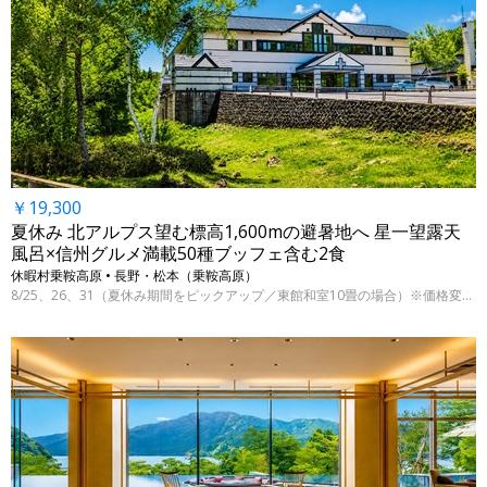
￥19,300
夏休み 北アルプス望む標高1,600mの避暑地へ 星一望露天
風呂×信州グルメ満載50種ブッフェ含む2食
休暇村乗鞍高原 • 長野・松本（乗鞍高原）
8/25、26、31（夏休み期間をピックアップ／東館和室10畳の場合）※価格変動制、表示料金は7/29 9時時点