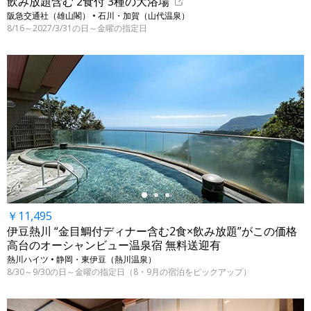
飲み放題含む 2食付 3種の大浴場
阪急交通社（雄山閣） • 石川・加賀（山代温泉）
8/16～2027/3/31の日～金曜の指定日
←
￥11,495
伊豆熱川 “金目鯛付ディナー含む2食×飲み放題”がこの価格
高台のオーシャンビュー温泉宿 無料送迎有
熱川ハイツ • 静岡・東伊豆（熱川温泉）
8/30～9/30の日～金曜の指定日（8・9月の宿泊をピックアップ）