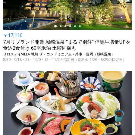
￥17,110
7月リブランド開業 城崎温泉 “まるで別荘” 但馬牛増量UP夕
食込2食付き 60平米泊 土曜同額も
リロステイVILLA 城崎 ザ・コンドミニアム • 兵庫・豊岡（城崎温泉）
8/30～9/18・23～10/9・12～11/5の指定日（別料金 7/23～8/29の指定日）