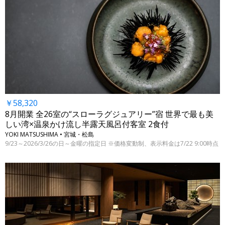
￥58,320
8月開業 全26室の“スローラグジュアリー”宿 世界で最も美
しい湾×温泉かけ流し半露天風呂付客室 2食付
YOKI MATSUSHIMA • 宮城・松島
9/23～2026/3/26の日～金曜の指定日 ※価格変動制、表示料金は7/22 9:00時点