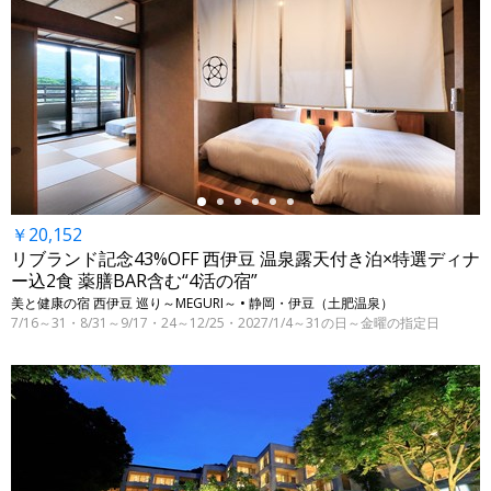
←
￥20,152
リブランド記念43%OFF 西伊豆 温泉露天付き泊×特選ディナ
ー込2食 薬膳BAR含む“4活の宿”
美と健康の宿 西伊豆 巡り～MEGURI～ • 静岡・伊豆（土肥温泉）
7/16～31・8/31～9/17・24～12/25・2027/1/4～31の日～金曜の指定日
←