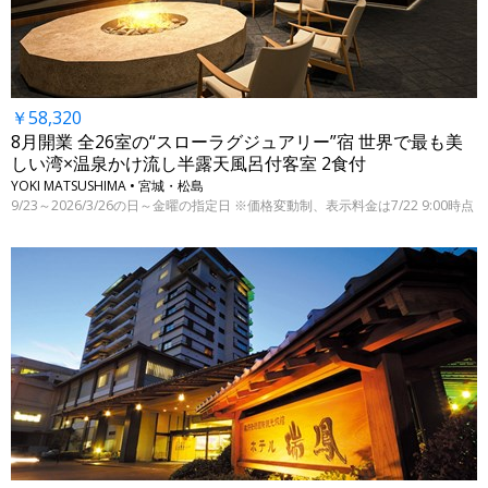
￥58,320
8月開業 全26室の“スローラグジュアリー”宿 世界で最も美
しい湾×温泉かけ流し半露天風呂付客室 2食付
YOKI MATSUSHIMA • 宮城・松島
9/23～2026/3/26の日～金曜の指定日 ※価格変動制、表示料金は7/22 9:00時点