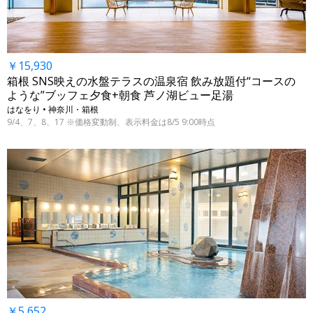
￥15,930
箱根 SNS映えの水盤テラスの温泉宿 飲み放題付“コースの
ような”ブッフェ夕食+朝食 芦ノ湖ビュー足湯
はなをり • 神奈川・箱根
9/4、7、8、17 ※価格変動制、表示料金は8/5 9:00時点
￥5,652