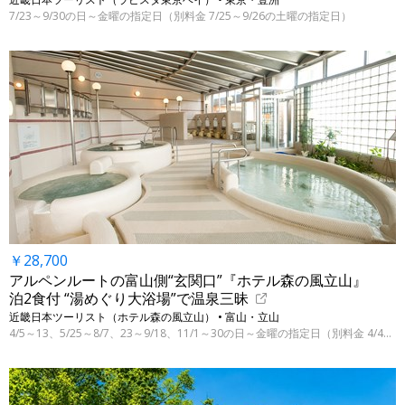
7/23～9/30の日～金曜の指定日（別料金 7/25～9/26の土曜の指定日）
￥28,700
アルペンルートの富山側“玄関口”『ホテル森の風立山』
泊2食付 “湯めぐり大浴場”で温泉三昧
近畿日本ツーリスト（ホテル森の風立山） • 富山・立山
4/5～13、5/25～8/7、23～9/18、11/1～30の日～金曜の指定日（別料金 4/4～11/28）