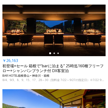
←
￥26,163
初登場×セール 箱根で“barに泊まる” 25時迄160種フリーフ
ロー+シャンパンブランチ付 DX客室泊
BAR HOTEL箱根香山 • 神奈川・箱根
8/4、9/3、8、9、15、17、28～30（別料金 7/22～9/27の指定日）※7/22 9:00時点