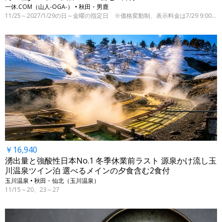
一休.COM（山人-OGA-） • 秋田・男鹿
11/25～2027/1/29の日～金曜の指定日 ※価格変動制、表示料金は7/29 9:00時点
￥16,940
湧出量と強酸性日本No.1 冬季休業前ラスト 源泉かけ流し玉
川温泉ツイン泊 選べるメインの夕食含む2食付
玉川温泉 • 秋田・仙北（玉川温泉）
11/15～20、23～27