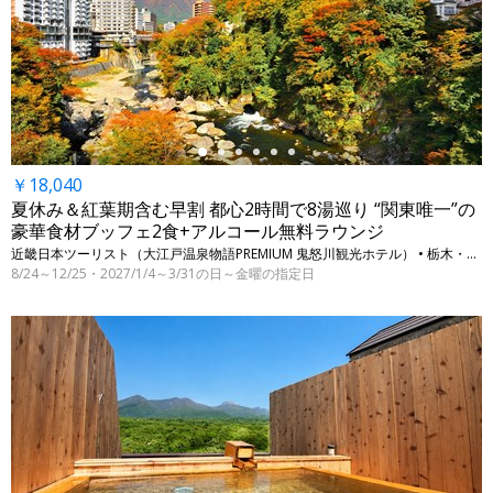
←
￥18,040
夏休み＆紅葉期含む早割 都心2時間で8湯巡り “関東唯一”の
豪華食材ブッフェ2食+アルコール無料ラウンジ
近畿日本ツーリスト（大江戸温泉物語PREMIUM 鬼怒川観光ホテル） • 栃木・日光（鬼怒川温泉）
8/24～12/25・2027/1/4～3/31の日～金曜の指定日