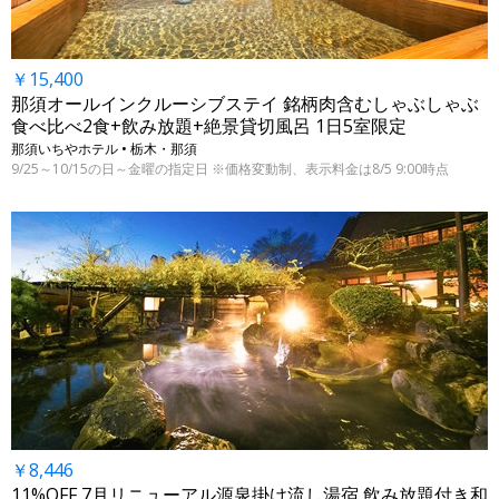
￥15,400
那須オールインクルーシブステイ 銘柄肉含むしゃぶしゃぶ
食べ比べ2食+飲み放題+絶景貸切風呂 1日5室限定
那須いちやホテル • 栃木・那須
9/25～10/15の日～金曜の指定日 ※価格変動制、表示料金は8/5 9:00時点
￥8,446
11%OFF 7月リニューアル源泉掛け流し湯宿 飲み放題付き和