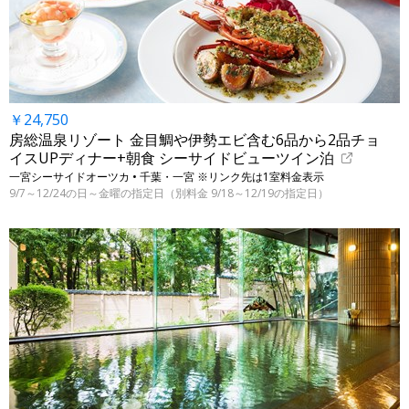
￥24,750
房総温泉リゾート 金目鯛や伊勢エビ含む6品から2品チョ
イスUPディナー+朝食 シーサイドビューツイン泊
一宮シーサイドオーツカ • 千葉・一宮 ※リンク先は1室料金表示
9/7～12/24の日～金曜の指定日（別料金 9/18～12/19の指定日）
←