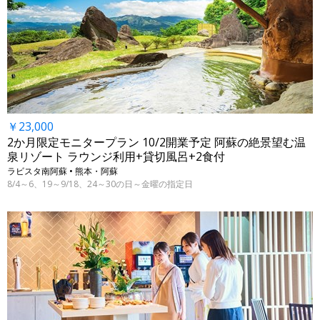
￥23,000
2か月限定モニタープラン 10/2開業予定 阿蘇の絶景望む温
泉リゾート ラウンジ利用+貸切風呂+2食付
ラビスタ南阿蘇 • 熊本・阿蘇
8/4～6、19～9/18、24～30の日～金曜の指定日
←