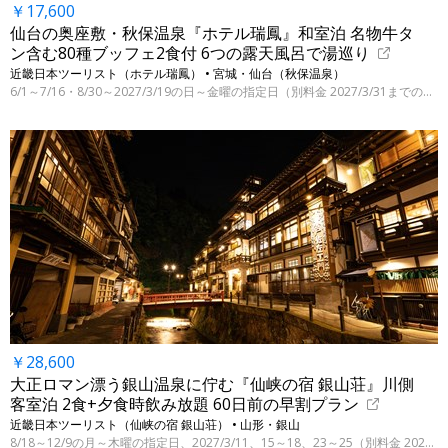
￥17,600
仙台の奥座敷・秋保温泉『ホテル瑞鳳』和室泊 名物牛タ
ン含む80種ブッフェ2食付 6つの露天風呂で湯巡り
近畿日本ツーリスト（ホテル瑞鳳） • 宮城・仙台（秋保温泉）
6/1～7/16・8/30～2027/3/19の日～金曜の指定日（別料金 2027/3/31までの指定日）
￥28,600
大正ロマン漂う銀山温泉に佇む『仙峡の宿 銀山荘』川側
客室泊 2食+夕食時飲み放題 60日前の早割プラン
近畿日本ツーリスト（仙峡の宿 銀山荘） • 山形・銀山
8/18～12/9の月～木曜の指定日、2027/3/11、15～18、23～25（別料金 2027/3/28迄の指定日）