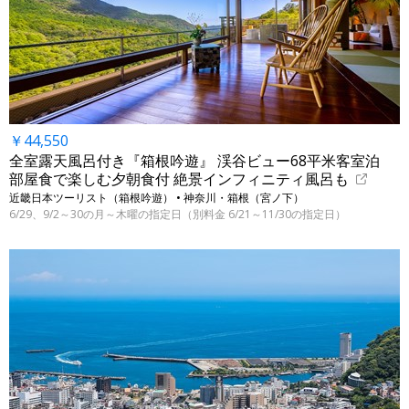
￥44,550
全室露天風呂付き『箱根吟遊』 渓谷ビュー68平米客室泊
部屋食で楽しむ夕朝食付 絶景インフィニティ風呂も
近畿日本ツーリスト（箱根吟遊） • 神奈川・箱根（宮ノ下）
6/29、9/2～30の月～木曜の指定日（別料金 6/21～11/30の指定日）