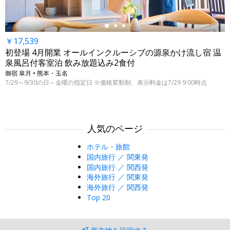
￥17,539
初登場 4月開業 オールインクルーシブの源泉かけ流し宿 温
泉風呂付客室泊 飲み放題込み2食付
御宿 皐月 • 熊本・玉名
7/29～9/30の日～金曜の指定日 ※価格変動制、表示料金は7/29 9:00時点
人気のページ
ホテル・旅館
国内旅行 ／ 関東発
国内旅行 ／ 関西発
海外旅行 ／ 関東発
海外旅行 ／ 関西発
Top 20