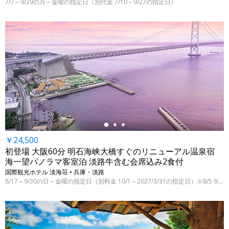
7/7～9/29の月～金曜の指定日（別代金 7/10～9/27の指定日）
←
￥24,500
初登場 大阪60分 明石海峡大橋すぐのリニューアル温泉宿
海一望パノラマ客室泊 淡路牛含む会席込み2食付
国際観光ホテル 淡海荘 • 兵庫・淡路
8/17～9/30の日～金曜の指定日（別料金 10/1～2027/3/31の指定日）※8/5 9:00時点