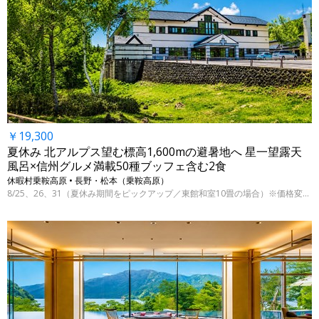
￥19,300
夏休み 北アルプス望む標高1,600mの避暑地へ 星一望露天
風呂×信州グルメ満載50種ブッフェ含む2食
休暇村乗鞍高原 • 長野・松本（乗鞍高原）
8/25、26、31（夏休み期間をピックアップ／東館和室10畳の場合）※価格変動制、表示料金は7/29 9時時点