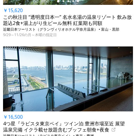
￥15,620
この秋注目 “透明度日本一” 名水名湯の温泉リゾート 飲み放
題込2食+湯上がり生ビール無料 紅葉期も同額
近畿日本ツーリスト（グランヴィリオホテル宇奈月温泉） • 富山・黒部
9/29～11/26の月～木曜の指定日
￥16,500
4つ星『ラビスタ東京ベイ』ツイン泊 豊洲市場至近 展望
温泉完備 イクラ載せ放題含むブッフェ朝食+夜食
近畿日本ツーリスト（ラビスタ東京ベイ） • 東京・豊洲