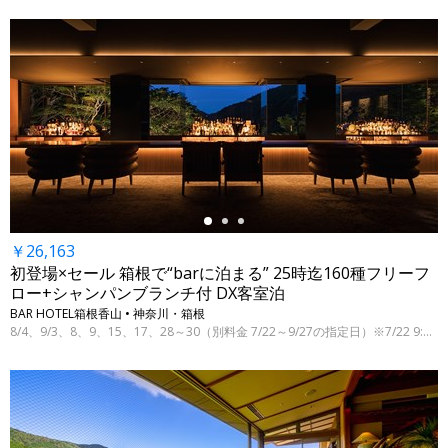
←
￥26,163
初登場×セール 箱根で“barに泊まる” 25時迄160種フリーフ
ロー+シャンパンブランチ付 DX客室泊
BAR HOTEL箱根香山 • 神奈川・箱根
8/4、9/3、8、9、15、17、28～30（別料金 7/22～9/27の指定日）※7/22 9:00時点