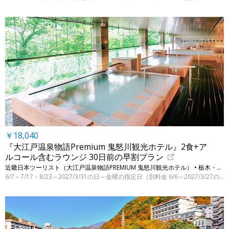
￥18,040
『大江戸温泉物語Premium 鬼怒川観光ホテル』2食+ア
ルコール含むラウンジ 30日前の早割プラン
近畿日本ツーリスト（大江戸温泉物語PREMIUM 鬼怒川観光ホテル） • 栃木・日光（鬼怒川温泉）
6/7～7/17・8/23～2027/3/31の日～金曜の指定日（別料金 6/6～2027/3/27の指定日）