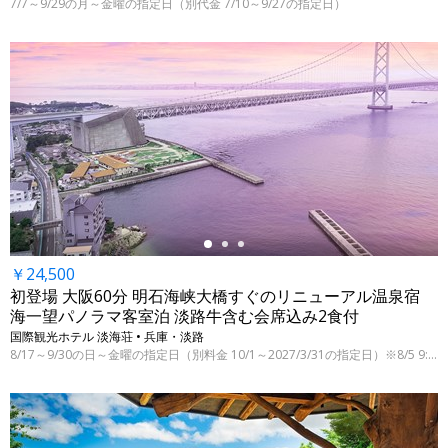
7/7～9/29の月～金曜の指定日（別代金 7/10～9/27の指定日）
←
￥24,500
初登場 大阪60分 明石海峡大橋すぐのリニューアル温泉宿
海一望パノラマ客室泊 淡路牛含む会席込み2食付
国際観光ホテル 淡海荘 • 兵庫・淡路
8/17～9/30の日～金曜の指定日（別料金 10/1～2027/3/31の指定日）※8/5 9:00時点