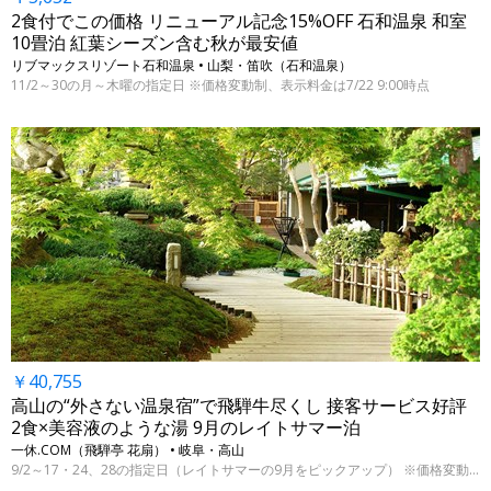
2食付でこの価格 リニューアル記念15%OFF 石和温泉 和室
10畳泊 紅葉シーズン含む秋が最安値
リブマックスリゾート石和温泉 • 山梨・笛吹（石和温泉）
11/2～30の月～木曜の指定日 ※価格変動制、表示料金は7/22 9:00時点
￥40,755
高山の“外さない温泉宿”で飛騨牛尽くし 接客サービス好評
2食×美容液のような湯 9月のレイトサマー泊
一休.COM（飛騨亭 花扇） • 岐阜・高山
9/2～17・24、28の指定日（レイトサマーの9月をピックアップ） ※価格変動制、表示料金は7/22 9:00時点