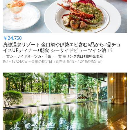
￥24,750
房総温泉リゾート 金目鯛や伊勢エビ含む6品から2品チョ
イスUPディナー+朝食 シーサイドビューツイン泊
一宮シーサイドオーツカ • 千葉・一宮 ※リンク先は1室料金表示
9/7～12/24の日～金曜の指定日（別料金 9/18～12/19の指定日）
←