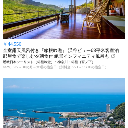
￥44,550
全室露天風呂付き『箱根吟遊』 渓谷ビュー68平米客室泊
部屋食で楽しむ夕朝食付 絶景インフィニティ風呂も
近畿日本ツーリスト（箱根吟遊） • 神奈川・箱根（宮ノ下）
6/29、9/2～30の月～木曜の指定日（別料金 6/21～11/30の指定日）