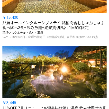
￥15,400
那須オールインクルーシブステイ 銘柄肉含むしゃぶしゃぶ
食べ比べ2食+飲み放題+絶景貸切風呂 1日5室限定
那須いちやホテル • 栃木・那須
9/25～10/15の日～金曜の指定日 ※価格変動制、表示料金は8/5 9:00時点
￥8,446
11%OFF 7月リニューアル源泉掛け流し湯宿 飲み放題付き和