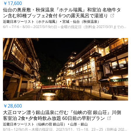
￥17,600
仙台の奥座敷・秋保温泉『ホテル瑞鳳』和室泊 名物牛タ
ン含む80種ブッフェ2食付 6つの露天風呂で湯巡り
近畿日本ツーリスト（ホテル瑞鳳） • 宮城・仙台（秋保温泉）
6/1～7/16・8/30～2027/3/19の日～金曜の指定日（別料金 2027/3/31までの指定日）
￥28,600
大正ロマン漂う銀山温泉に佇む『仙峡の宿 銀山荘』川側
客室泊 2食+夕食時飲み放題 60日前の早割プラン
近畿日本ツーリスト（仙峡の宿 銀山荘） • 山形・銀山
8/18～12/9の月～木曜の指定日、2027/3/11、15～18、23～25（別料金 2027/3/28迄の指定日）