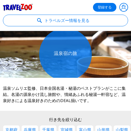
®
Travelzoo
登録する
トラベルズー情報を見る
温泉宿の旅
温泉ソムリエ監修、日本全国名湯・秘湯のベストプランがここに集
結。名湯の源泉かけ流し旅館や、情緒あふれる秘湯一軒宿など、温
泉好きによる温泉好きのためのDEAL揃いです。
行き先を絞り込む
京都府
兵庫県
千葉県
宮城県
富山県
山形県
山梨県