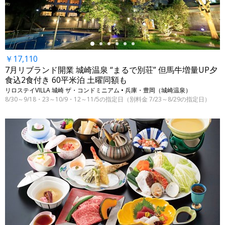
￥17,110
7月リブランド開業 城崎温泉 “まるで別荘” 但馬牛増量UP夕
食込2食付き 60平米泊 土曜同額も
リロステイVILLA 城崎 ザ・コンドミニアム • 兵庫・豊岡（城崎温泉）
8/30～9/18・23～10/9・12～11/5の指定日（別料金 7/23～8/29の指定日）