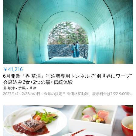
￥41,216
6月開業『界 草津』宿泊者専用トンネルで“別世界にワープ”
会席込み2食+2つの湯+伝統体験
界 草津 • 群馬・草津
2027/1/4～2/28のの日～金曜の指定日 ※価格変動制、表示料金は7/22 9:00時点