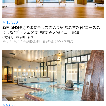
￥15,930
箱根 SNS映えの水盤テラスの温泉宿 飲み放題付“コースの
ような”ブッフェ夕食+朝食 芦ノ湖ビュー足湯
はなをり • 神奈川・箱根
9/4、7、8、17 ※価格変動制、表示料金は8/5 9:00時点
￥5,652