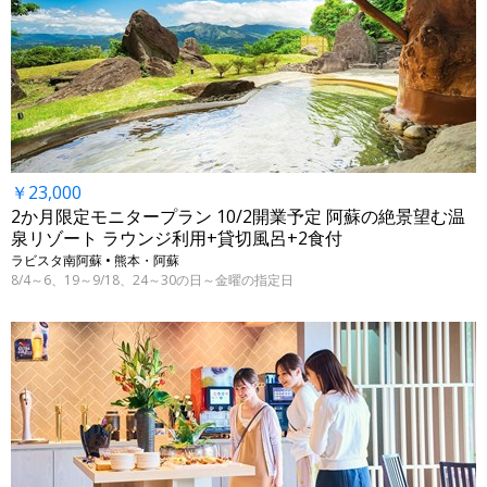
￥23,000
2か月限定モニタープラン 10/2開業予定 阿蘇の絶景望む温
泉リゾート ラウンジ利用+貸切風呂+2食付
ラビスタ南阿蘇 • 熊本・阿蘇
8/4～6、19～9/18、24～30の日～金曜の指定日
←