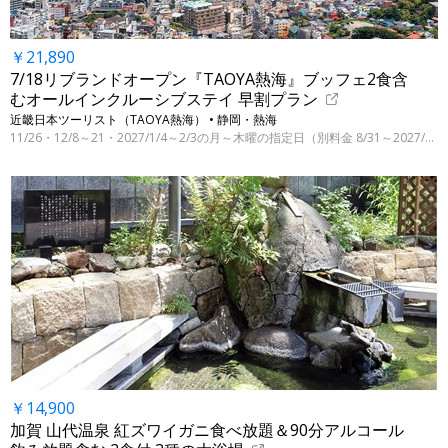
￥21,890
7/18リブランドオープン『TAOYA熱海』ブッフェ2食含
むオールインクルーシブステイ 早割プラン
近畿日本ツーリスト（TAOYA熱海） • 静岡・熱海
11/26・12/8～21・2027/1/4～2/3の月～木曜の指定日（別料金 8/31～2027/3/31の指定日）
￥14,900
加賀 山代温泉 紅ズワイガニ食べ放題＆90分アルコール