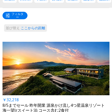
フィルタ
ー
並び替え
ここからの距離
￥32,218
8/5までセール 昨年開業 源泉かけ流し4つ星温泉リゾート
海一望Jrスイート泊 コース含む2食付