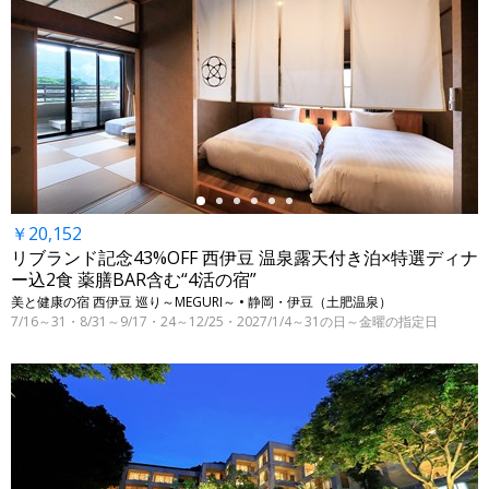
←
￥20,152
リブランド記念43%OFF 西伊豆 温泉露天付き泊×特選ディナ
ー込2食 薬膳BAR含む“4活の宿”
美と健康の宿 西伊豆 巡り～MEGURI～ • 静岡・伊豆（土肥温泉）
7/16～31・8/31～9/17・24～12/25・2027/1/4～31の日～金曜の指定日
←