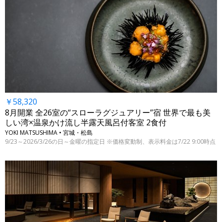
￥58,320
8月開業 全26室の“スローラグジュアリー”宿 世界で最も美
しい湾×温泉かけ流し半露天風呂付客室 2食付
YOKI MATSUSHIMA • 宮城・松島
9/23～2026/3/26の日～金曜の指定日 ※価格変動制、表示料金は7/22 9:00時点