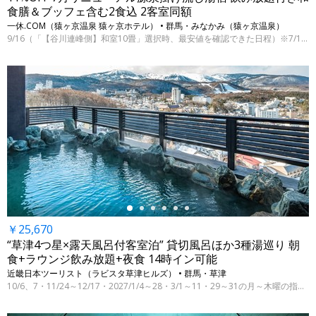
食膳＆ブッフェ含む2食込 2客室同額
一休.COM（猿ヶ京温泉 猿ヶ京ホテル） • 群馬・みなかみ（猿ヶ京温泉）
9/16（「【谷川連峰側】和室10畳」選択時、最安値を確認できた日程）※7/15 9時時点
←
￥25,670
“草津4つ星×露天風呂付客室泊” 貸切風呂ほか3種湯巡り 朝
食+ラウンジ飲み放題+夜食 14時イン可能
近畿日本ツーリスト（ラビスタ草津ヒルズ） • 群馬・草津
10/6、7・11/24～12/17・2027/1/4～28・3/1～11・29～31の月～木曜の指定日