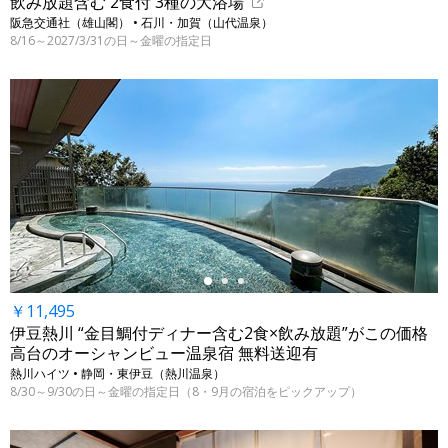
飲み放題含む 2食付 3種の大浴場
阪急交通社（雄山閣） • 石川・加賀（山代温泉）
8/16～2027/3/31の日～金曜の指定日
←
￥11,495
伊豆熱川 “金目鯛付ディナー含む2食×飲み放題”がこの価格
高台のオーシャンビュー温泉宿 無料送迎有
熱川ハイツ • 静岡・東伊豆（熱川温泉）
8/30～9/30の日～金曜の指定日（8・9月の宿泊をピックアップ）