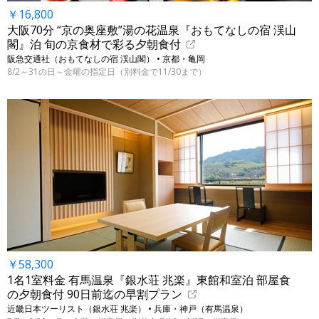
￥16,800
大阪70分 “京の奥座敷”湯の花温泉『おもてなしの宿 渓山
閣』泊 旬の京食材で彩る夕朝食付
阪急交通社（おもてなしの宿 渓山閣） • 京都・亀岡
8/2～31の日～金曜の指定日（別料金で11/30まで）
￥58,300
1名1室料金 有馬温泉『銀水荘 兆楽』東館和室泊 部屋食
の夕朝食付 90日前迄の早割プラン
近畿日本ツーリスト（銀水荘 兆楽） • 兵庫・神戸（有馬温泉）