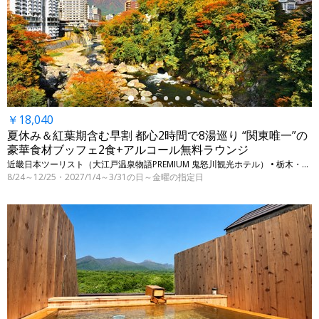
←
￥18,040
夏休み＆紅葉期含む早割 都心2時間で8湯巡り “関東唯一”の
豪華食材ブッフェ2食+アルコール無料ラウンジ
近畿日本ツーリスト（大江戸温泉物語PREMIUM 鬼怒川観光ホテル） • 栃木・日光（鬼怒川温泉）
8/24～12/25・2027/1/4～3/31の日～金曜の指定日