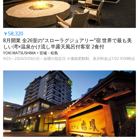
￥58,320
8月開業 全26室の“スローラグジュアリー”宿 世界で最も美
しい湾×温泉かけ流し半露天風呂付客室 2食付
YOKI MATSUSHIMA • 宮城・松島
9/23～2026/3/26の日～金曜の指定日 ※価格変動制、表示料金は7/22 9:00時点