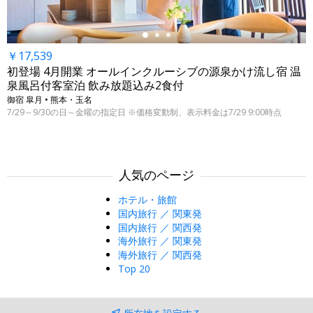
￥17,539
初登場 4月開業 オールインクルーシブの源泉かけ流し宿 温
泉風呂付客室泊 飲み放題込み2食付
御宿 皐月 • 熊本・玉名
7/29～9/30の日～金曜の指定日 ※価格変動制、表示料金は7/29 9:00時点
人気のページ
ホテル・旅館
国内旅行 ／ 関東発
国内旅行 ／ 関西発
海外旅行 ／ 関東発
海外旅行 ／ 関西発
Top 20