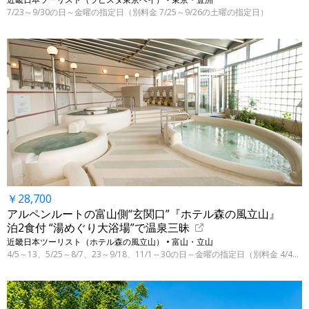
7/23～9/30の日～金曜の指定日（別料金 7/25～9/26の土曜の指定日）
￥28,700
アルペンルートの富山側“玄関口”『ホテル森の風立山』
泊2食付 “湯めぐり大浴場”で温泉三昧
近畿日本ツーリスト（ホテル森の風立山） • 富山・立山
4/5～13、5/25～8/7、23～9/18、11/1～30の日～金曜の指定日（別料金 4/4～11/28）