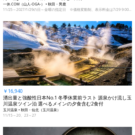
一休.COM（山人-OGA-） • 秋田・男鹿
11/25～2027/1/29の日～金曜の指定日 ※価格変動制、表示料金は7/29 9:00時点
￥16,940
湧出量と強酸性日本No.1 冬季休業前ラスト 源泉かけ流し玉
川温泉ツイン泊 選べるメインの夕食含む2食付
玉川温泉 • 秋田・仙北（玉川温泉）
11/15～20、23～27