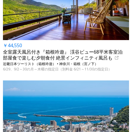
￥44,550
全室露天風呂付き『箱根吟遊』 渓谷ビュー68平米客室泊
部屋食で楽しむ夕朝食付 絶景インフィニティ風呂も
近畿日本ツーリスト（箱根吟遊） • 神奈川・箱根（宮ノ下）
6/29、9/2～30の月～木曜の指定日（別料金 6/21～11/30の指定日）