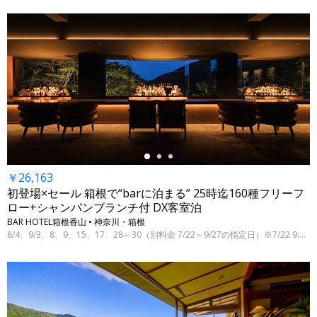
←
￥26,163
初登場×セール 箱根で“barに泊まる” 25時迄160種フリーフ
ロー+シャンパンブランチ付 DX客室泊
BAR HOTEL箱根香山 • 神奈川・箱根
8/4、9/3、8、9、15、17、28～30（別料金 7/22～9/27の指定日）※7/22 9:00時点