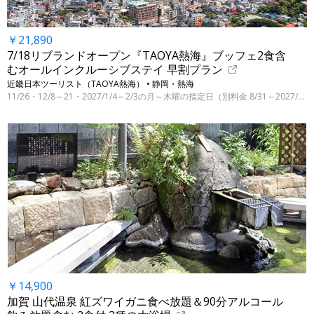
￥21,890
7/18リブランドオープン『TAOYA熱海』ブッフェ2食含
むオールインクルーシブステイ 早割プラン
近畿日本ツーリスト（TAOYA熱海） • 静岡・熱海
11/26・12/8～21・2027/1/4～2/3の月～木曜の指定日（別料金 8/31～2027/3/31の指定日）
￥14,900
加賀 山代温泉 紅ズワイガニ食べ放題＆90分アルコール