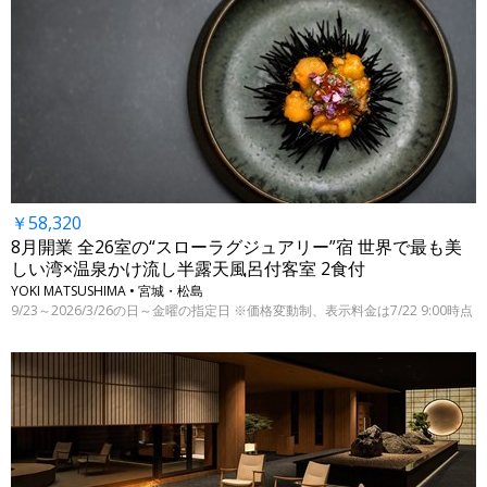
￥58,320
8月開業 全26室の“スローラグジュアリー”宿 世界で最も美
しい湾×温泉かけ流し半露天風呂付客室 2食付
YOKI MATSUSHIMA • 宮城・松島
9/23～2026/3/26の日～金曜の指定日 ※価格変動制、表示料金は7/22 9:00時点