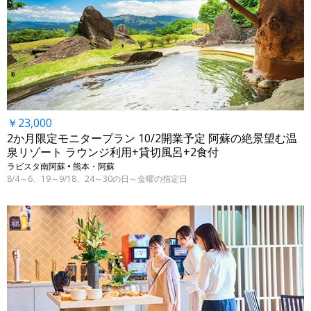
￥23,000
2か月限定モニタープラン 10/2開業予定 阿蘇の絶景望む温
泉リゾート ラウンジ利用+貸切風呂+2食付
ラビスタ南阿蘇 • 熊本・阿蘇
8/4～6、19～9/18、24～30の日～金曜の指定日
←