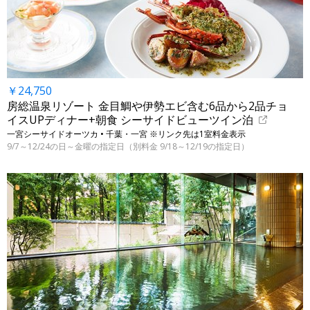
￥24,750
房総温泉リゾート 金目鯛や伊勢エビ含む6品から2品チョ
イスUPディナー+朝食 シーサイドビューツイン泊
一宮シーサイドオーツカ • 千葉・一宮 ※リンク先は1室料金表示
9/7～12/24の日～金曜の指定日（別料金 9/18～12/19の指定日）
←