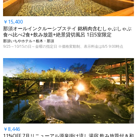
￥15,400
那須オールインクルーシブステイ 銘柄肉含むしゃぶしゃぶ
食べ比べ2食+飲み放題+絶景貸切風呂 1日5室限定
那須いちやホテル • 栃木・那須
9/25～10/15の日～金曜の指定日 ※価格変動制、表示料金は8/5 9:00時点
￥8,446
11%OFF 7月リニューアル源泉掛け流し湯宿 飲み放題付き和