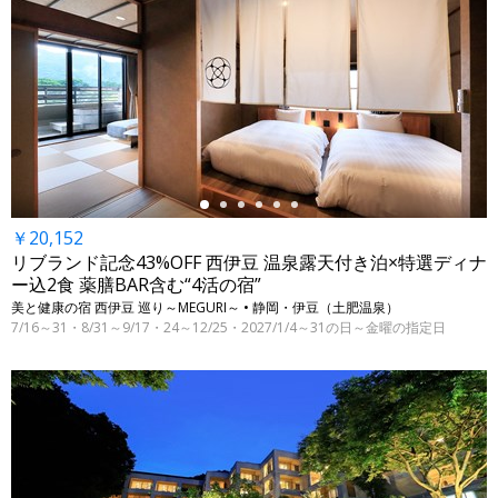
←
￥20,152
リブランド記念43%OFF 西伊豆 温泉露天付き泊×特選ディナ
ー込2食 薬膳BAR含む“4活の宿”
美と健康の宿 西伊豆 巡り～MEGURI～ • 静岡・伊豆（土肥温泉）
7/16～31・8/31～9/17・24～12/25・2027/1/4～31の日～金曜の指定日
←