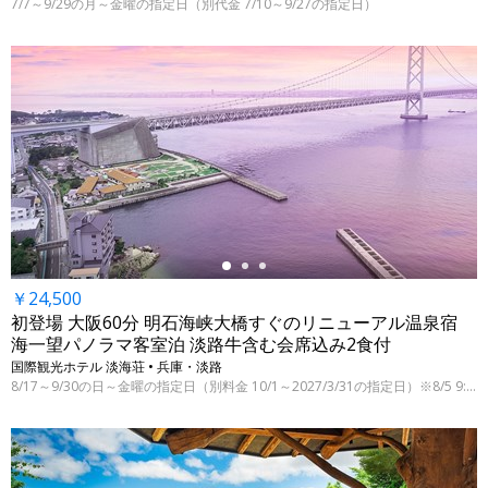
7/7～9/29の月～金曜の指定日（別代金 7/10～9/27の指定日）
←
￥24,500
初登場 大阪60分 明石海峡大橋すぐのリニューアル温泉宿
海一望パノラマ客室泊 淡路牛含む会席込み2食付
国際観光ホテル 淡海荘 • 兵庫・淡路
8/17～9/30の日～金曜の指定日（別料金 10/1～2027/3/31の指定日）※8/5 9:00時点