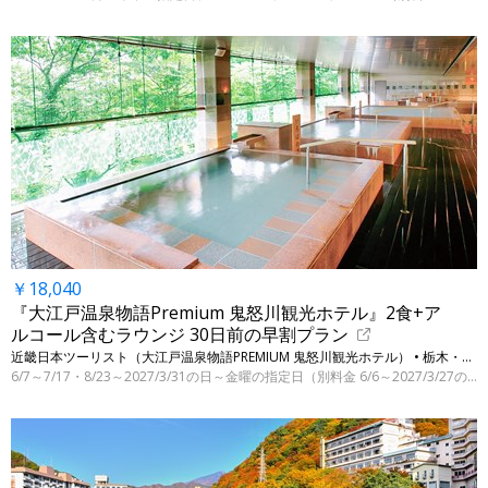
￥18,040
『大江戸温泉物語Premium 鬼怒川観光ホテル』2食+ア
ルコール含むラウンジ 30日前の早割プラン
近畿日本ツーリスト（大江戸温泉物語PREMIUM 鬼怒川観光ホテル） • 栃木・日光（鬼怒川温泉）
6/7～7/17・8/23～2027/3/31の日～金曜の指定日（別料金 6/6～2027/3/27の指定日）