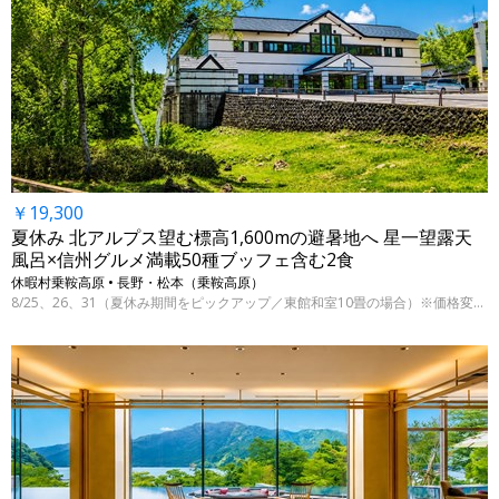
￥19,300
夏休み 北アルプス望む標高1,600mの避暑地へ 星一望露天
風呂×信州グルメ満載50種ブッフェ含む2食
休暇村乗鞍高原 • 長野・松本（乗鞍高原）
8/25、26、31（夏休み期間をピックアップ／東館和室10畳の場合）※価格変動制、表示料金は7/29 9時時点