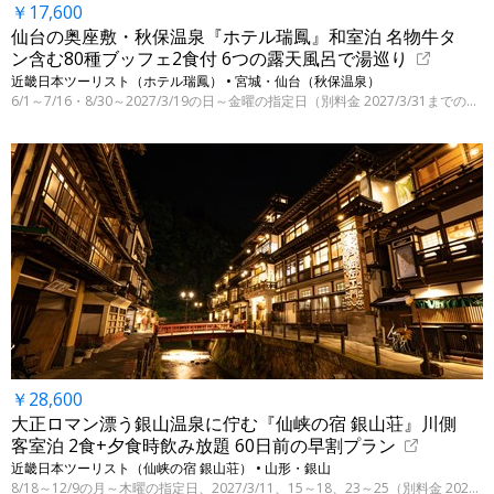
￥17,600
仙台の奥座敷・秋保温泉『ホテル瑞鳳』和室泊 名物牛タ
ン含む80種ブッフェ2食付 6つの露天風呂で湯巡り
近畿日本ツーリスト（ホテル瑞鳳） • 宮城・仙台（秋保温泉）
6/1～7/16・8/30～2027/3/19の日～金曜の指定日（別料金 2027/3/31までの指定日）
￥28,600
大正ロマン漂う銀山温泉に佇む『仙峡の宿 銀山荘』川側
客室泊 2食+夕食時飲み放題 60日前の早割プラン
近畿日本ツーリスト（仙峡の宿 銀山荘） • 山形・銀山
8/18～12/9の月～木曜の指定日、2027/3/11、15～18、23～25（別料金 2027/3/28迄の指定日）