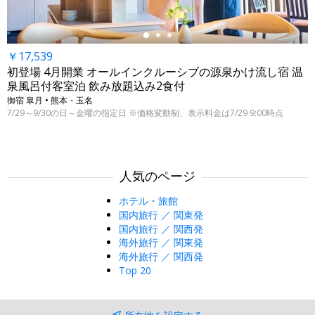
￥17,539
初登場 4月開業 オールインクルーシブの源泉かけ流し宿 温
泉風呂付客室泊 飲み放題込み2食付
御宿 皐月 • 熊本・玉名
7/29～9/30の日～金曜の指定日 ※価格変動制、表示料金は7/29 9:00時点
人気のページ
ホテル・旅館
国内旅行 ／ 関東発
国内旅行 ／ 関西発
海外旅行 ／ 関東発
海外旅行 ／ 関西発
Top 20