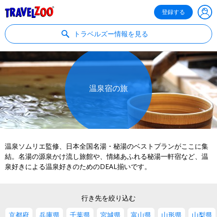
®
Travelzoo
登録する
トラベルズー情報を見る
温泉宿の旅
温泉ソムリエ監修、日本全国名湯・秘湯のベストプランがここに集
結。名湯の源泉かけ流し旅館や、情緒あふれる秘湯一軒宿など、温
泉好きによる温泉好きのためのDEAL揃いです。
行き先を絞り込む
京都府
兵庫県
千葉県
宮城県
富山県
山形県
山梨県