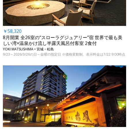
￥58,320
8月開業 全26室の“スローラグジュアリー”宿 世界で最も美
しい湾×温泉かけ流し半露天風呂付客室 2食付
YOKI MATSUSHIMA • 宮城・松島
9/23～2026/3/26の日～金曜の指定日 ※価格変動制、表示料金は7/22 9:00時点