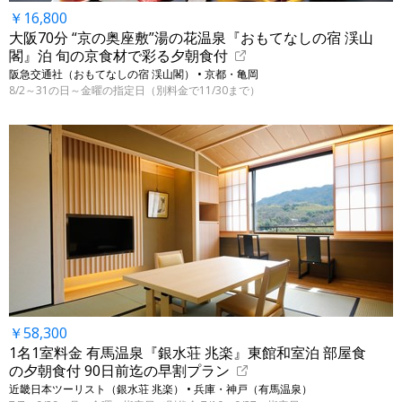
￥16,800
大阪70分 “京の奥座敷”湯の花温泉『おもてなしの宿 渓山
閣』泊 旬の京食材で彩る夕朝食付
阪急交通社（おもてなしの宿 渓山閣） • 京都・亀岡
8/2～31の日～金曜の指定日（別料金で11/30まで）
￥58,300
1名1室料金 有馬温泉『銀水荘 兆楽』東館和室泊 部屋食
の夕朝食付 90日前迄の早割プラン
近畿日本ツーリスト（銀水荘 兆楽） • 兵庫・神戸（有馬温泉）