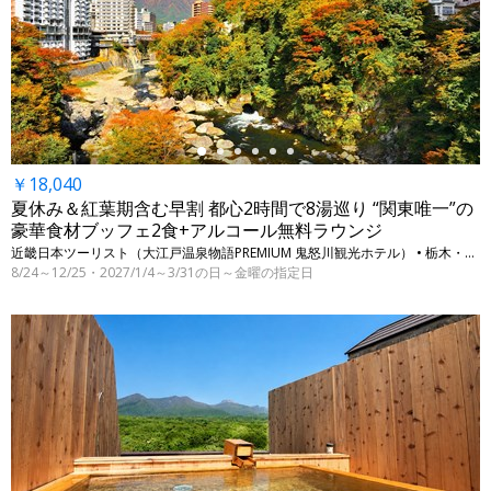
←
￥18,040
夏休み＆紅葉期含む早割 都心2時間で8湯巡り “関東唯一”の
豪華食材ブッフェ2食+アルコール無料ラウンジ
近畿日本ツーリスト（大江戸温泉物語PREMIUM 鬼怒川観光ホテル） • 栃木・日光（鬼怒川温泉）
8/24～12/25・2027/1/4～3/31の日～金曜の指定日