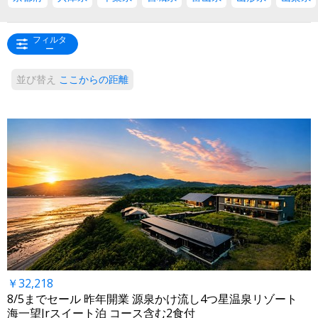
フィルタ
ー
並び替え
ここからの距離
￥32,218
8/5までセール 昨年開業 源泉かけ流し4つ星温泉リゾート
海一望Jrスイート泊 コース含む2食付