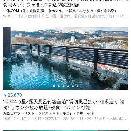
食膳＆ブッフェ含む2食込 2客室同額
一休.COM（猿ヶ京温泉 猿ヶ京ホテル） • 群馬・みなかみ（猿ヶ京温泉）
9/16（「【谷川連峰側】和室10畳」選択時、最安値を確認できた日程）※7/15 9時時点
←
￥25,670
“草津4つ星×露天風呂付客室泊” 貸切風呂ほか3種湯巡り 朝
食+ラウンジ飲み放題+夜食 14時イン可能
近畿日本ツーリスト（ラビスタ草津ヒルズ） • 群馬・草津
10/6、7・11/24～12/17・2027/1/4～28・3/1～11・29～31の月～木曜の指定日