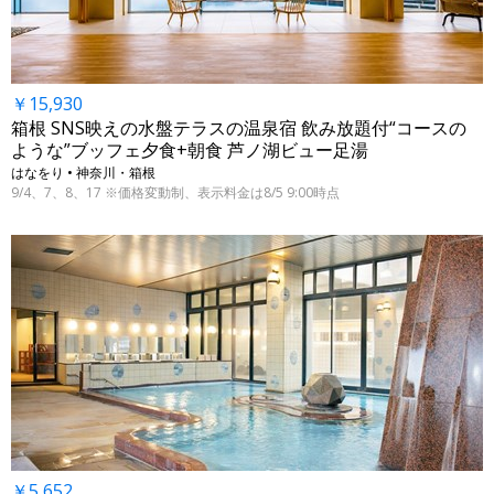
￥15,930
箱根 SNS映えの水盤テラスの温泉宿 飲み放題付“コースの
ような”ブッフェ夕食+朝食 芦ノ湖ビュー足湯
はなをり • 神奈川・箱根
9/4、7、8、17 ※価格変動制、表示料金は8/5 9:00時点
￥5,652