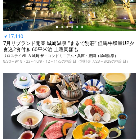
￥17,110
7月リブランド開業 城崎温泉 “まるで別荘” 但馬牛増量UP夕
食込2食付き 60平米泊 土曜同額も
リロステイVILLA 城崎 ザ・コンドミニアム • 兵庫・豊岡（城崎温泉）
8/30～9/18・23～10/9・12～11/5の指定日（別料金 7/23～8/29の指定日）