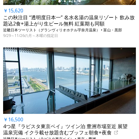
￥15,620
この秋注目 “透明度日本一” 名水名湯の温泉リゾート 飲み放
題込2食+湯上がり生ビール無料 紅葉期も同額
近畿日本ツーリスト（グランヴィリオホテル宇奈月温泉） • 富山・黒部
9/29～11/26の月～木曜の指定日
￥16,500
4つ星『ラビスタ東京ベイ』ツイン泊 豊洲市場至近 展望
温泉完備 イクラ載せ放題含むブッフェ朝食+夜食
近畿日本ツーリスト（ラビスタ東京ベイ） • 東京・豊洲