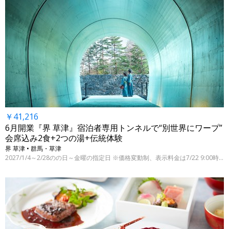
￥41,216
6月開業『界 草津』宿泊者専用トンネルで“別世界にワープ”
会席込み2食+2つの湯+伝統体験
界 草津 • 群馬・草津
2027/1/4～2/28のの日～金曜の指定日 ※価格変動制、表示料金は7/22 9:00時点