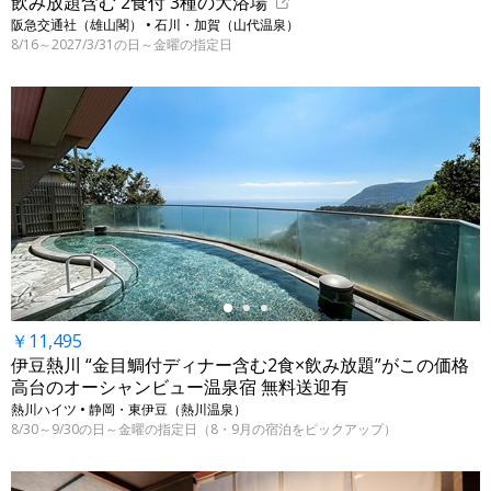
飲み放題含む 2食付 3種の大浴場
阪急交通社（雄山閣） • 石川・加賀（山代温泉）
8/16～2027/3/31の日～金曜の指定日
←
￥11,495
伊豆熱川 “金目鯛付ディナー含む2食×飲み放題”がこの価格
高台のオーシャンビュー温泉宿 無料送迎有
熱川ハイツ • 静岡・東伊豆（熱川温泉）
8/30～9/30の日～金曜の指定日（8・9月の宿泊をピックアップ）