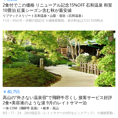
2食付でこの価格 リニューアル記念15%OFF 石和温泉 和室
10畳泊 紅葉シーズン含む秋が最安値
リブマックスリゾート石和温泉 • 山梨・笛吹（石和温泉）
11/2～30の月～木曜の指定日 ※価格変動制、表示料金は7/22 9:00時点
￥40,755
高山の“外さない温泉宿”で飛騨牛尽くし 接客サービス好評
2食×美容液のような湯 9月のレイトサマー泊
一休.COM（飛騨亭 花扇） • 岐阜・高山
9/2～17・24、28の指定日（レイトサマーの9月をピックアップ） ※価格変動制、表示料金は7/22 9:00時点