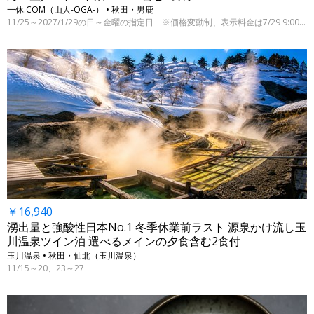
一休.COM（山人-OGA-） • 秋田・男鹿
11/25～2027/1/29の日～金曜の指定日 ※価格変動制、表示料金は7/29 9:00時点
￥16,940
湧出量と強酸性日本No.1 冬季休業前ラスト 源泉かけ流し玉
川温泉ツイン泊 選べるメインの夕食含む2食付
玉川温泉 • 秋田・仙北（玉川温泉）
11/15～20、23～27