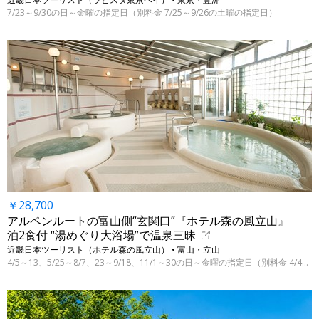
7/23～9/30の日～金曜の指定日（別料金 7/25～9/26の土曜の指定日）
￥28,700
アルペンルートの富山側“玄関口”『ホテル森の風立山』
泊2食付 “湯めぐり大浴場”で温泉三昧
近畿日本ツーリスト（ホテル森の風立山） • 富山・立山
4/5～13、5/25～8/7、23～9/18、11/1～30の日～金曜の指定日（別料金 4/4～11/28）