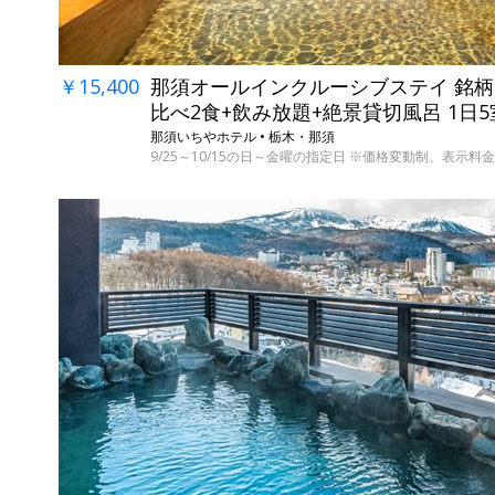
￥15,400
那須オールインクルーシブステイ 銘
比べ2食+飲み放題+絶景貸切風呂 1日
那須いちやホテル • 栃木・那須
9/25～10/15の日～金曜の指定日 ※価格変動制、表示料金は8
←