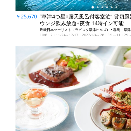
￥25,670
“草津4つ星×露天風呂付客室泊” 貸切風
ウンジ飲み放題+夜食 14時イン可能
近畿日本ツーリスト（ラビスタ草津ヒルズ） • 群馬・草津
10/6、7・11/24～12/17・2027/1/4～28・3/1～11