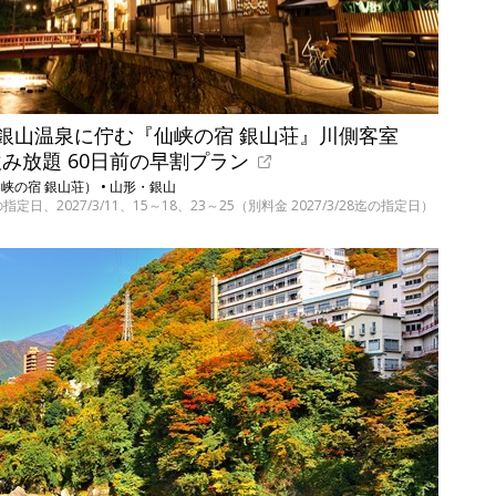
銀山温泉に佇む『仙峡の宿 銀山荘』川側客室
飲み放題 60日前の早割プラン
の宿 銀山荘） • 山形・銀山
指定日、2027/3/11、15～18、23～25（別料金 2027/3/28迄の指定日）