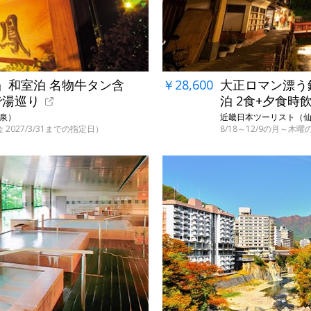
』和室泊 名物牛タン含
￥28,600
大正ロマン漂う
で湯巡り
泊 2食+夕食時
温泉）
近畿日本ツーリスト（仙峡
金 2027/3/31までの指定日）
8/18～12/9の月～木曜の
←