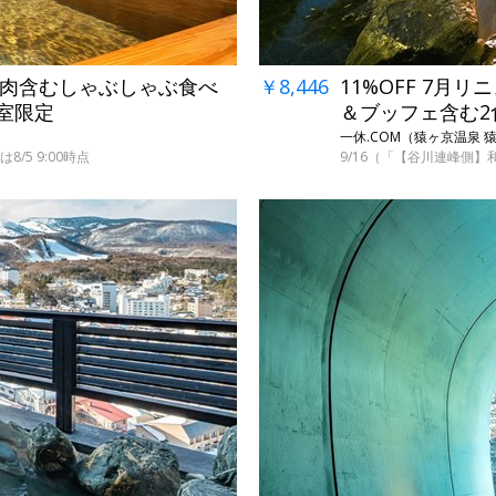
柄肉含むしゃぶしゃぶ食べ
￥8,446
11%OFF 7
5室限定
＆ブッフェ含む2
一休.COM（猿ヶ京温泉 
/5 9:00時点
9/16（「【谷川連峰側】
→