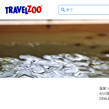
What
®
Travelzoo
type
of
deals?
温泉
かけ
DEA