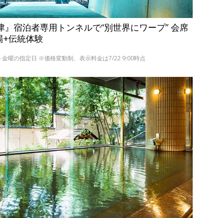
津』宿泊者専用トンネルで“別世界にワープ” 会席
湯+伝統体験
の日～金曜の指定日 ※価格変動制、表示料金は7/22 9:00時点