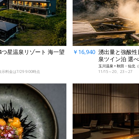
し4つ星温泉リゾート 海一望
￥16,940
湧出量と強酸性日
泉ツイン泊 選
玉川温泉 • 秋田・仙北
料金は7/29 9:00時点
11/15～20、23～27