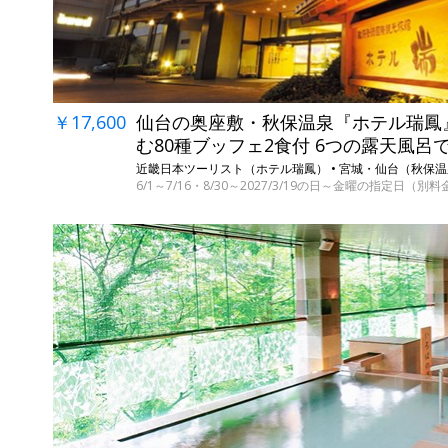
￥17,600
仙台の奥座敷・秋保温泉『ホテル瑞鳳
む80種ブッフェ2食付 6つの露天風呂
近畿日本ツーリスト（ホテル瑞鳳） • 宮城・仙台（秋保
6/1～7/16・8/30～2027/3/19の日～金曜の指定日（別料