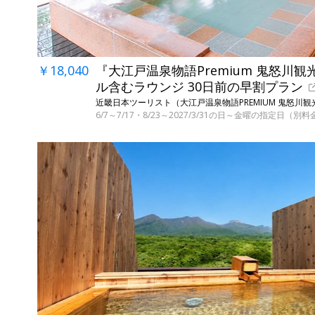
￥18,040
『大江戸温泉物語Premium 鬼怒川観
ル含むラウンジ 30日前の早割プラン
近畿日本ツーリスト（大江戸温泉物語PREMIUM 鬼怒川観
6/7～7/17・8/23～2027/3/31の日～金曜の指定日（別料金