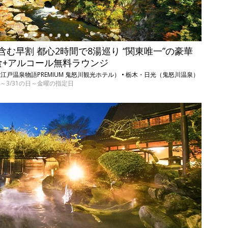
む早割 都心2時間で8湯巡り “関東唯一”の豪華
食+アルコール無料ラウンジ
戸温泉物語PREMIUM 鬼怒川観光ホテル） • 栃木・日光（鬼怒川温泉）
/1/4～3/31の日～金曜の指定日