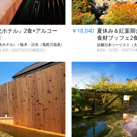
光ホテル』2食+アルコー
￥18,040
夏休み＆紅葉期含
食材ブッフェ2
光ホテル） • 栃木・日光（鬼怒川温泉）
近畿日本ツーリスト（大江
 6/6～2027/3/27の指定日）
8/24～12/25・2027