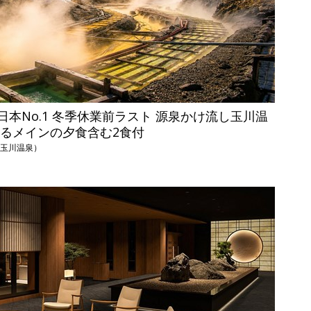
本No.1 冬季休業前ラスト 源泉かけ流し玉川温
べるメインの夕食含む2食付
（玉川温泉）