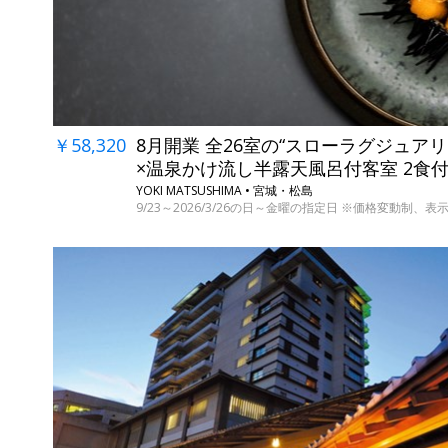
￥58,320
8月開業 全26室の“スローラグジュア
×温泉かけ流し半露天風呂付客室 2食
YOKI MATSUSHIMA • 宮城・松島
9/23～2026/3/26の日～金曜の指定日 ※価格変動制、表示料