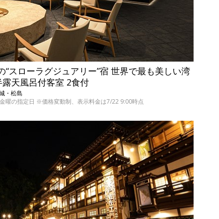
室の“スローラグジュアリー”宿 世界で最も美しい湾
半露天風呂付客室 2食付
 宮城・松島
の日～金曜の指定日 ※価格変動制、表示料金は7/22 9:00時点