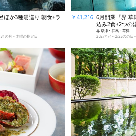
￥41,216
6月開業『界 草
呂ほか3種湯巡り 朝食+ラ
込み2食+2つの
界 草津 • 群馬・草津
2027/1/4～2/28の
・29～31の月～木曜の指定日
←