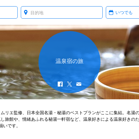
Where?
When?
温泉宿の旅
ソムリエ監修、日本全国名湯・秘湯のベストプランがここに集結。名湯
流し旅館や、情緒あふれる秘湯一軒宿など、温泉好きによる温泉好きの
L揃いです。