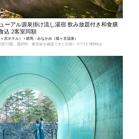
月リニューアル源泉掛け流し湯宿 飲み放題付き和食膳
食込 2客室同額
猿ヶ京ホテル） • 群馬・みなかみ（猿ヶ京温泉）
和室10畳」選択時、最安値を確認できた日程）※7/15 9時時点