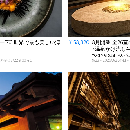
リー”宿 世界で最も美しい湾
￥58,320
8月開業 全26
付
×温泉かけ流し
YOKI MATSUSHIMA •
金は7/22 9:00時点
9/23～2026/3/26