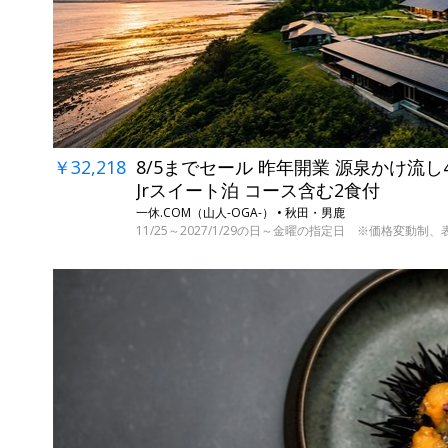
￥32,218
8/5までセール 昨年開業 源泉かけ流
Jrスイート泊 コース含む2食付
一休.COM（山人-OGA-） • 秋田・男鹿
11/25～2027/1/29の日～金曜の指定日 ※価格変動制、表示