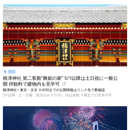
￥300
根津神社 第二客殿“舞姫の家” 5/1以降は土日祝に一般公
開 拝観料で建物内を見学可
根津神社 • 東京・文京 ※4/30までの公開情報はリンク先で要確認
5/1以降：土・日曜、祝日のみ ※5/25、26は休館 ※裸足での見学不可