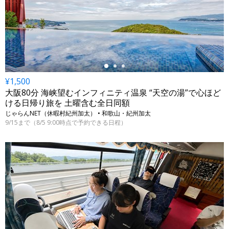
←
¥1,500
大阪80分 海峡望むインフィニティ温泉 “天空の湯”で心ほど
ける日帰り旅を 土曜含む全日同額
じゃらんNET（休暇村紀州加太） • 和歌山・紀州加太
9/15まで（8/5 9:00時点で予約できる日程）