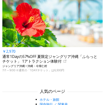
￥2,970
通常1Dayの57%OFF 夏限定ジャングリア沖縄「ふらっと
チケット」 1アトラクション体験付
ジャングリア沖縄 • 沖縄・今帰仁村
7/1～9/30 ※通常の「1DAYチケット」は6,930円
人気のページ
ホテル・旅館
国内旅行 ／ 関東発