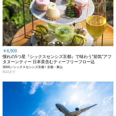
←
￥6,900
憧れの5つ星『シックスセンシズ京都』で味わう“節気”アフ
タヌーンティー 日本茶含むティーフリーフロー込
SEKKI／シックスセンシズ京都 • 京都・東山
8/22まで