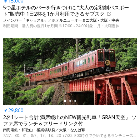
￥15,000
5つ星ホテルのバーを行きつけに “大人の定額制パスポー
ト”販売中 1日2杯を1か月利用できるサブスク
メインバー「キャッスル」／ホテルニューオータニ大阪 • 大阪・中央
利用期間：購入費の翌月1か月間 ※17:00～24:00対象、月・火曜定休
←
￥29,860
2名1シート合計 満席続出のNEW観光列車「GRAN天空」 ソ
ファ席でランチ＆フリードリンク付
南海電鉄 • 和歌山・極楽橋駅発／大阪・なんば駅
7/27、30、31、8/7、17、18、20（7/22 9:00時点で予約できるランチコース／極楽橋発／グランシート）