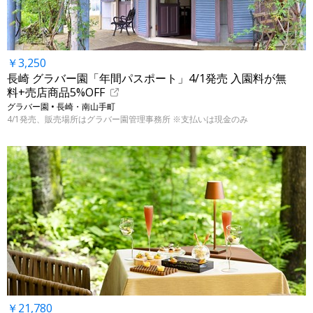
￥3,250
長崎 グラバー園「年間パスポート」4/1発売 入園料が無
料+売店商品5%OFF
グラバー園 • 長崎・南山手町
4/1発売、販売場所はグラバー園管理事務所 ※支払いは現金のみ
￥21,780