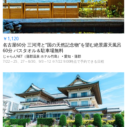
￥1,120
名古屋60分 三河湾と“国の天然記念物”を望む絶景露天風呂
60分 バスタオル＆駐車場無料
じゃらんNET（蒲郡温泉 ホテル竹島） • 愛知・蒲郡
7/22～25、27～8/30、9/3～12 ※7/22 9:00時点で予約できる日程