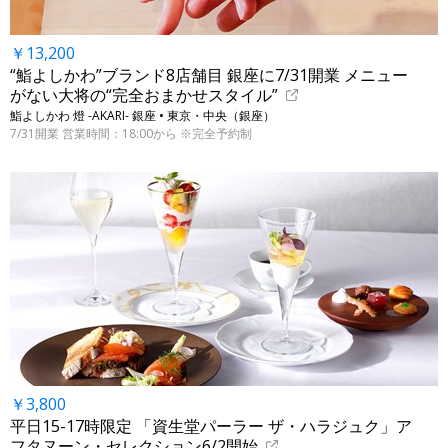
￥13,200
“鮨よしかわ”ブランド8店舗目 銀座に7/31開業 メニュー
がない大将の“完全おまかせスタイル”
鮨よしかわ 燈 -AKARI- 銀座 • 東京・中央（銀座）
7/31開業 営業時間：18:00から ※完全予約制
￥3,800
平日15-17時限定 「資生堂パーラー ザ・ハラジュク」ア
フタヌーン・セレクション6/2開始