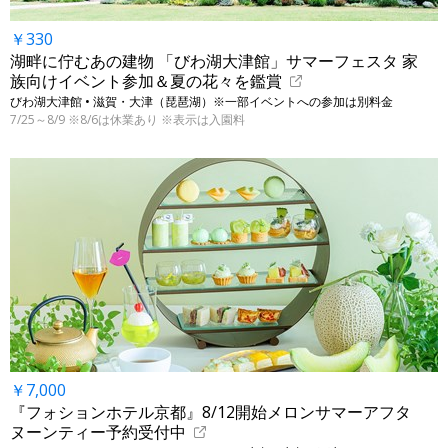
￥330
湖畔に佇むあの建物 「びわ湖大津館」サマーフェスタ 家
族向けイベント参加＆夏の花々を鑑賞
びわ湖大津館 • 滋賀・大津（琵琶湖）※一部イベントへの参加は別料金
7/25～8/9 ※8/6は休業あり ※表示は入園料
￥7,000
『フォションホテル京都』8/12開始メロンサマーアフタ
ヌーンティー予約受付中