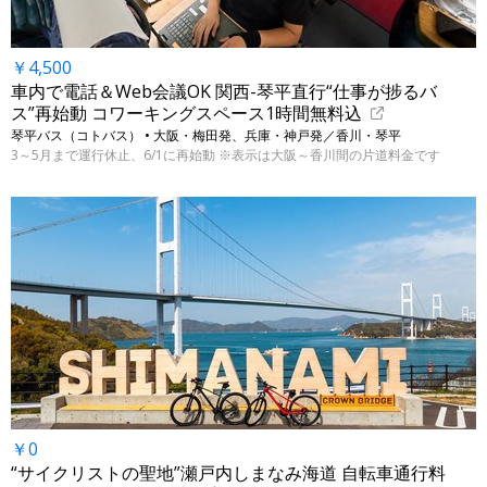
￥4,500
車内で電話＆Web会議OK 関西-琴平直行“仕事が捗るバ
ス”再始動 コワーキングスペース1時間無料込
琴平バス（コトバス） • 大阪・梅田発、兵庫・神戸発／香川・琴平
3～5月まで運行休止、6/1に再始動 ※表示は大阪～香川間の片道料金です
￥0
“サイクリストの聖地”瀬戸内しまなみ海道 自転車通行料