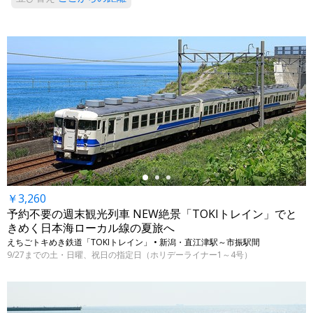
←
￥3,260
予約不要の週末観光列車 NEW絶景「TOKIトレイン」でと
きめく日本海ローカル線の夏旅へ
えちごトキめき鉄道「TOKIトレイン」 • 新潟・直江津駅～市振駅間
9/27までの土・日曜、祝日の指定日（ホリデーライナー1～4号）