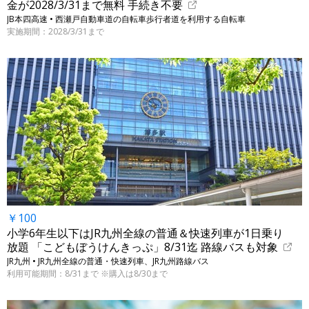
金が2028/3/31まで無料 手続き不要
JB本四高速 • 西瀬戸自動車道の自転車歩行者道を利用する自転車
実施期間：2028/3/31まで
￥100
小学6年生以下はJR九州全線の普通＆快速列車が1日乗り
放題 「こどもぼうけんきっぷ」8/31迄 路線バスも対象
JR九州 • JR九州全線の普通・快速列車、JR九州路線バス
利用可能期間：8/31まで ※購入は8/30まで