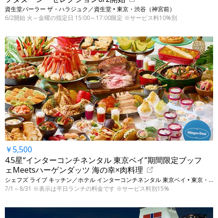
資生堂パーラー ザ・ハラジュク／資生堂 • 東京・渋谷（神宮前）
6/2開始 火～金曜の指定日 15:00～17:00限定 ※サービス料10%別
￥5,500
4.5星“インターコンチネンタル 東京ベイ”期間限定ブッフ
ェMeetsハーゲンダッツ 海の幸×肉料理
シェフズ ライブ キッチン／ホテル インターコンチネンタル 東京ベイ • 東京・港
7/1～8/31 ※表示は平日ランチの料金です ※サービス料別15%