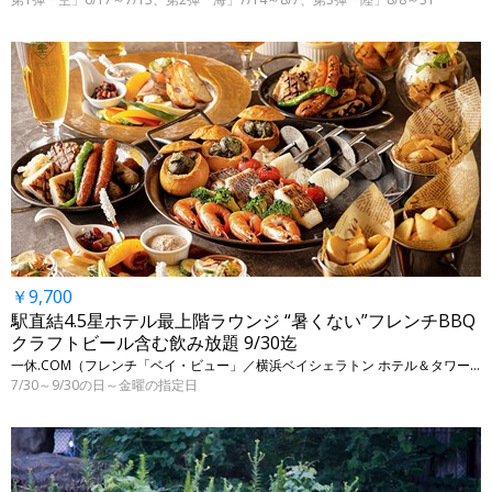
￥9,700
駅直結4.5星ホテル最上階ラウンジ “暑くない”フレンチBBQ
クラフトビール含む飲み放題 9/30迄
一休.COM（フレンチ「ベイ・ビュー」／横浜ベイシェラトン ホテル＆タワーズ） • 神奈川・横浜
7/30～9/30の日～金曜の指定日