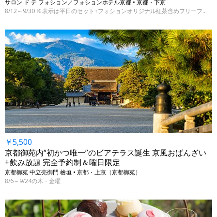
サロン ド テ フォション／フォションホテル京都 • 京都・下京
8/12～9/30 ※表示は平日のセット+フォションオリジナル紅茶含めフリーフロー付きの料金
￥5,500
京都御苑内“初かつ唯一”のビアテラス誕生 京風おばんざい
+飲み放題 完全予約制＆曜日限定
京都御苑 中立売御門 檜垣 • 京都・上京（京都御苑）
8/6～9/24の木・金曜