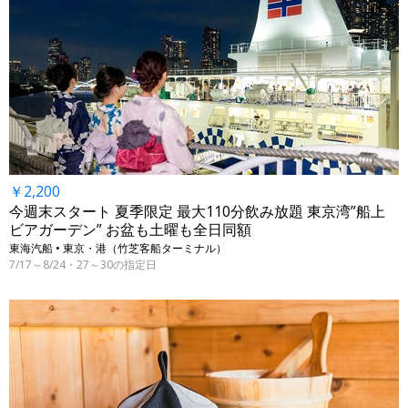
￥2,200
今週末スタート 夏季限定 最大110分飲み放題 東京湾”船上
ビアガーデン” お盆も土曜も全日同額
東海汽船 • 東京・港（竹芝客船ターミナル）
7/17～8/24・27～30の指定日