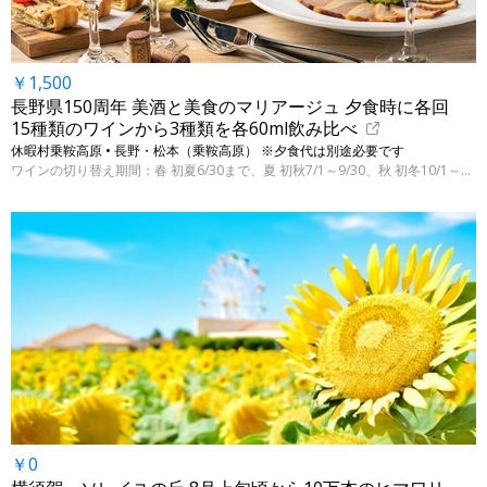
￥1,500
長野県150周年 美酒と美食のマリアージュ 夕食時に各回
15種類のワインから3種類を各60ml飲み比べ
休暇村乗鞍高原 • 長野・松本（乗鞍高原） ※夕食代は別途必要です
ワインの切り替え期間：春 初夏6/30まで、夏 初秋7/1～9/30、秋 初冬10/1～12/18
￥0