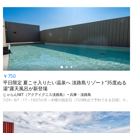
←
￥750
平日限定 夏こそ入りたい温泉へ 淡路島リゾート“35度ぬる
湯”露天風呂が新登場
じゃらんNET（アクアイグニス淡路島） • 兵庫・淡路島
7/29～8/7・17～10/27の月～木曜の指定日（7/29時点で予約できる日程）※ぬる湯は夏期限定