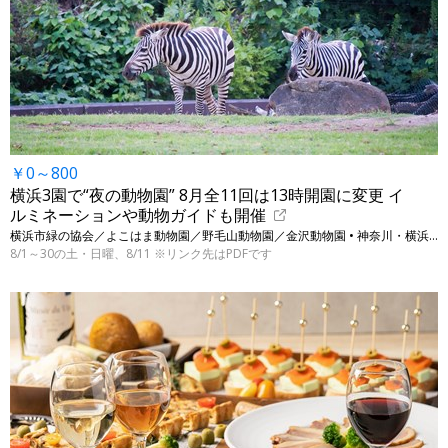
￥0～800
横浜3園で“夜の動物園” 8月全11回は13時開園に変更 イ
ルミネーションや動物ガイドも開催
横浜市緑の協会／よこはま動物園／野毛山動物園／金沢動物園 • 神奈川・横浜の対象動物園 ※表示は大人の入園料です
8/1～30の土・日曜、8/11 ※リンク先はPDFです