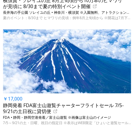
横須賀・ソレイユの丘 8月上旬頃から10万本のヒマワリ
が見頃に 8/30まで夏の特別イベント開催
長井海の手公園 ソレイユの丘 • 神奈川・横須賀 ※入園無料、アトラクションや飲食は別料金
夏のイベント：8/30まで ヒマワリの見頃：例年8月上旬頃から ※開花は7月下旬から
￥17,000
静岡発着 FDA富士山遊覧チャーターフライトセール 7/5-
9/21の土日祝に貸切便
FDA • 静岡・静岡空港発着／富士山遊覧 ※画像は富士山のイメージ
7/5～9/21の土・日曜、祝日の指定日 ※表示はWEB限定「ひょいと遊覧セール」運賃