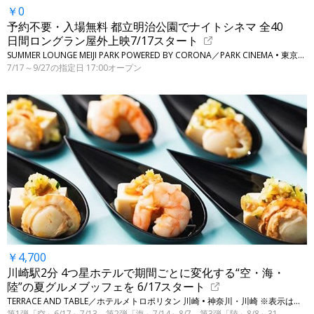
￥0
予約不要・入場無料 都立明治公園でナイトシネマ 全40
日間ロングラン屋外上映7/17スタート
SUMMER LOUNGE MEIJI PARK POWERED BY CORONA／PARK CINEMA • 東京・新宿、渋谷（明治神宮外苑に隣接）
7/17～9/27の指定日 17:00オープン
￥4,700
川崎駅2分 4つ星ホテルで期間ごとに変化する“空・海・
陸”の夏グルメブッフェを 6/17スタート
TERRACE AND TABLE／ホテルメトロポリタン 川崎 • 神奈川・川崎 ※表示は平日ランチ料金です
第1弾「空」6/17～7/13、第2弾「海」7/14～8/7、第3弾「陸」8/8～31