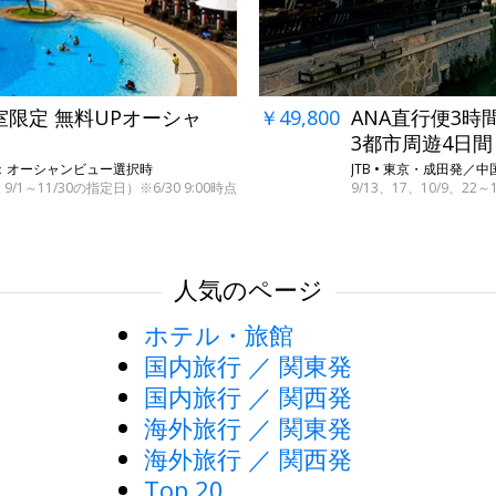
室限定 無料UPオーシャ
￥49,800
ANA直行便3時
3都市周遊4日間
P：オーシャンビュー選択時
JTB • 東京・成田発
1～11/30の指定日）※6/30 9:00時点
9/13、17、10/9、
人気のページ
ホテル・旅館
国内旅行 ／ 関東発
国内旅行 ／ 関西発
海外旅行 ／ 関東発
海外旅行 ／ 関西発
Top 20