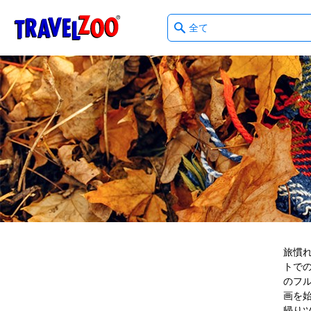
What
®
Travelzoo
type
of
deals?
旅慣
トで
のフ
画を始
帰り