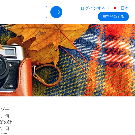
ログインする
日本
SEARCH DEALS
無料
登録する
リゾー
ー、旬
”の計
す。日
にて、