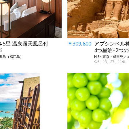
4.5星 温泉露天風呂付
￥309,800
アブシンベル
4つ星泊+2つ
、五島（福江島）
HIS • 東京・成田
9/6、13、27、11/