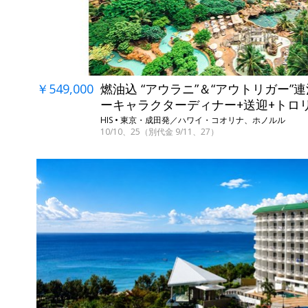
￥549,000
燃油込 “アウラニ”＆“アウトリガー”
ーキャラクターディナー+送迎+トロ
HIS • 東京・成田発／ハワイ・コオリナ、ホノルル
10/10、25（別代金 9/11、27）