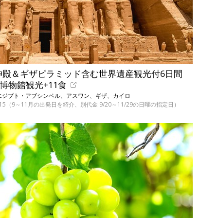
神殿＆ギザピラミッド含む世界遺産観光付6日間
の博物館観光+11食
発／エジプト・アブシンベル、アスワン、ギザ、カイロ
8、15（9～11月の出発日を紹介、別代金 9/20～11/29の日曜の指定日）