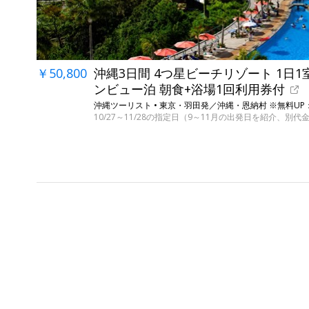
￥50,800
沖縄3日間 4つ星ビーチリゾート 1日1
ンビュー泊 朝食+浴場1回利用券付
沖縄ツーリスト • 東京・羽田発／沖縄・恩納村 ※無料U
10/27～11/28の指定日（9～11月の出発日を紹介、別代金 9/