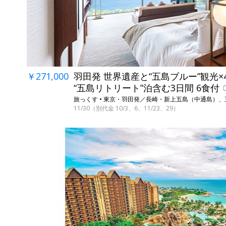
￥271,000
羽田発 世界遺産と“五島ブルー”観光×
“五島リトリート”泊含む3日間 6食付
旅っくす • 東京・羽田発／長崎・新上五島（中通島）
11/30（別代金 10/3、6、11/23、29）