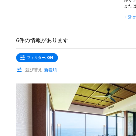
また
+ Sho
6件の情報があります
フィルター
:
ON
並び替え
新着順