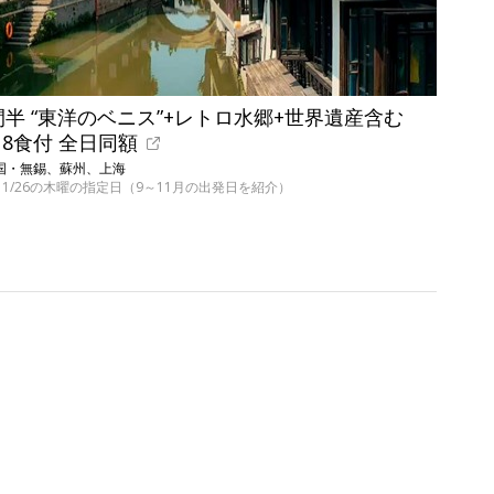
間半 “東洋のベニス”+レトロ水郷+世界遺産含む
 8食付 全日同額
／中国・無錫、蘇州、上海
22～11/26の木曜の指定日（9～11月の出発日を紹介）