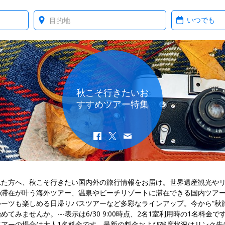
Where?
When?
秋こそ行きたいお
すすめツアー特集
れた方へ、秋こそ行きたい国内外の旅行情報をお届け。世界遺産観光や
の滞在が叶う海外ツアー、温泉やビーチリゾートに滞在できる国内ツア
ルーツも楽しめる日帰りバスツアーなど多彩なラインアップ。今から“秋旅
めてみませんか。---表示は6/30 9:00時点、2名1室利用時の1名料金で
ツアーの場合は大人1名料金です。最新の料金および残席状況はリンク先