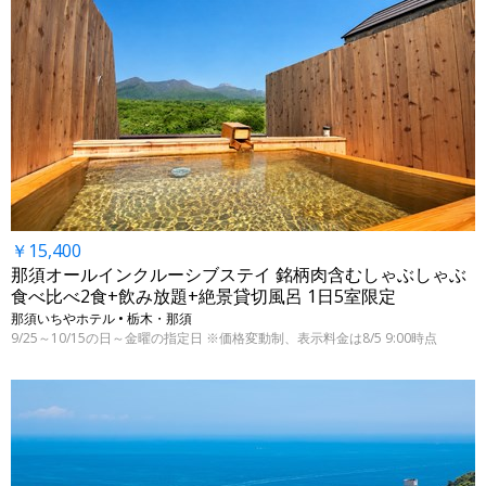
￥15,400
那須オールインクルーシブステイ 銘柄肉含むしゃぶしゃぶ
食べ比べ2食+飲み放題+絶景貸切風呂 1日5室限定
那須いちやホテル • 栃木・那須
9/25～10/15の日～金曜の指定日 ※価格変動制、表示料金は8/5 9:00時点