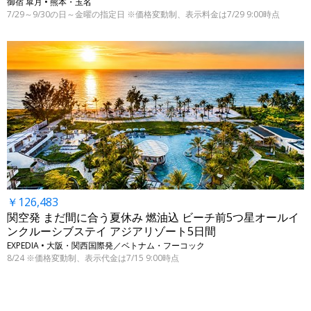
御宿 皐月 • 熊本・玉名
7/29～9/30の日～金曜の指定日 ※価格変動制、表示料金は7/29 9:00時点
￥126,483
関空発 まだ間に合う夏休み 燃油込 ビーチ前5つ星オールイ
ンクルーシブステイ アジアリゾート5日間
EXPEDIA • 大阪・関西国際発／ベトナム・フーコック
8/24 ※価格変動制、表示代金は7/15 9:00時点