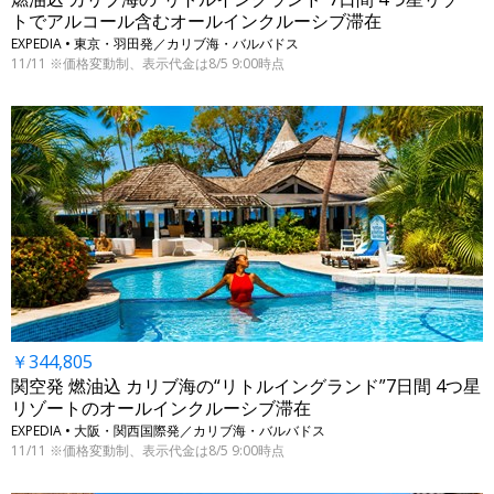
トでアルコール含むオールインクルーシブ滞在
EXPEDIA • 東京・羽田発／カリブ海・バルバドス
11/11 ※価格変動制、表示代金は8/5 9:00時点
￥344,805
関空発 燃油込 カリブ海の“リトルイングランド”7日間 4つ星
リゾートのオールインクルーシブ滞在
EXPEDIA • 大阪・関西国際発／カリブ海・バルバドス
11/11 ※価格変動制、表示代金は8/5 9:00時点