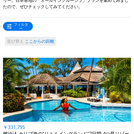
リー。日本各地の「オールインクルーシブ」プランを集めてみまし
たので、ぜひチェックしてみてください。
フィルタ
ー
並び替え
ここからの距離
￥331,795
燃油込 カリブ海の“リトルイングランド”7日間 4つ星リゾー