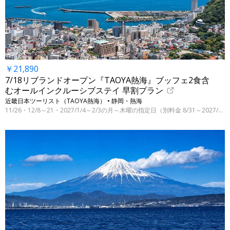
￥21,890
7/18リブランドオープン『TAOYA熱海』ブッフェ2食含
むオールインクルーシブステイ 早割プラン
近畿日本ツーリスト（TAOYA熱海） • 静岡・熱海
11/26・12/8～21・2027/1/4～2/3の月～木曜の指定日（別料金 8/31～2027/3/31の指定日）