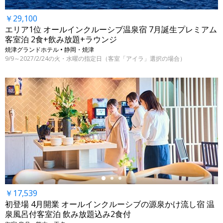
￥29,100
エリア1位 オールインクルーシブ温泉宿 7月誕生プレミアム
客室泊 2食+飲み放題+ラウンジ
焼津グランドホテル • 静岡・焼津
9/9～2027/2/24の火・水曜の指定日（客室「アイラ」選択の場合）
←
￥17,539
初登場 4月開業 オールインクルーシブの源泉かけ流し宿 温
泉風呂付客室泊 飲み放題込み2食付