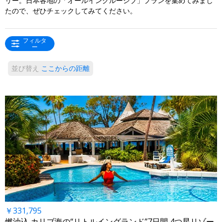
リー。日本各地の「オールインクルーシブ」プランを集めてみまし
たので、ぜひチェックしてみてください。
フィルタ
ー
並び替え
ここからの距離
￥331,795
燃油込 カリブ海の“リトルイングランド”7日間 4つ星リゾー