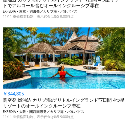
トでアルコール含むオールインクルーシブ滞在
EXPEDIA • 東京・羽田発／カリブ海・バルバドス
11/11 ※価格変動制、表示代金は8/5 9:00時点
￥344,805
関空発 燃油込 カリブ海の“リトルイングランド”7日間 4つ星
リゾートのオールインクルーシブ滞在
EXPEDIA • 大阪・関西国際発／カリブ海・バルバドス
11/11 ※価格変動制、表示代金は8/5 9:00時点