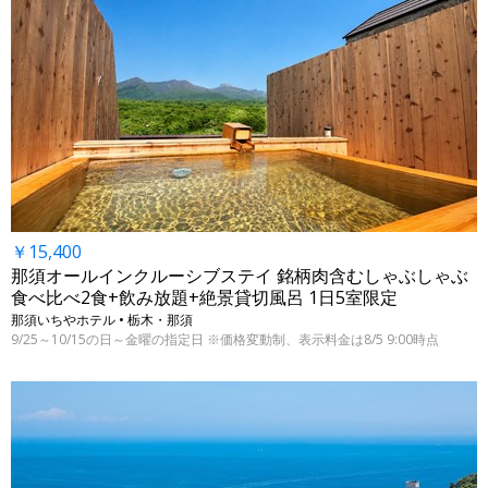
￥15,400
那須オールインクルーシブステイ 銘柄肉含むしゃぶしゃぶ
食べ比べ2食+飲み放題+絶景貸切風呂 1日5室限定
那須いちやホテル • 栃木・那須
9/25～10/15の日～金曜の指定日 ※価格変動制、表示料金は8/5 9:00時点