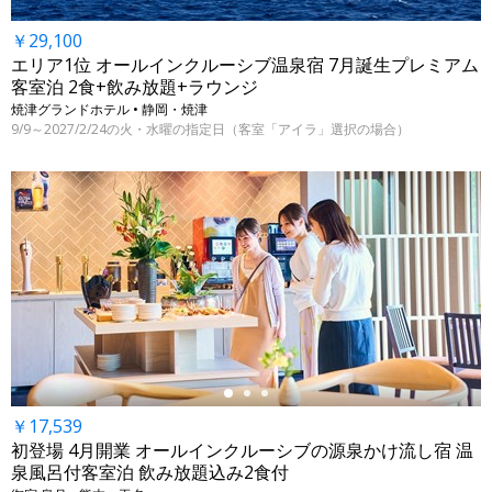
￥29,100
エリア1位 オールインクルーシブ温泉宿 7月誕生プレミアム
客室泊 2食+飲み放題+ラウンジ
焼津グランドホテル • 静岡・焼津
9/9～2027/2/24の火・水曜の指定日（客室「アイラ」選択の場合）
←
￥17,539
初登場 4月開業 オールインクルーシブの源泉かけ流し宿 温
泉風呂付客室泊 飲み放題込み2食付