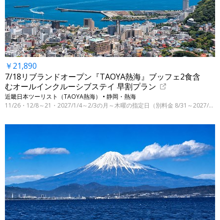
￥21,890
7/18リブランドオープン『TAOYA熱海』ブッフェ2食含
むオールインクルーシブステイ 早割プラン
近畿日本ツーリスト（TAOYA熱海） • 静岡・熱海
11/26・12/8～21・2027/1/4～2/3の月～木曜の指定日（別料金 8/31～2027/3/31の指定日）