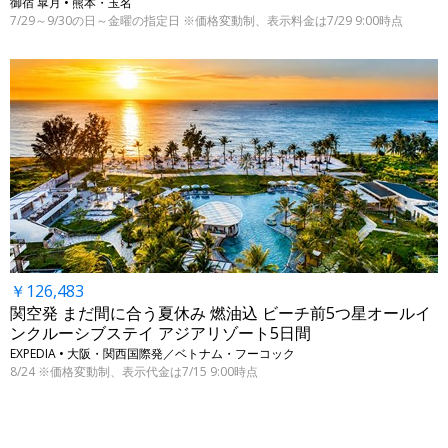
御宿 皐月 • 熊本・玉名
7/29～9/30の日～金曜の指定日 ※価格変動制、表示料金は7/29 9:00時点
￥126,483
関空発 まだ間に合う夏休み 燃油込 ビーチ前5つ星オールイ
ンクルーシブステイ アジアリゾート5日間
EXPEDIA • 大阪・関西国際発／ベトナム・フーコック
8/24 ※価格変動制、表示代金は7/15 9:00時点