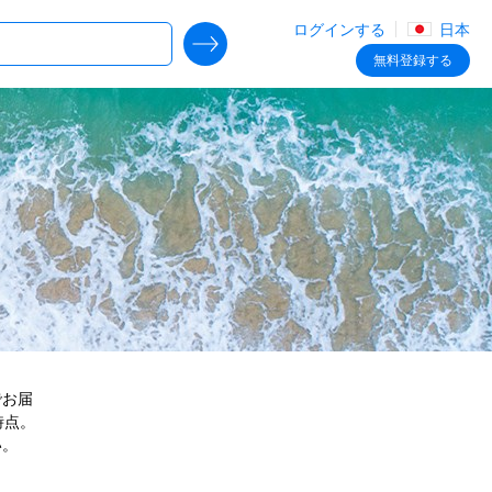
ログインする
日本
SEARCH DEALS
無料
登録する
でお届
時点。
い。