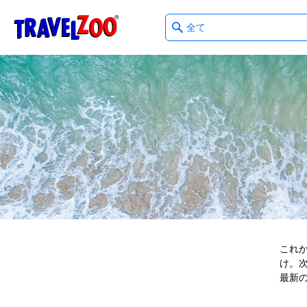
What
®
Travelzoo
type
of
deals?
これ
け。次
最新