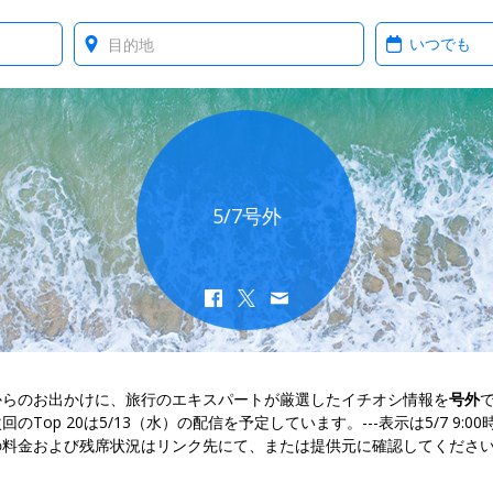
Where?
When?
5/7号外
からのお出かけに、旅行のエキスパートが厳選したイチオシ情報を
号外
回のTop 20は5/13（水）の配信を予定しています。---表示は5/7 9:00
の料金および残席状況はリンク先にて、または提供元に確認してくださ