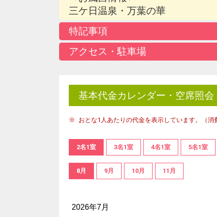
三ケ日温泉・万葉の華
特記事項
アクセス・駐車場
基本代金カレンダー・空席照会
おとな1人あたりの代金を表示しています。（消
2名1室
3名1室
4名1室
5名1室
8月
9月
10月
11月
2026年7月