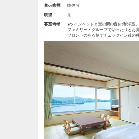
禁or喫煙
喫煙可
眺望
湖
客室備考
■ツインベッドと畳の間(8畳)の和洋室
ファミリー・グループでゆったりとお
フロントのある棟でチェックイン後の