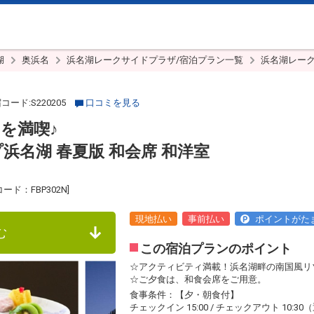
湖
奥浜名
浜名湖レークサイドプラザ/宿泊プラン一覧
浜名湖レーク
ード:S220205
口コミを見る
を満喫♪
名湖 春夏版 和会席 和洋室
：FBP302N]
現地払い
事前払い
ポイントがた
む
この宿泊プランのポイント
☆アクティビティ満載！浜名湖畔の南国風リ
☆ご夕食は、和食会席をご用意。
食事条件：【夕・朝食付】
チェックイン 15:00 / チェックアウト 10:30