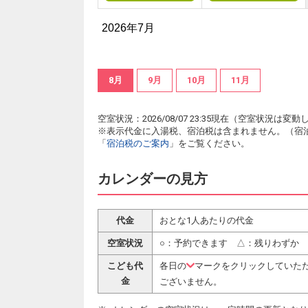
2026年7月
8月
9月
10月
11月
空室状況：2026/08/07 23:35現在（空室状況
※表示代金に入湯税、宿泊税は含まれません。（宿
「
宿泊税のご案内
」をご覧ください。
カレンダーの見方
代金
おとな1人あたりの代金
空室状況
○：予約できます △：残りわずか
こども代
各日の
マークをクリックしていた
金
ございません。