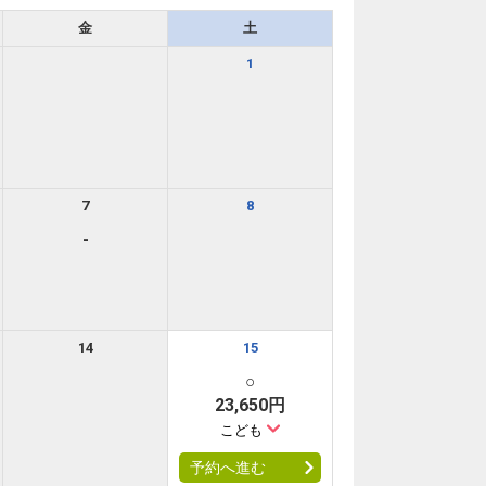
金
土
1
7
8
-
14
15
○
23,650円
こども
予約へ進む