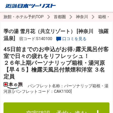
旅館・ホテル予約TOP
首都圏
神奈川
箱根・
季の湯 雪月花（共立リゾート） [神奈川 強羅
温泉]
宿コード:S140100
口コミを見る
45日前までのお申込がお得♪露天風呂付客
室で日々の疲れをリフレッシュ！
２６年上期パーソナリップ箱根・湯河原
【早４５】檜露天風呂付禁煙和洋室 ３名
定員
パンフレット名称：パーソナリップ箱根・湯
河原 [パンフレットコード：CAK1100]