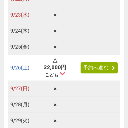
×
9/
23
(水)
×
9/
24
(木)
×
9/
25
(金)
△
32,000円
9/
26
(土)
予約へ進む
こども
×
9/
27
(日)
×
9/
28
(月)
×
9/
29
(火)