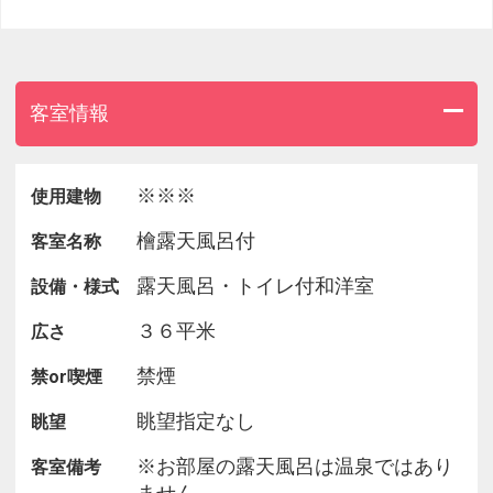
客室情報
※※※
使用建物
檜露天風呂付
客室名称
露天風呂・トイレ付和洋室
設備・様式
３６平米
広さ
禁煙
禁or喫煙
眺望指定なし
眺望
※お部屋の露天風呂は温泉ではあり
客室備考
ません。