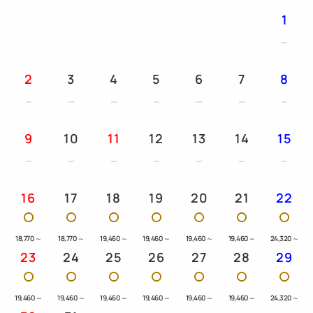
いただきます。
1
◇その他◇
・未就学のお子様は、部屋定員を上限として添い寝で
2
3
4
5
6
7
8
ご予約を承ります。
・未就学のお子様でも、ベッドをおひとりで1台ご利
用の場合は、大人料金を頂戴しております。大人の人
9
10
11
12
13
14
15
16
17
18
19
20
21
22
18,770
～
18,770
～
19,460
～
19,460
～
19,460
～
19,460
～
24,320
～
23
24
25
26
27
28
29
19,460
～
19,460
～
19,460
～
19,460
～
19,460
～
19,460
～
24,320
～