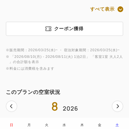
こだわりの家具と暖炉が織りなす上質な空間。特別な
すべて表示
滞在をお楽しみください。
◇エグゼクティブバーラウンジ◇
クーポン獲得
営業時間：16:00～21:30
アルコール（スパークリング、赤白ワイン、ビール
※販売期間：2026/03/25(水)~ ・ 宿泊対象期間：2026/03/25(水)~
等）、ソフトドリンク、コーヒー等は営業時間中いつ
※ 「
2026/08/10(月)
- 2026/08/11(火)
1泊2日
」 「
客室1室 大人2人
でもお楽しみになれます。
」の合計額を表示
時間に応じてスイーツやアペリティフをご用意いた
※料金には消費税を含みます
します。
小学生以下のお子様は保護者の方の同伴のもと午後
このプランの空室状況
8時までとさせていただきます。
8
2026
◇お子様のご利用について◇
・小学生未満のお子様の添い寝は無料です。
・お子様の添い寝は1部屋につき2名様までとさせて
日
月
火
水
木
金
土