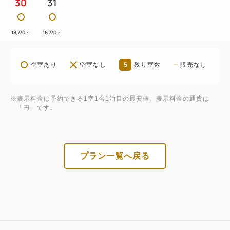
30
31
18,770
～
18,770
～
5
空室あり
空室なし
残り室数
販売なし
※表示料金は予約できる1室1名1泊目の最安値。表示料金の通貨は
「円」です。
プラン一覧へ戻る