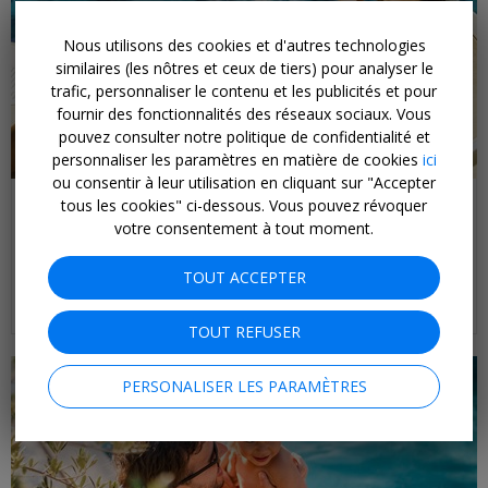
Nous utilisons des cookies et d'autres technologies
similaires (les nôtres et ceux de tiers) pour analyser le
trafic, personnaliser le contenu et les publicités et pour
fournir des fonctionnalités des réseaux sociaux. Vous
pouvez consulter notre politique de confidentialité et
personnaliser les paramètres en matière de cookies
ici
ou consentir à leur utilisation en cliquant sur "Accepter
Dès 179€
tous les cookies" ci-dessous. Vous pouvez révoquer
Détente en Algarve et vols
votre consentement à tout moment.
CDISCOUNT VOYAGES •
PORTUGAL
TOUT ACCEPTER
Un hôtel dédié à votre détente.
JUSQU'À FIN MAI 2027
TOUT REFUSER
PERSONALISER LES PARAMÈTRES