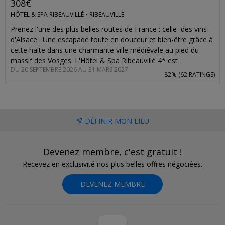
308€
HÔTEL & SPA RIBEAUVILLÉ •
RIBEAUVILLÉ
Prenez l'une des plus belles routes de France : celle des vins
d'Alsace . Une escapade toute en douceur et bien-être grâce à
cette halte dans une charmante ville médiévale au pied du
massif des Vosges. L'Hôtel & Spa Ribeauvillé 4* est
DU 20 SEPTEMBRE 2026 AU 31 MARS 2027
parfaitement situé entre de charmants villages bordés de
82% (
62 RATINGS
)
vignes et les magnifiques villes de Colmar et Strasbourg. Mais
son point fort, c'est son joli spa avec hammam, sauna, piscine
intérieure et jacuzzi. Alors faites plaisir à votre corps et votre
esprit le temps de 3 jours et 2 nuits à deux avec petits
DÉFINIR MON LIEU
déjeuners et accès au spa dès 150€ , soit une réduction entre
40 et 51% par rapport aux tarifs habituels. Vous pourrez y aller
dès septembre, pour la fin des vendanges , et jusqu'en mars.
Devenez membre, c'est gratuit !
Recevez en exclusivité nos plus belles offres négociées.
DEVENEZ MEMBRE