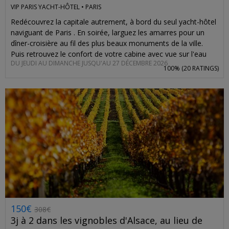
VIP PARIS YACHT-HÔTEL •
PARIS
Redécouvrez la capitale autrement, à bord du seul yacht-hôtel
naviguant de Paris . En soirée, larguez les amarres pour un
dîner-croisière au fil des plus beaux monuments de la ville.
Puis retrouvez le confort de votre cabine avec vue sur l'eau
DU JEUDI AU DIMANCHE JUSQU'AU 27 DÉCEMBRE 2026
pour une nuit paisible. L’offre inclut la garantie d’ une table aux
100% (
20 RATINGS
)
premières loges pour le dîner , ainsi que les petits déjeuners et
une demi-bouteille de rosé . Et pour encore plus de romance,
optez pour une suite avec jacuzzi et sauna. Vous économisez
entre 27% et 40% par rapport aux prix habituels. Valable
jusqu’en décembre 2026 .
150€
308€
3j à 2 dans les vignobles d'Alsace, au lieu de