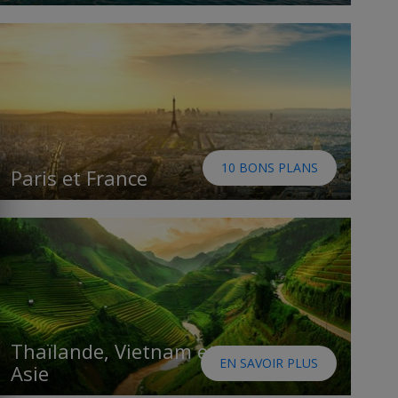
10 BONS PLANS
Paris et France
Thaïlande, Vietnam et
EN SAVOIR PLUS
Asie