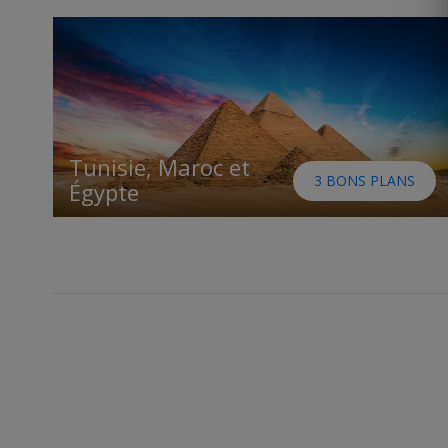
Tunisie, Maroc et
3 BONS PLANS
Égypte