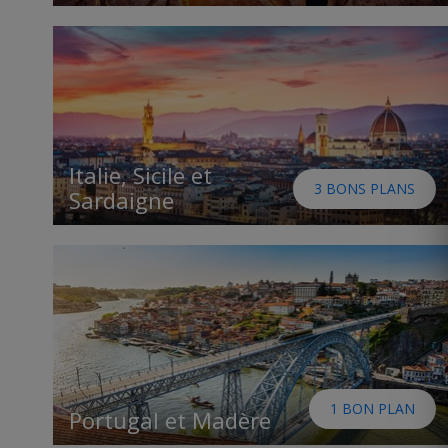
Italie, Sicile et
3 BONS PLANS
Sardaigne
1 BON PLAN
Portugal et Madère