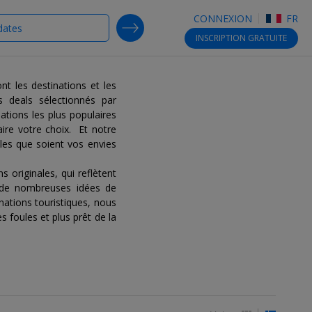
CONNEXION
FR
SEARCH DEALS
INSCRIPTION
GRATUITE
t les destinations et les
 deals sélectionnés par
nations les plus populaires
aire votre choix. Et notre
les que soient vos envies
originales, qui reflètent
 de nombreuses idées de
nations touristiques, nous
 foules et plus prêt de la