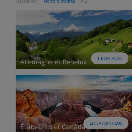
Classer par:
Nombre d'offres
A-Z
1 BON PLAN
Allemagne et Benelux
EN SAVOIR PLUS
États-Unis et Canada