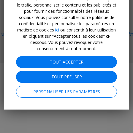
le trafic, personnaliser le contenu et les publicités et
OBTENEZ L'APPLI MOBILE
pour fournir des fonctionnalités des réseaux
sociaux. Vous pouvez consulter notre politique de
Facebook
Instagram
LinkedIn
confidentialité et personnaliser les paramètres en
matière de cookies
ici
ou consentir à leur utilisation
NFIDENTIALITÉ & COOKIES
CONDITIONS GÉNÉRALES
PLAN DU SITE
HÔT
en cliquant sur "Accepter tous les cookies" ci-
OPPORTUNITÉ DE PARTENARIAT
dessous. Vous pouvez révoquer votre
consentement à tout moment.
© 2026 Travelzoo
TOUT ACCEPTER
TOUT REFUSER
PERSONALISER LES PARAMÈTRES