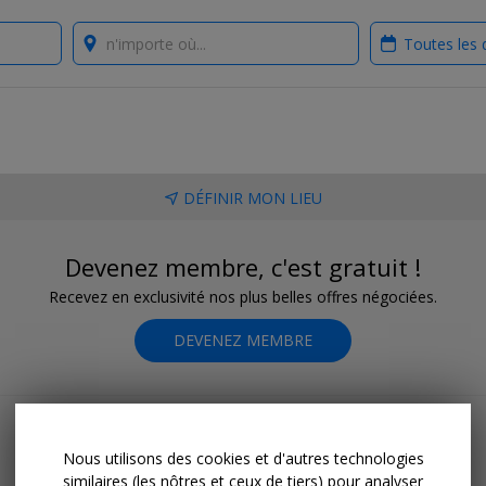
Where?
When?
DÉFINIR MON LIEU
Devenez membre, c'est gratuit !
Recevez en exclusivité nos plus belles offres négociées.
DEVENEZ MEMBRE
Nous utilisons des cookies et d'autres technologies
similaires (les nôtres et ceux de tiers) pour analyser