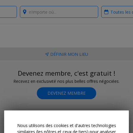
Where?
When?
DÉFINIR MON LIEU
Devenez membre, c'est gratuit !
Recevez en exclusivité nos plus belles offres négociées.
DEVENEZ MEMBRE
Nous utilisons des cookies et d'autres technologies
similaires (les nôtres et ceux de tiers) pour analyser