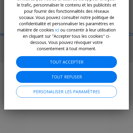
le trafic, personnaliser le contenu et les publicités et
OBTENEZ L'APPLI MOBILE
pour fournir des fonctionnalités des réseaux
sociaux. Vous pouvez consulter notre politique de
Facebook
Instagram
LinkedIn
confidentialité et personnaliser les paramètres en
matière de cookies
ici
ou consentir à leur utilisation
NFIDENTIALITÉ & COOKIES
CONDITIONS GÉNÉRALES
PLAN DU SITE
HÔT
en cliquant sur "Accepter tous les cookies" ci-
OPPORTUNITÉ DE PARTENARIAT
dessous. Vous pouvez révoquer votre
consentement à tout moment.
© 2026 Travelzoo
TOUT ACCEPTER
TOUT REFUSER
PERSONALISER LES PARAMÈTRES