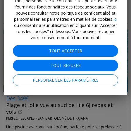
trafic, personnaliser le contenu et les publicités et pour
Un hôtel 4* face au joli port de Porto Cristo, au sud-est de
fournir des fonctionnalités des réseaux sociaux. Vous
l'île.
pouvez consulter notre politique de confidentialité et
JUSQU'EN JUIN 2027
personnaliser les paramètres en matière de cookies
ici
ou consentir à leur utilisation en cliquant sur "Accepter
tous les cookies" ci-dessous. Vous pouvez révoquer
votre consentement à tout moment.
TOUT ACCEPTER
TOUT REFUSER
PERSONALISER LES PARAMÈTRES
Dès 349€
Plage et jolie vue au sud de l'île 6j repas et
vols
PERFECT ESCAPES •
SAN BARTOLOMÉ DE TIRAJANA
Une piscine avec vue sur l'océan, parfaite pour se prélasser à