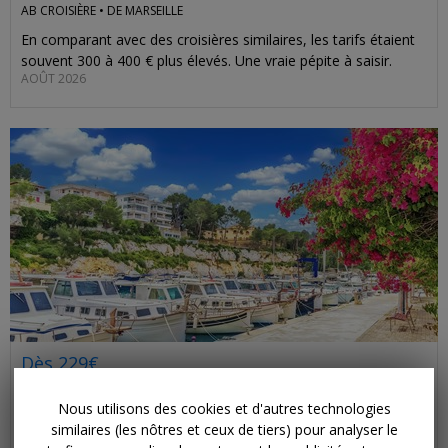
AB CROISIÈRE •
DE MARSEILLE
En comparant avec des croisières similaires, les tarifs étaient
souvent 300 à 400 € plus élevés. Une vraie pépite à saisir.
AOÛT 2026
Dès 229€
Criques et port de charme à Majorque, avec
repas
Nous utilisons des cookies et d'autres technologies
similaires (les nôtres et ceux de tiers) pour analyser le
PERFECT ESCAPES •
ÎLES BALÉARES