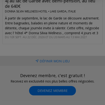
4j au lac de Garde avec demi-pension, au lieu
de 640€
DONNA SILVIA WELLNESS HOTEL •
LAKE GARDA, ITALIE
À partir de septembre, le lac de Garde se découvre autrement.
Entre baignades, balades en pleine nature et moments de
détente, chaque journée invite à ralentir. Cette offre, négociée
avec l' hôtel 4* Donna Silvia Wellness , comprend 4 jours et 3
DU 1ER SEPT. AU 22 DÉC. 2026 ET DU 20 MARS AU 13 MAI 2027
nuits avec les petits-déjeuners, les dîners, un accès à l'espace
bien-être ainsi qu'une dégustation de vins . Ce séjour est
proposé à partir de 398€ pour deux personnes . On a calculé
une économie de 24 à 38% par rapport au prix directs avec les
mêmes prestations.
DÉFINIR MON LIEU
Devenez membre, c'est gratuit !
Recevez en exclusivité nos plus belles offres négociées.
DEVENEZ MEMBRE