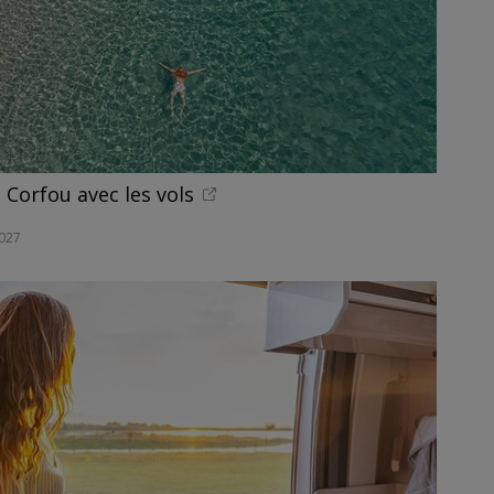
Corfou avec les vols
027