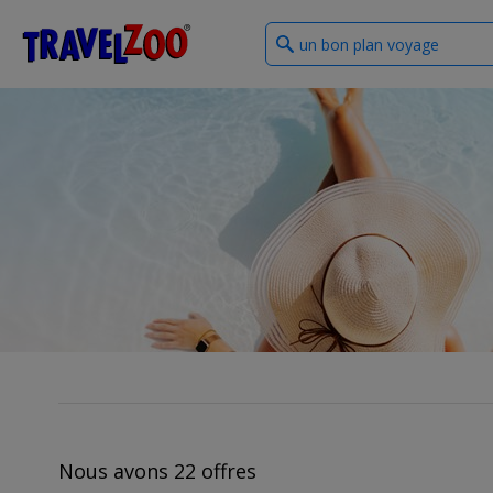
What
®
Travelzoo
type
of
deals?
Nous avons 22 offres