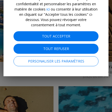
confidentialité et personnaliser les paramètres en
matière de cookies
ici
ou consentir à leur utilisation
en cliquant sur "Accepter tous les cookies" ci-
dessous. Vous pouvez révoquer votre
consentement à tout moment.
TOUT ACCEPTER
TOUT REFUSER
PERSONALISER LES PARAMÈTRES
Dès 1229€
15j entre pyr
PERFECT ESCAPES •
JUSQU'EN MAI 2027