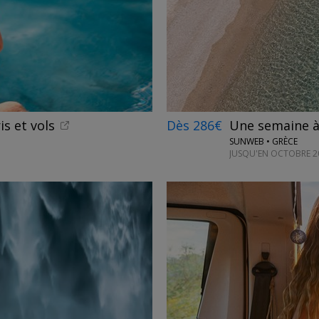
is et vols
Dès 286€
Une semaine à 
SUNWEB • GRÈCE
JUSQU'EN OCTOBRE 2