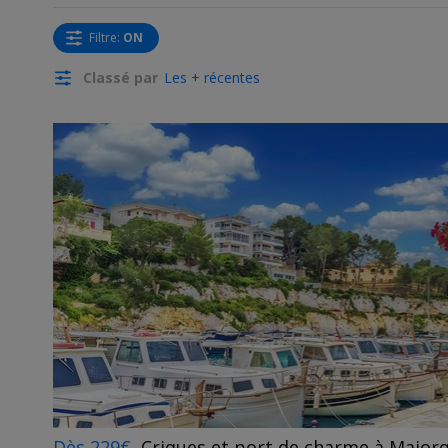
Filtre
:
ON
Classé par
Les + récentes
Dès 229€
Criques et port de charme à Majorq