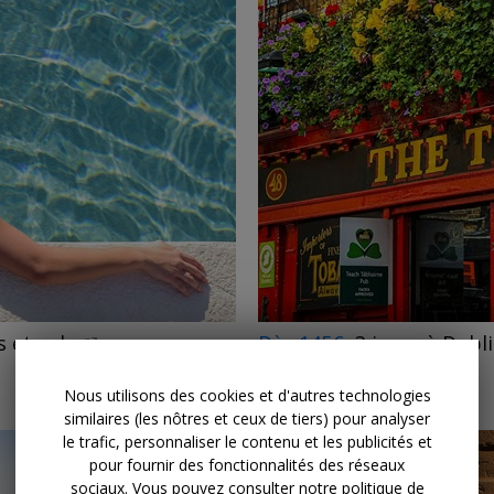
←
 et vols
Dès 145€
3 jours à Dubli
EDREAMS • IRLANDE
TOUTE L'ANNÉE
Nous utilisons des cookies et d'autres technologies
similaires (les nôtres et ceux de tiers) pour analyser
le trafic, personnaliser le contenu et les publicités et
pour fournir des fonctionnalités des réseaux
sociaux. Vous pouvez consulter notre politique de