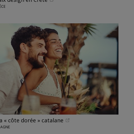
ÈCE
a « côte dorée » catalane
SPAGNE