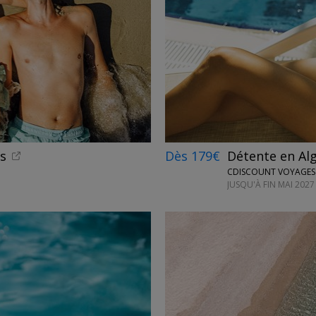
ls
Dès 179€
Détente en Alg
CDISCOUNT VOYAGES
JUSQU'À FIN MAI 2027