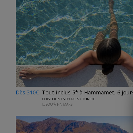
Dès 310€
Tout inclus 5* à Hammamet, 6 jours
CDISCOUNT VOYAGES • TUNISIE
JUSQU'À FIN MARS