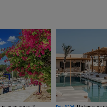
ue, avec repas
Dès 329€
Un havre de pa