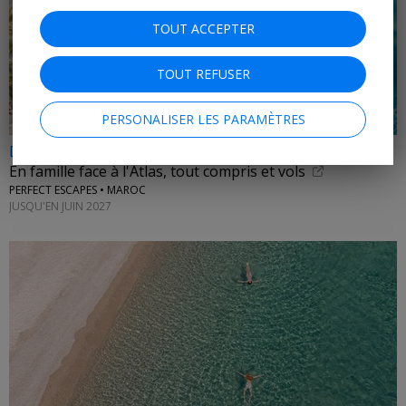
TOUT ACCEPTER
TOUT REFUSER
PERSONALISER LES PARAMÈTRES
Dès 209€
En famille face à l'Atlas, tout compris et vols
PERFECT ESCAPES • MAROC
JUSQU'EN JUIN 2027