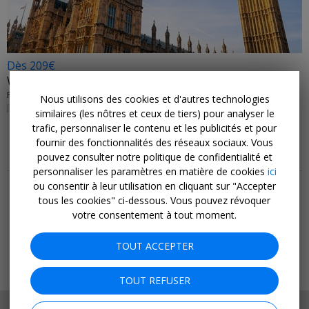
Dès 209€
Week-end à Londres et vols
PERFECT ESCAPES • ROYAUME-UNI
Nous utilisons des cookies et d'autres technologies
JUSQU'EN MARS 2027
similaires (les nôtres et ceux de tiers) pour analyser le
trafic, personnaliser le contenu et les publicités et pour
fournir des fonctionnalités des réseaux sociaux. Vous
pouvez consulter notre politique de confidentialité et
Plus de bons plans et de conseils
personnaliser les paramètres en matière de cookies
ici
ou consentir à leur utilisation en cliquant sur "Accepter
Meilleures offres
tous les cookies" ci-dessous. Vous pouvez révoquer
Dernière minute
votre consentement à tout moment.
Séjours
Hôtels
TOUT ACCEPTER
Vols
Croisières
TOUT REFUSER
DÉFINIR MON LIEU