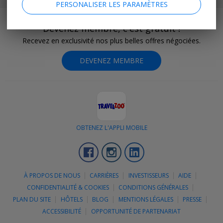
PERSONALISER LES PARAMÈTRES
Devenez membre, c'est gratuit !
Recevez en exclusivité nos plus belles offres négociées.
DEVENEZ MEMBRE
OBTENEZ L'APPLI MOBILE
Facebook
Instagram
LinkedIn
À PROPOS DE NOUS
CARRIÈRES
INVESTISSEURS
AIDE
CONFIDENTIALITÉ & COOKIES
CONDITIONS GÉNÉRALES
PLAN DU SITE
HÔTELS
BLOG
MENTIONS LÉGALES
PRESSE
ACCESSIBILITÉ
OPPORTUNITÉ DE PARTENARIAT