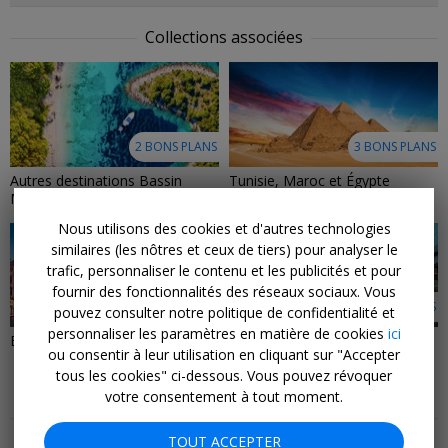
Collections associées
2 BONS PLANS
3 BONS PLANS
Autres destinations Bassin
Tunisie, Maroc et Égypte
Méditerranéen
Nous utilisons des cookies et d'autres technologies
similaires (les nôtres et ceux de tiers) pour analyser le
trafic, personnaliser le contenu et les publicités et pour
fournir des fonctionnalités des réseaux sociaux. Vous
9 BONS PLANS
14 BONS PLANS
pouvez consulter notre politique de confidentialité et
personnaliser les paramètres en matière de cookies
ici
Escapades citadines
Offres d'hôtels
ou consentir à leur utilisation en cliquant sur "Accepter
tous les cookies" ci-dessous. Vous pouvez révoquer
votre consentement à tout moment.
Plus de bons plans et de conseils
TOUT ACCEPTER