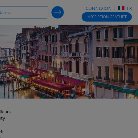
CONNEXION
FR
SEARCH DEALS
INSCRIPTION
GRATUITE
lleurs
ity
le
s