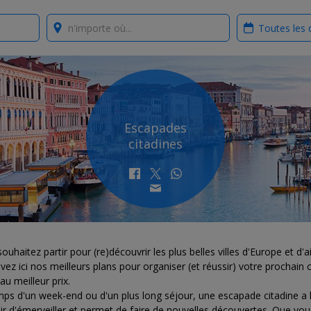
Where?
When?
Escapades
citadines
ouhaitez partir pour (re)découvrir les plus belles villes d'Europe et d'ai
vez ici nos meilleurs plans pour organiser (et réussir) votre prochain c
au meilleur prix.
ps d'un week-end ou d'un plus long séjour, une escapade citadine a 
r d'émerveiller et permet de faire de nouvelles découvertes. Que vou