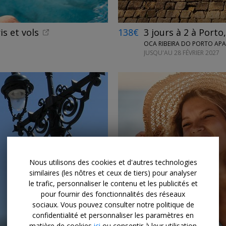
is et vols
138€
3 jours à 2 à Porto
OCA RIBEIRA DO PORTO AP
JUSQU'AU 28 FÉVRIER 2027
→
Nous utilisons des cookies et d'autres technologies
similaires (les nôtres et ceux de tiers) pour analyser
le trafic, personnaliser le contenu et les publicités et
pour fournir des fonctionnalités des réseaux
sociaux. Vous pouvez consulter notre politique de
confidentialité et personnaliser les paramètres en
matière de cookies
ici
ou consentir à leur utilisation