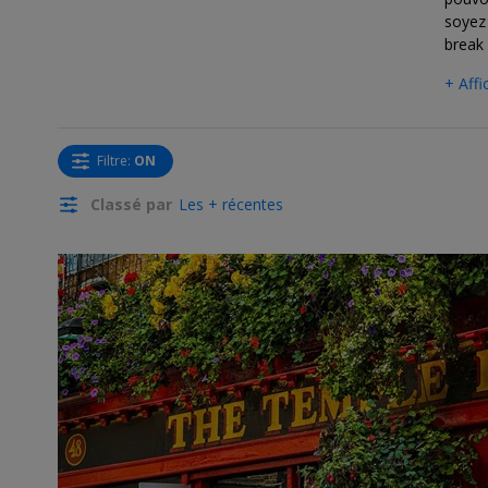
soyez 
break 
+ Affi
Filtre
:
ON
Classé par
Les + récentes
←