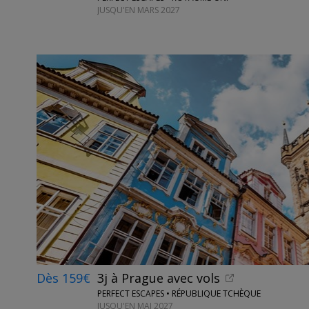
JUSQU'EN MARS 2027
Dès 159€
3j à Prague avec vols
PERFECT ESCAPES • RÉPUBLIQUE TCHÈQUE
JUSQU'EN MAI 2027