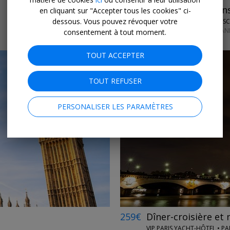
Notre sélection
Évasions
en cliquant sur "Accepter tous les cookies" ci-
dessous. Vous pouvez révoquer votre
PERFECT ES
TOUTE L'AN
consentement à tout moment.
TOUT ACCEPTER
TOUT REFUSER
PERSONALISER LES PARAMÈTRES
←
259€
Dîner-croisière et 
VIP PARIS YACHT-HÔTEL • PA