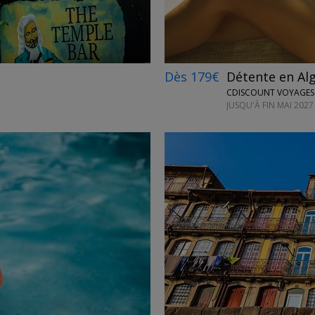
Dès 179€
Détente en Alg
CDISCOUNT VOYAGES
JUSQU'À FIN MAI 2027
←