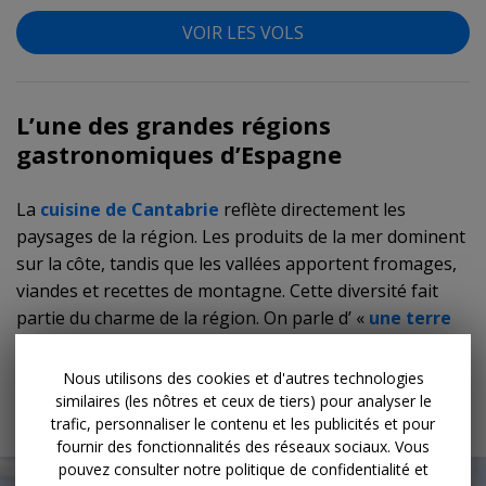
VOIR LES VOLS
L’une des grandes régions
gastronomiques d’Espagne
La
cuisine de Cantabrie
reflète directement les
paysages de la région. Les produits de la mer dominent
sur la côte, tandis que les vallées apportent fromages,
viandes et recettes de montagne. Cette diversité fait
partie du charme de la région. On parle d’ «
une terre
qui a le goût de la mer
».
Nous utilisons des cookies et d'autres technologies
Fruits de mer, poissons et célèbres anchois de
similaires (les nôtres et ceux de tiers) pour analyser le
Santoña
trafic, personnaliser le contenu et les publicités et pour
fournir des fonctionnalités des réseaux sociaux. Vous
pouvez consulter notre politique de confidentialité et