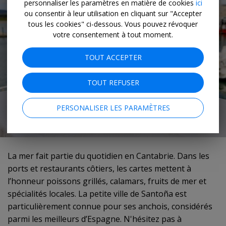
personnaliser les paramètres en matière de cookies
ici
ou consentir à leur utilisation en cliquant sur "Accepter
tous les cookies" ci-dessous. Vous pouvez révoquer
votre consentement à tout moment.
TOUT ACCEPTER
TOUT REFUSER
PERSONALISER LES PARAMÈTRES
La mer fait partie du quotidien en Cantabrie. Dans les
ports et restaurants côtiers, les cartes mettent à
l’honneur poissons grillés, calamars, fruits de mer et
spécialités locales. La petite ville de Santoña est
particulièrement connue pour ses anchois, considérés
parmi les meilleurs d’Espagne. N'hésitez pas à