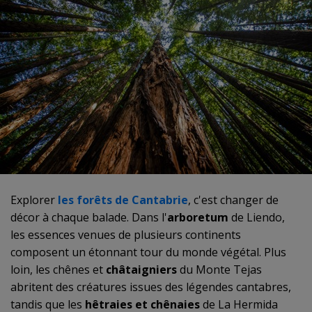
Explorer
les forêts de Cantabrie
, c'est changer de
décor à chaque balade. Dans l'
arboretum
de Liendo,
les essences venues de plusieurs continents
composent un étonnant tour du monde végétal. Plus
loin, les chênes et
châtaigniers
du Monte Tejas
abritent des créatures issues des légendes cantabres,
tandis que les
hêtraies et chênaies
de La Hermida