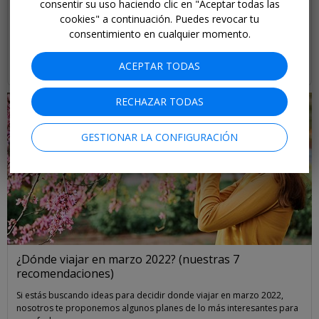
consentir su uso haciendo clic en "Aceptar todas las
¿Dónde viajar en julio
Guía rápida para viajar a
cookies" a continuación. Puedes revocar tu
2026? Nuestras 6
Tailandia (en 10
consentimiento en cualquier momento.
recomendaciones
respuestas)
ACEPTAR TODAS
Equipo Travelzoo
RECHAZAR TODAS
GESTIONAR LA CONFIGURACIÓN
¿Dónde viajar en marzo 2022? (nuestras 7
recomendaciones)
Si estás buscando ideas para decidir donde viajar en marzo 2022,
nosotros te proponemos algunos planes de lo más interesantes para