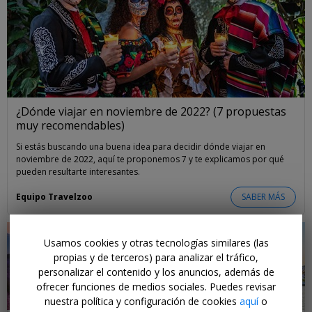
¿Dónde viajar en noviembre de 2022? (7 propuestas
muy recomendables)
Si estás buscando una buena idea para decidir dónde viajar en
noviembre de 2022, aquí te proponemos 7 y te explicamos por qué
pueden resultarte interesantes.
Equipo Travelzoo
SABER MÁS
Usamos cookies y otras tecnologías similares (las
propias y de terceros) para analizar el tráfico,
personalizar el contenido y los anuncios, además de
ofrecer funciones de medios sociales. Puedes revisar
nuestra política y configuración de cookies
aquí
o