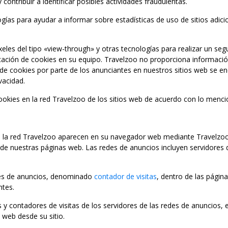
ontribuir a identificar posibles actividades fraudulentas.
gías para ayudar a informar sobre estadísticas de uso de sitios adicio
xeles del tipo «view-through» y otras tecnologías para realizar un se
ocación de cookies en su equipo. Travelzoo no proporciona informació
de cookies por parte de los anunciantes en nuestros sitios web se enc
vacidad.
cookies en la red Travelzoo de los sitios web de acuerdo con lo menc
 de la red Travelzoo aparecen en su navegador web mediante Travelz
e nuestras páginas web. Las redes de anuncios incluyen servidores d
des de anuncios, denominado
contador de visitas
, dentro de las págin
ntes.
y contadores de visitas de los servidores de las redes de anuncios, 
 web desde su sitio.