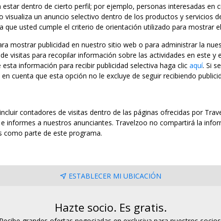
star dentro de cierto perfil; por ejemplo, personas interesadas en c
 visualiza un anuncio selectivo dentro de los productos y servicios d
a que usted cumple el criterio de orientación utilizado para mostrar e
a mostrar publicidad en nuestro sitio web o para administrar la nu
e visitas para recopilar información sobre las actividades en este y e
e esta información para recibir publicidad selectiva haga clic
aquí
. Si 
 en cuenta que esta opción no le excluye de seguir recibiendo publici
 incluir contadores de visitas dentro de las páginas ofrecidas por Tr
n e informes a nuestros anunciantes. Travelzoo no compartirá la info
os como parte de este programa.
ESTABLECER MI UBICACIÓN
Hazte socio. Es gratis.
Recibe grandes ofertas negociadas en exclusiva para nuestros socios