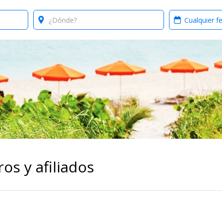
Where?
When?
os y afiliados