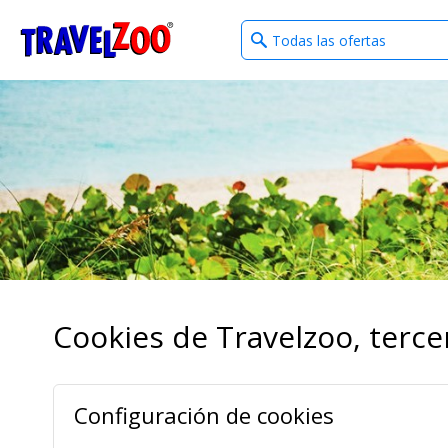
What
®
Travelzoo
type
of
deals?
Cookies de Travelzoo, tercer
Configuración de cookies