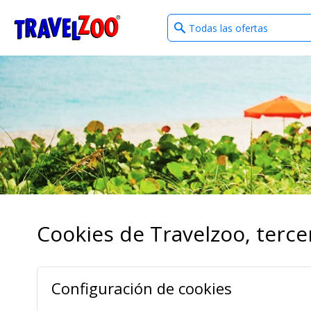
What
®
Travelzoo
type
of
deals?
Cookies de Travelzoo, tercer
Configuración de cookies