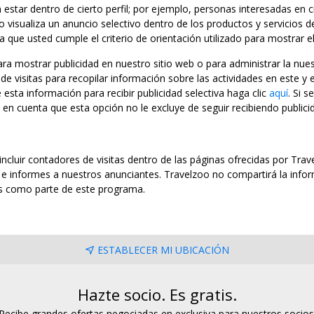
star dentro de cierto perfil; por ejemplo, personas interesadas en c
 visualiza un anuncio selectivo dentro de los productos y servicios d
a que usted cumple el criterio de orientación utilizado para mostrar e
a mostrar publicidad en nuestro sitio web o para administrar la nu
e visitas para recopilar información sobre las actividades en este y e
e esta información para recibir publicidad selectiva haga clic
aquí
. Si 
 en cuenta que esta opción no le excluye de seguir recibiendo publici
 incluir contadores de visitas dentro de las páginas ofrecidas por Tr
n e informes a nuestros anunciantes. Travelzoo no compartirá la info
os como parte de este programa.
ESTABLECER MI UBICACIÓN
Hazte socio. Es gratis.
Recibe grandes ofertas negociadas en exclusiva para nuestros socios