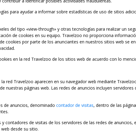
ontribuir a identificar posibles actividades fraudulentas.
gías para ayudar a informar sobre estadísticas de uso de sitios adicio
xeles del tipo «view-through» y otras tecnologías para realizar un se
ocación de cookies en su equipo. Travelzoo no proporciona informació
de cookies por parte de los anunciantes en nuestros sitios web se enc
vacidad.
cookies en la red Travelzoo de los sitios web de acuerdo con lo menc
 de la red Travelzoo aparecen en su navegador web mediante Travelz
e nuestras páginas web. Las redes de anuncios incluyen servidores d
des de anuncios, denominado
contador de visitas
, dentro de las págin
ntes.
y contadores de visitas de los servidores de las redes de anuncios, 
 web desde su sitio.