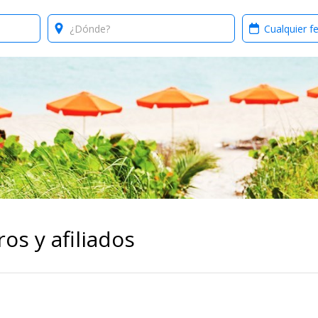
Where?
When?
os y afiliados