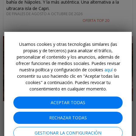
bahía de Nápoles. Y la más auténtica. Una alternativa a la
ultracara isla de Capri.
DE FINALES DE AGOSTO A OCTUBRE DE 2026
OFERTA TOP 20
Usamos cookies y otras tecnologías similares (las
propias y de terceros) para analizar el tráfico,
personalizar el contenido y los anuncios, además de
ofrecer funciones de medios sociales. Puedes revisar
nuestra política y configuración de cookies
aquí
o
consentir su uso haciendo clic en "Aceptar todas las
cookies" a continuación. Puedes revocar tu
consentimiento en cualquier momento.
ACEPTAR TODAS
Inicia sesión para ver las tarifas exclusivas para socios
Oferta Top 20
RECHAZAR TODAS
Dsd 685€
El Algarve en un "road trip" costero, incl.
GESTIONAR LA CONFIGURACIÓN