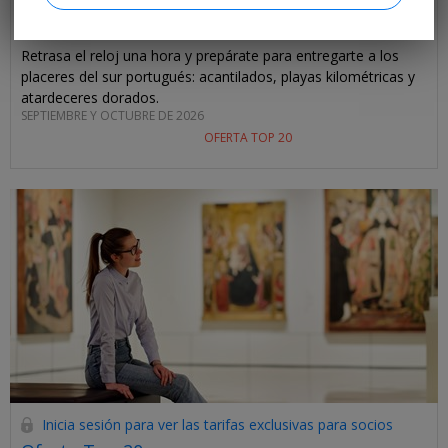
vuelos
KERALA VIAJES •
PORTUGAL
Retrasa el reloj una hora y prepárate para entregarte a los
placeres del sur portugués: acantilados, playas kilométricas y
atardeceres dorados.
SEPTIEMBRE Y OCTUBRE DE 2026
OFERTA TOP 20
Inicia sesión para ver las tarifas exclusivas para socios