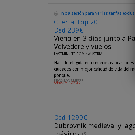
Inicia sesión para ver las tarifas exclu
Oferta Top 20
Dsd 239€
Viena en 3 días junto a Pa
Velvedere y vuelos
LASTMINUTE.COM •
AUSTRIA
Ha sido elegida en numerosas ocasiones 
ciudades con mejor calidad de vida del 
por qué.
PRÓXIMOS MESES
OFERTA TOP 20
Dsd 1299€
Dubrovnik medieval y lag
mágicos