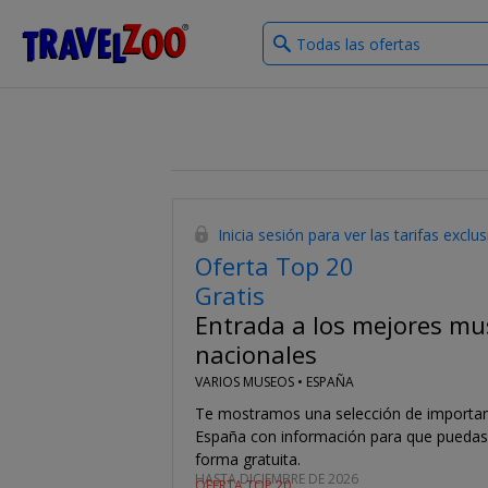
What
®
Travelzoo
type
of
deals?
Inicia sesión para ver las tarifas exclu
Oferta Top 20
Gratis
Entrada a los mejores mu
nacionales
VARIOS MUSEOS •
ESPAÑA
Te mostramos una selección de importa
España con información para que puedas
forma gratuita.
HASTA DICIEMBRE DE 2026
OFERTA TOP 20