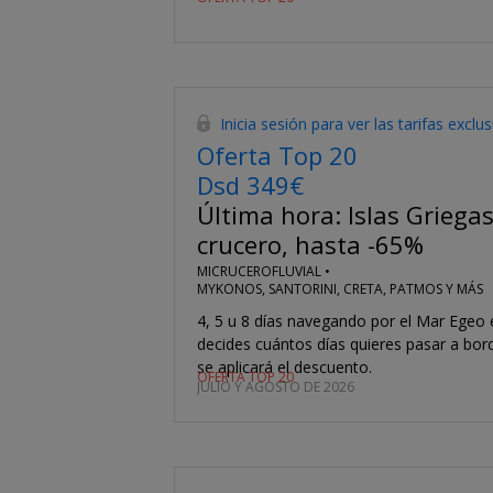
Inicia sesión para ver las tarifas exclu
Oferta Top 20
Dsd 349€
Última hora: Islas Griega
crucero, hasta -65%
MICRUCEROFLUVIAL •
MYKONOS, SANTORINI, CRETA, PATMOS Y MÁS
4, 5 u 8 días navegando por el Mar Egeo 
decides cuántos días quieres pasar a bor
se aplicará el descuento.
OFERTA TOP 20
JULIO Y AGOSTO DE 2026