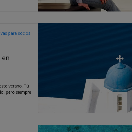
sivas para socios
s en
este verano. Tú
do, pero siempre