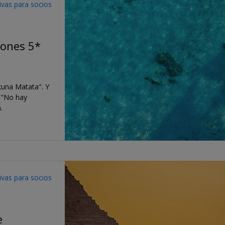
sivas para socios
iones 5*
kuna Matata". Y
, "No hay
.
sivas para socios
e