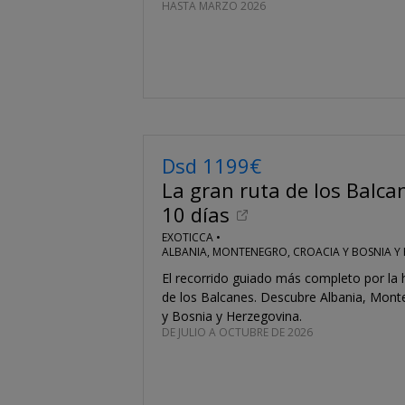
HASTA MARZO 2026
Dsd 1199€
La gran ruta de los Balca
10 días
EXOTICCA •
ALBANIA, MONTENEGRO, CROACIA Y BOSNIA Y
El recorrido guiado más completo por la hi
de los Balcanes. Descubre Albania, Mont
y Bosnia y Herzegovina.
DE JULIO A OCTUBRE DE 2026