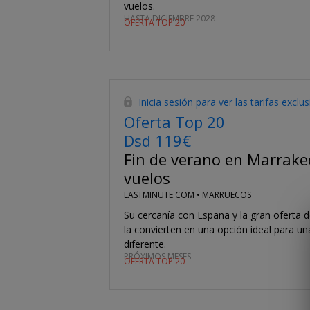
vuelos.
HASTA DICIEMBRE 2028
OFERTA TOP 20
Inicia sesión para ver las tarifas exclu
Oferta Top 20
Dsd 119€
Fin de verano en Marrakec
vuelos
LASTMINUTE.COM •
MARRUECOS
Su cercanía con España y la gran oferta d
la convierten en una opción ideal para u
diferente.
PRÓXIMOS MESES
OFERTA TOP 20