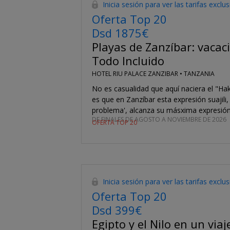
Inicia sesión para ver las tarifas exclu
Oferta Top 20
Dsd 1875€
Playas de Zanzíbar: vacac
Todo Incluido
HOTEL RIU PALACE ZANZIBAR •
TANZANIA
No es casualidad que aquí naciera el "Ha
es que en Zanzíbar esta expresión suajili
problema', alcanza su másxima expresión
DE FINALES DE AGOSTO A NOVIEMBRE DE 2026
OFERTA TOP 20
Inicia sesión para ver las tarifas exclu
Oferta Top 20
Dsd 399€
Egipto y el Nilo en un viaj