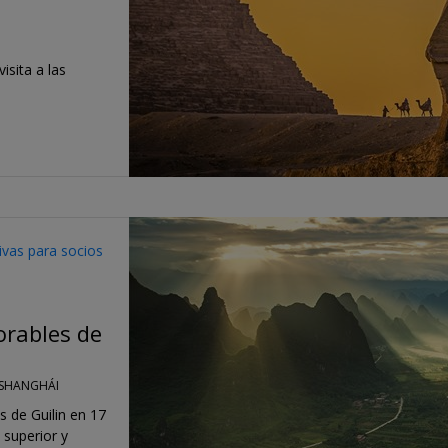
isita a las
sivas para socios
orables de
Y SHANGHÁI
s de Guilin en 17
 superior y