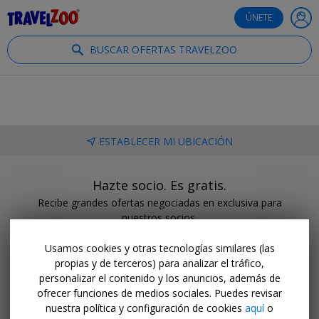
®
Travelzoo
ÚNETE
BUSCAR OFERTAS TRAVELZOO
ESTABLECER MI UBICACIÓN
Hazte socio. Es gratis.
Recibe grandes ofertas negociadas en exclusiva para
nuestros socios.
HAZTE SOCIO
Usamos cookies y otras tecnologías similares (las
propias y de terceros) para analizar el tráfico,
personalizar el contenido y los anuncios, además de
ofrecer funciones de medios sociales. Puedes revisar
nuestra política y configuración de cookies
aquí
o