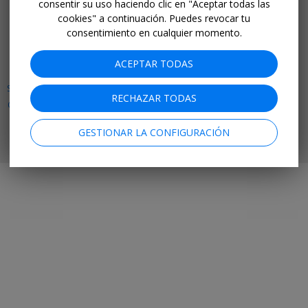
consentir su uso haciendo clic en "Aceptar todas las
cookies" a continuación. Puedes revocar tu
APP PARA MÓVIL
consentimiento en cualquier momento.
Facebook
Instagram
LinkedIn
ACEPTAR TODAS
SOBRE NOSOTROS
TRABAJO
INVERSORES
AYUDA
PRIVACIDAD
RECHAZAR TODAS
CONDICIONES DEL SERVICIO
MAPA DEL SITIO
BLOG
AVISO LEGAL
PRENSA
ACCESIBILIDAD
COLABORA CON NOSOTROS
GESTIONAR LA CONFIGURACIÓN
© 2026 Travelzoo