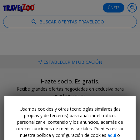
®
Travelzoo
ÚNETE
BUSCAR OFERTAS TRAVELZOO
ESTABLECER MI UBICACIÓN
Hazte socio. Es gratis.
Recibe grandes ofertas negociadas en exclusiva para
nuestros socios.
HAZTE SOCIO
Usamos cookies y otras tecnologías similares (las
propias y de terceros) para analizar el tráfico,
personalizar el contenido y los anuncios, además de
ofrecer funciones de medios sociales. Puedes revisar
nuestra política y configuración de cookies
aquí
o