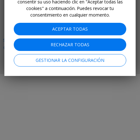
consentir su uso haciendo clic en "Aceptar todas las
cookies" a continuación. Puedes revocar tu
APP PARA MÓVIL
consentimiento en cualquier momento.
Facebook
Instagram
LinkedIn
ACEPTAR TODAS
SOBRE NOSOTROS
TRABAJO
INVERSORES
AYUDA
PRIVACIDAD
RECHAZAR TODAS
CONDICIONES DEL SERVICIO
MAPA DEL SITIO
BLOG
AVISO LEGAL
PRENSA
ACCESIBILIDAD
COLABORA CON NOSOTROS
GESTIONAR LA CONFIGURACIÓN
© 2026 Travelzoo