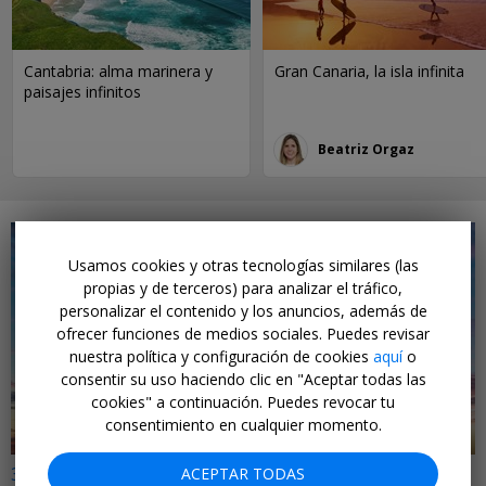
Cantabria: alma marinera y
Gran Canaria, la isla infinita
paisajes infinitos
Beatriz Orgaz
Usamos cookies y otras tecnologías similares (las
propias y de terceros) para analizar el tráfico,
personalizar el contenido y los anuncios, además de
ofrecer funciones de medios sociales. Puedes revisar
←
nuestra política y configuración de cookies
aquí
o
consentir su uso haciendo clic en "Aceptar todas las
cookies" a continuación. Puedes revocar tu
consentimiento en cualquier momento.
32€ a 51€ i/v
ACEPTAR TODAS