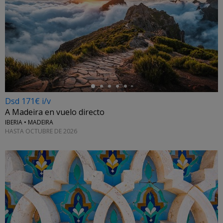
←
Dsd 171€ i/v
A Madeira en vuelo directo
IBERIA • MADEIRA
HASTA OCTUBRE DE 2026
←