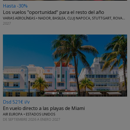
Hasta -30%
Los vuelos "oportunidad" para el resto del año
VARIAS AEROLÍNEAS • NADOR, BASILEA, CLUJ NAPOCA, STUTTGART, ROVANIEMI Y MÁS
2027
←
Dsd 521€ i/v
En vuelo directo a las playas de Miami
AIR EUROPA • ESTADOS UNIDOS
DE SEPTIEMBRE 2026 A ENERO 2027