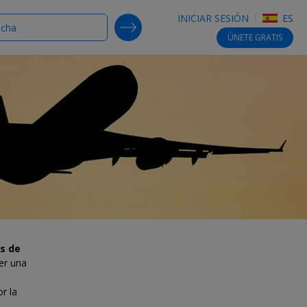
INICIAR SESIÓN
ES
SEARCH DEALS
ÚNETE
GRATIS
s de
er una
r la