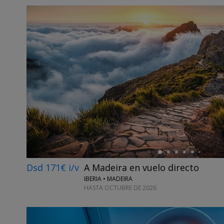
←
Dsd 171€ i/v
A Madeira en vuelo directo
IBERIA • MADEIRA
HASTA OCTUBRE DE 2026