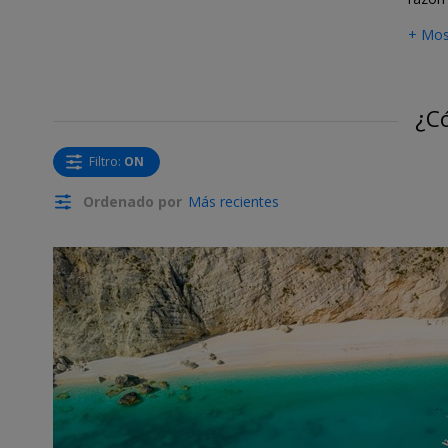
+ Mos
¿Có
Filtro
:
ON
Ordenado por
Más recientes
←