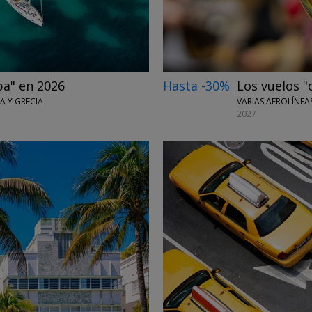
pa" en 2026
Hasta -30%
Los vuelos "
A Y GRECIA
VARIAS AEROLÍNEA
2027
←
→