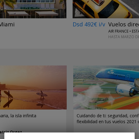
 Miami
Dsd 492€ i/v
Vuelos dire
AIR FRANCE • ES
HASTA MARZO DE
ia, la isla infinita
Cuidando de ti: seguridad, conf
flexibilidad en tus vuelos 202
atriz Orgaz