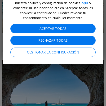
nuestra política y configuración de cookies
aquí
o
←
consentir su uso haciendo clic en "Aceptar todas las
cookies" a continuación. Puedes revocar tu
consentimiento en cualquier momento.
ACEPTAR TODAS
Dsd 255€
RECHAZAR TODAS
Menorca con comidas y ferry con coche a bordo
TRAVENTIA • SON BOU
DE AGOSTO A OCTUBRE DE 2026
GESTIONAR LA CONFIGURACIÓN
←