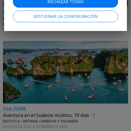
RECHAZAR TODAS
Dsd 1199€
GESTIONAR LA CONFIGURACIÓN
La gran ruta de los Balcanes en 10 días
EXOTICCA • ALBANIA, MONTENEGRO, CROACIA Y BOSNIA Y HERZEGOVINA
DE JULIO A OCTUBRE DE 2026
Dsd 2599€
Aventura en el Sudeste Asiático, 19 días
EXOTICCA • VIETNAM, CAMBOYA Y TAILANDIA
DE JULIO DE 2025 A DICIEMBRE DE 2026