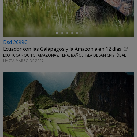
←
Dsd 2699€
Ecuador con las Galápagos y la Amazonia en 12 días
EXOTICCA • QUITO, AMAZONAS, TENA, BAÑOS, ISLA DE SAN CRISTÓBAL
HASTA MARZO DE 2027