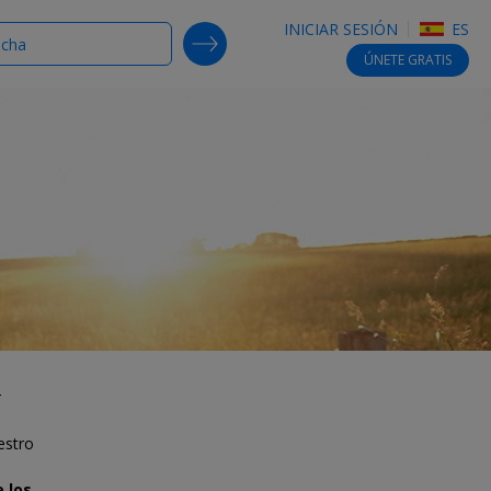
INICIAR SESIÓN
ES
SEARCH DEALS
ÚNETE
GRATIS
r
estro
 los