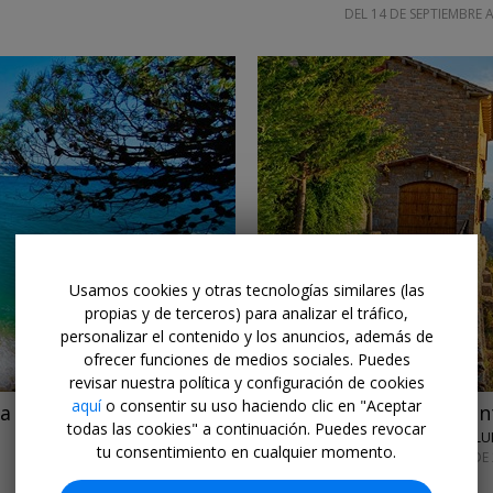
DEL 14 DE SEPTIEMBRE 
←
→
Usamos cookies y otras tecnologías similares (las
propias y de terceros) para analizar el tráfico,
personalizar el contenido y los anuncios, además de
ofrecer funciones de medios sociales. Puedes
revisar nuestra política y configuración de cookies
aquí
o consentir su uso haciendo clic en "Aceptar
va
-25%
Oasis de relax fren
todas las cookies" a continuación. Puedes revocar
HOTEL TERRADETS • CATAL
tu consentimiento en cualquier momento.
HASTA EL 31 DE AGOSTO DE