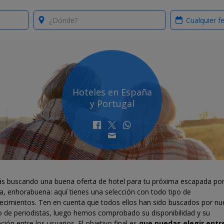
Where?
When?
Hoteles en España
y Portugal
tás buscando una buena oferta de hotel para tu próxima escapada po
a, enhorabuena: aquí tienes una selección con todo tipo de
lecimientos. Ten en cuenta que todos ellos han sido buscados por nu
o de periodistas, luego hemos comprobado su disponibilidad y su
ción entre los usuarios. El objetivo final es
que puedas elegir entre