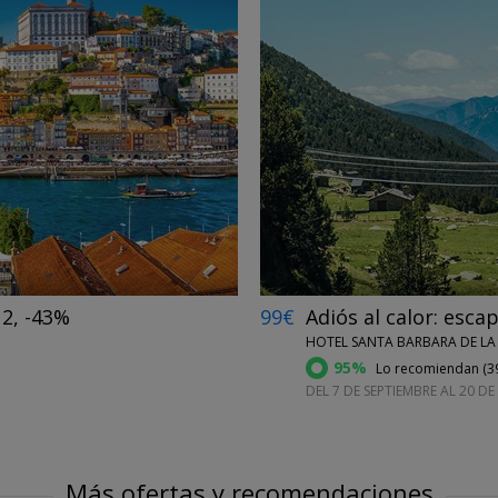
←
→
 2, -43%
99€
Adiós al calor: esc
HOTEL SANTA BARBARA DE LA
95%
Lo recomiendan (
3
DEL 7 DE SEPTIEMBRE AL 20 DE
Más ofertas y recomendaciones