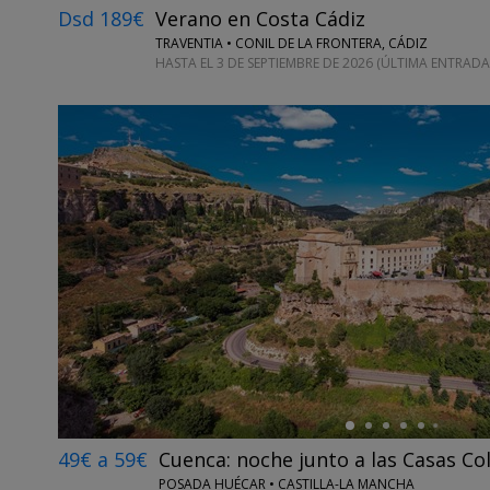
Dsd 189€
Verano en Costa Cádiz
TRAVENTIA • CONIL DE LA FRONTERA, CÁDIZ
HASTA EL 3 DE SEPTIEMBRE DE 2026 (ÚLTIMA ENTRADA
←
49€ a 59€
Cuenca: noche junto a las Casas Co
POSADA HUÉCAR • CASTILLA-LA MANCHA