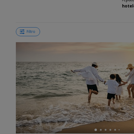
hotel
Filtro
←