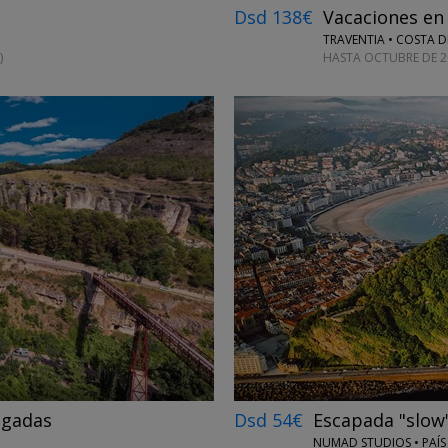
Dsd 138€
Vacaciones en 
TRAVENTIA • COSTA D
)
HASTA OCTUBRE DE 2
←
→
lgadas
Dsd 54€
Escapada "slow"
NUMAD STUDIOS • PAÍS