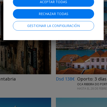
ACEPTAR TODAS
RECHAZAR TODAS
GESTIONAR LA CONFIGURACIÓN
←
→
antabria
Dsd 138€
Oporto: 3 días
OCA RIBEIRA DO POR
HASTA EL 28 DE FEBR