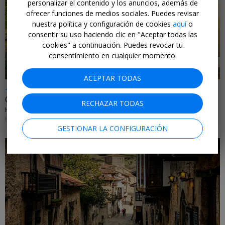
personalizar el contenido y los anuncios, además de
ofrecer funciones de medios sociales. Puedes revisar
nuestra política y configuración de cookies
aquí
o
←
consentir su uso haciendo clic en "Aceptar todas las
cookies" a continuación. Puedes revocar tu
consentimiento en cualquier momento.
ACEPTAR TODAS
-25%
Oasis de relax frente a lago en el Prepirineo catalán
RECHAZAR TODAS
HOTEL TERRADETS • CATALUÑA
HASTA EL 31 DE AGOSTO DE 2026
GESTIONAR LA CONFIGURACIÓN
←