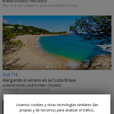
NUMAD STUDIOS • PAÍS VASCO
DEL 14 DE SEPTIEMBRE AL 30 DE NOVIEMBRE DE 2026
←
Dsd 71€
Alargando el verano en la Costa Brava
ILUNION HOTEL CALETA PARK • S'AGARÓ
SEPTIEMBRE Y OCTUBRE DE 2026
Usamos cookies y otras tecnologías similares (las
propias y de terceros) para analizar el tráfico,