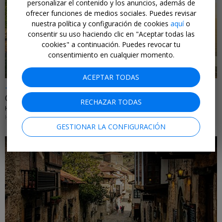
personalizar el contenido y los anuncios, además de
ofrecer funciones de medios sociales. Puedes revisar
nuestra política y configuración de cookies
aquí
o
←
consentir su uso haciendo clic en "Aceptar todas las
cookies" a continuación. Puedes revocar tu
consentimiento en cualquier momento.
ACEPTAR TODAS
-25%
Oasis de relax frente a lago en el Prepirineo catalán
RECHAZAR TODAS
HOTEL TERRADETS • CATALUÑA
HASTA EL 31 DE AGOSTO DE 2026
GESTIONAR LA CONFIGURACIÓN
←