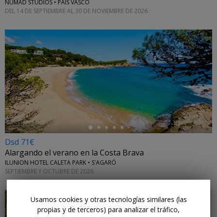
NUMAD STUDIOS • PAÍS VASCO
DEL 14 DE SEPTIEMBRE AL 30 DE NOVIEMBRE DE 2026
←
Dsd 71€
Alargando el verano en la Costa Brava
ILUNION HOTEL CALETA PARK • S'AGARÓ
SEPTIEMBRE Y OCTUBRE DE 2026
Usamos cookies y otras tecnologías similares (las
propias y de terceros) para analizar el tráfico,