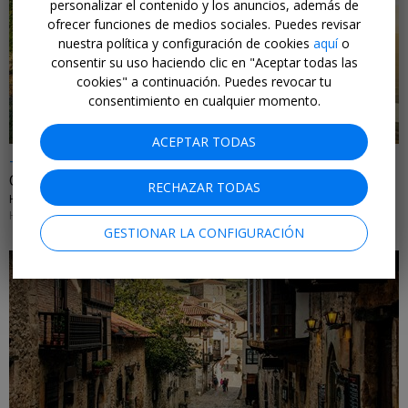
personalizar el contenido y los anuncios, además de
ofrecer funciones de medios sociales. Puedes revisar
nuestra política y configuración de cookies
aquí
o
←
consentir su uso haciendo clic en "Aceptar todas las
cookies" a continuación. Puedes revocar tu
consentimiento en cualquier momento.
ACEPTAR TODAS
-25%
Oasis de relax frente a lago en el Prepirineo catalán
RECHAZAR TODAS
HOTEL TERRADETS • CATALUÑA
HASTA EL 31 DE AGOSTO DE 2026
GESTIONAR LA CONFIGURACIÓN
←