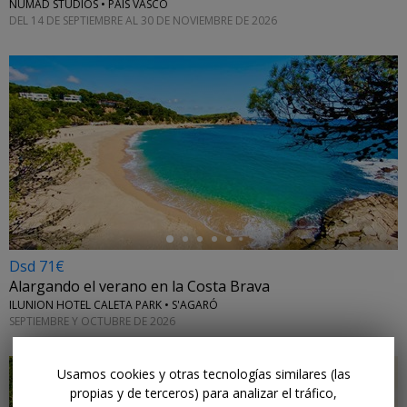
NUMAD STUDIOS • PAÍS VASCO
DEL 14 DE SEPTIEMBRE AL 30 DE NOVIEMBRE DE 2026
←
Dsd 71€
Alargando el verano en la Costa Brava
ILUNION HOTEL CALETA PARK • S'AGARÓ
SEPTIEMBRE Y OCTUBRE DE 2026
Usamos cookies y otras tecnologías similares (las
propias y de terceros) para analizar el tráfico,