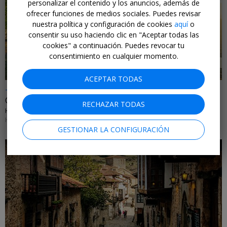
personalizar el contenido y los anuncios, además de
ofrecer funciones de medios sociales. Puedes revisar
nuestra política y configuración de cookies
aquí
o
←
consentir su uso haciendo clic en "Aceptar todas las
cookies" a continuación. Puedes revocar tu
consentimiento en cualquier momento.
ACEPTAR TODAS
-25%
Oasis de relax frente a lago en el Prepirineo catalán
RECHAZAR TODAS
HOTEL TERRADETS • CATALUÑA
HASTA EL 31 DE AGOSTO DE 2026
GESTIONAR LA CONFIGURACIÓN
←