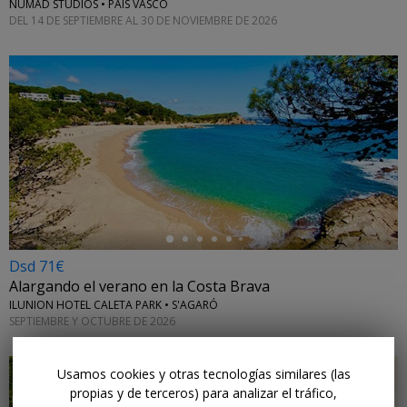
NUMAD STUDIOS • PAÍS VASCO
DEL 14 DE SEPTIEMBRE AL 30 DE NOVIEMBRE DE 2026
←
Dsd 71€
Alargando el verano en la Costa Brava
ILUNION HOTEL CALETA PARK • S'AGARÓ
SEPTIEMBRE Y OCTUBRE DE 2026
Usamos cookies y otras tecnologías similares (las
propias y de terceros) para analizar el tráfico,