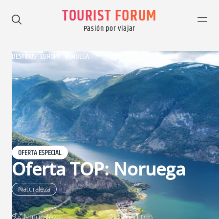
TOURIST FORUM
Pasión por viajar
DESTINOS
EUROPA
NORUEGA
OFERTA ESPECIAL
Oferta TOP: Noruega
Naturaleza
Naturaleza
Road trip