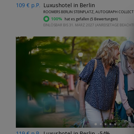
109 € p.P.
Luxushotel in Berlin
ROOMERS BERLIN STEINPLATZ, AUTOGRAPH COLLEC
100%
hat es gefallen (
5 Bewertungen
)
EINLÖSBAR BIS 31. MÄRZ 2027 (ANREISETAGE BEACHT
←
119 € p.P.
Luxushotel in Berlin, -54%