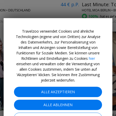
44 € p.P.
Last Minute: T
TION • DEUTSCHLAND
HOTEL MOA BERLIN • B
100%
hat es gefa
EN)
AB SOFORT BIS 31. AU
Travelzoo verwendet Cookies und ähnliche
Technologien (eigene und von Dritten) zur Analyse
des Datenverkehrs, zur Personalisierung von
Inhalten und Anzeigen sowie Bereitstellung von
Funktionen für Soziale Medien. Sie können unsere
Richtlinien und Einstellungen zu Cookies
hier
einsehen und verwalten oder die Verwendung von
allen Cookies zustimmen, indem Sie unten auf
←
→
'Akzeptieren' klicken. Sie können Ihre Zustimmung
jederzeit widerrufen.
ALLE AKZEPTIEREN
ALLE ABLEHNEN
66 € p.P.
Der perfekte S