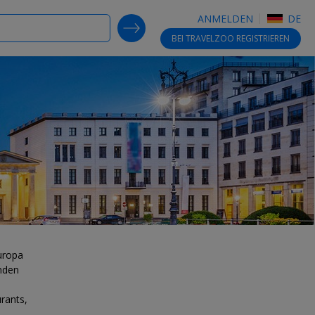
ANMELDEN
DE
SEARCH DEALS
BEI TRAVELZOO
REGISTRIEREN
Europa
enden
rants,