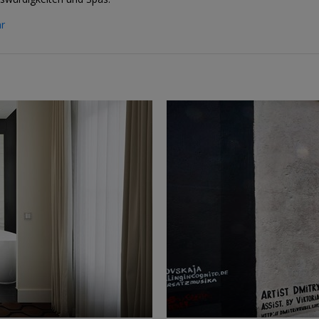
r
←
→