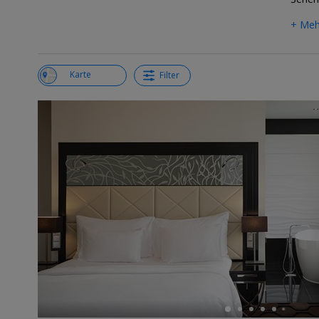
+ Meh
Liste
Karte
Filter
←