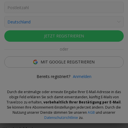
Fotos ansehen
Andreas Zeilinger
Deal-Experte
Sie übernachten an der Uferpromenade von Caniço de
JETZT REGISTRIEREN
Baixo.
oder
Das Angebot
MIT GOOGLE REGISTRIEREN
Ganzjährlich mildes Klima, unberührte Natur, gute
Bereits registriert?
Anmelden
Flugverbindungen: Bei den World Travel Awards 2025 erhielt
Madeira den Titel
„bestes Inselreiseziel der Welt“
.
Und das
zum 11. Mal in Folge.
Durch die erstmalige oder erneute Eingabe Ihrer E-Mail-Adresse in das
obige Feld erklären Sie sich damit einverstanden, künftig E-Mails von
Ab 883 € pro Person*
verbringen Sie 1 Woche
am Atlantik. Sie
Travelzoo zu erhalten,
vorbehaltlich Ihrer Bestätigung per E-Mail
.
checken im 4-Sterne-Hotel Riu Madeira ein.
Im Vergleich zu einer
Sie können Ihre Abonnement-Einstellungen jederzeit ändern. Durch die
selbst zusammengestellten Reise sparen Sie zwischen 10 und 25
Nutzung unserer Dienste stimmen Sie unseren
AGB
und unserer
Datenschutzrichtlinie
zu.
Prozent.