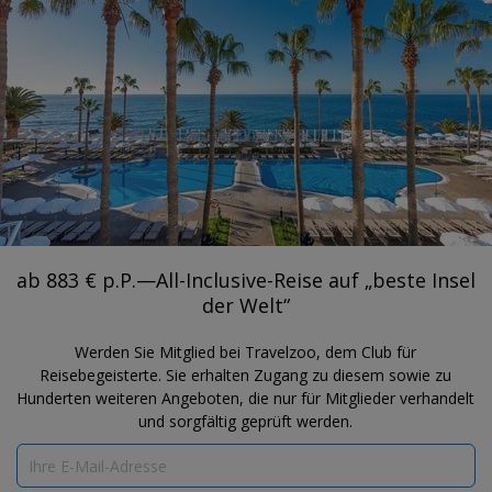
®
Travelzoo
REGISTRIEREN
NACH TRAVELZOO-DEALS SUCHEN
MADEIRA
ab 883 € p.P.—All-Inclusive-Reise auf
„beste Insel der Welt“
ab 883 € p.P.—All-Inclusive-Reise auf „beste Insel
der Welt“
Werden Sie Mitglied bei Travelzoo, dem Club für
Reisebegeisterte. Sie erhalten Zugang zu diesem sowie zu
Hunderten weiteren Angeboten, die nur für Mitglieder verhandelt
und sorgfältig geprüft werden.