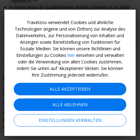
Tripadvisor.**
In Ihrem etwa
30 Quadratmeter
großen Zimmer ist es dank
bodentiefer Fenster und Balkon hell.
Sie schwimmen in 2 Außenpools oder im Winter
Travelzoo verwendet Cookies und ähnliche
im
beheizten
Innenpool.
Technologien (eigene und von Dritten) zur Analyse des
Highlight: die
Sonnenterrasse mit Panoramablick
auf das Meer
Datenverkehrs, zur Personalisierung von Inhalten und
Im Hauptrestaurant gibt es morgens, mittags und abends Live-
Anzeigen sowie Bereitstellung von Funktionen für
Cooking.
Soziale Medien. Sie können unsere Richtlinien und
Auf Wunsch besuchen Sie das
Gourmetrestaurant
mit À-la-
Einstellungen zu Cookies
hier
einsehen und verwalten
carte-
Gerichten.
oder die Verwendung von allen Cookies zustimmen,
24 Stunden Service an der Bar
indem Sie unten auf 'Akzeptieren' klicken. Sie können
Ihre Zustimmung jederzeit widerrufen.
Ihr Reiseziel
ALLE AKZEPTIEREN
Mehr als
700 Pflanzenarten, ganzjährig milde
Temperaturen,
Wandermöglichkeiten auf bis zu 1800
Höhenmeter: Auf Madeira gibt es viel zu entdecken.
ALLE ABLEHNEN
Mit dem kostenlosen Hotel-Shuttle-Service fahren Sie nach
Funchal und zurück. Bei einem Spaziergang besichtigen Sie etwa
EINSTELLUNGEN VERWALTEN
das historische Stadtzentrum mit der Festung São Tiago.