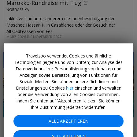
Marokko-Rundreise mit Flug
NORDAFRIKA
Inklusive sind unter anderem die Innenbesichtigung der
Moschee Hassan II. in Casablanca oder der Besuch der
Altstadtgassen von Fès.
MÄRZ 2026 BIS NOVEMBER 2027
Travelzoo verwendet Cookies und ähnliche
Technologien (eigene und von Dritten) zur Analyse des
Datenverkehrs, zur Personalisierung von Inhalten und
Anzeigen sowie Bereitstellung von Funktionen für
Soziale Medien. Sie können unsere Richtlinien und
Einstellungen zu Cookies
hier
einsehen und verwalten
oder die Verwendung von allen Cookies zustimmen,
indem Sie unten auf 'Akzeptieren' klicken. Sie können
Ihre Zustimmung jederzeit widerrufen.
ALLE AKZEPTIEREN
ab 919 € p.P.
Marokko: 1 Woche Strandhotel mit AI & Flug
ALLE ABLEHNEN