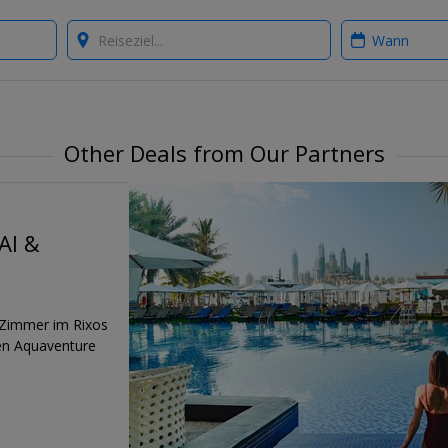
Where?
When?
Other Deals from Our Partners
AI &
-Zimmer im Rixos
den Aquaventure