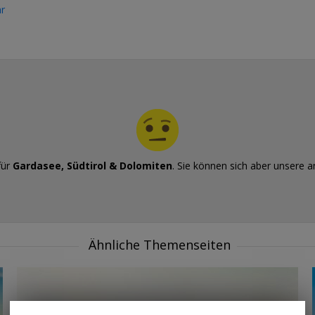
r
für
Gardasee, Südtirol & Dolomiten
. Sie können sich aber unsere
Ähnliche Themenseiten