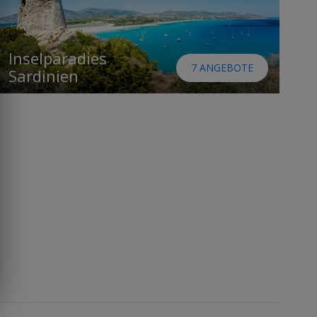
Inselparadies
7 ANGEBOTE
Sardinien