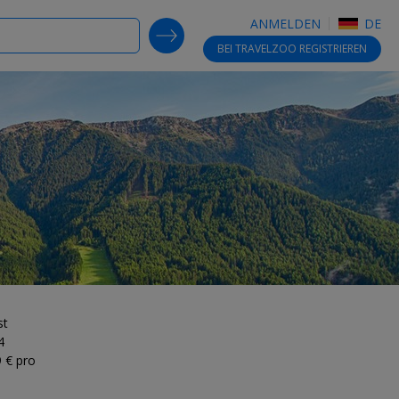
ANMELDEN
DE
SEARCH DEALS
BEI TRAVELZOO
REGISTRIEREN
st
4
9 € pro